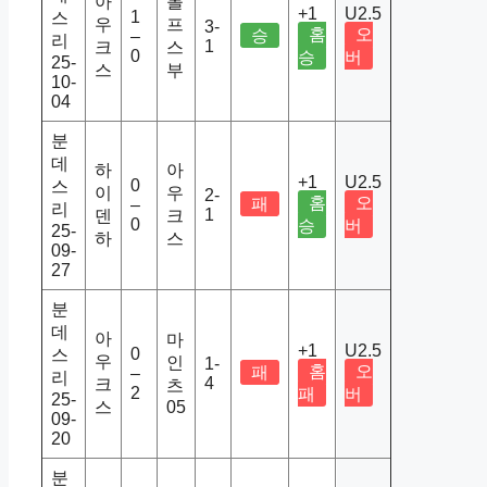
아
볼
+1
U2.5
1
스
우
프
3-
홈
오
승
–
리
1
크
스
0
승
버
25-
스
부
10-
04
분
데
하
아
+1
U2.5
0
스
이
우
2-
홈
오
패
–
리
1
덴
크
0
승
버
25-
하
스
09-
27
분
데
아
마
+1
U2.5
0
스
우
인
1-
홈
오
패
–
리
4
크
츠
2
패
버
25-
스
05
09-
20
분