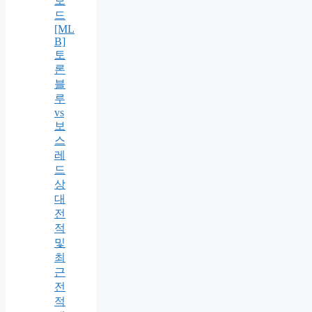
보
드
[ML
B]
토
론
블
루
vs
보
스
레
드
상
대
전
적
및
최
근
전
적