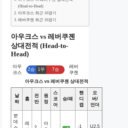
(Head-to-Head)
아우크스 최근 10경기
레버쿠젠 최근 10경기
아우크스 vs 레버쿠젠
상대전적 (Head-to-
Head)
아우
레버
2승
1무
7승
크스
쿠젠
아우크스 vs 레버쿠젠 상대전적
스
핸
오
날
전
원
홈
코
승/패
디
버/
짜
반
정
어
캡
언더
분
데
레
아
-1
U2.5
2
스