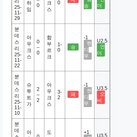
리
0
하
크
0
승
더
25-
임
스
11-
29
분
데
아
함
-1
U2.5
0
스
핸
우
부
1-
언
승
–
리
디
0
크
르
0
더
25-
무
스
크
11-
22
분
데
슈
아
-1
U3.5
2
스
핸
투
우
3-
오
패
–
리
디
2
트
크
2
버
25-
무
가
스
11-
10
분
데
아
도
+1
U3.5
0
스