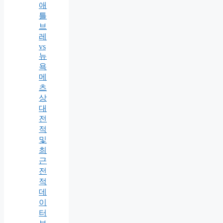
애
틀
브
레
vs
뉴
욕
메
츠
상
대
전
적
및
최
근
전
적
데
이
터