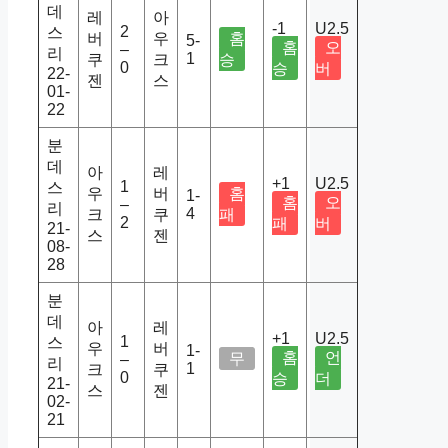
데
레
아
-1
U2.5
2
스
버
우
홈
5-
홈
오
–
리
1
쿠
크
승
0
승
버
22-
젠
스
01-
22
분
데
아
레
+1
U2.5
1
스
우
버
홈
1-
홈
오
–
리
4
크
쿠
패
2
패
버
21-
스
젠
08-
28
분
데
아
레
+1
U2.5
1
스
우
버
1-
홈
언
무
–
리
1
크
쿠
0
승
더
21-
스
젠
02-
21