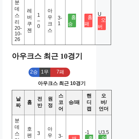
분
데
레
아
U
1
스
버
우
홈
홈
3-
오
–
리
1
쿠
크
승
패
0
버
20-
젠
스
10-
26
아우크스 최근 10경기
2승
1무
7패
아우크스 최근 10경기
스
핸
오
날
전
원
홈
코
승/패
디
버/
짜
반
정
어
캡
언더
분
데
호
아
-1
U3.5
3
스
펜
우
3-
홈
언
패
–