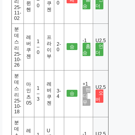
–
리
0
뮌
쿠
0
승
더
25-
헨
젠
11-
02
분
데
레
프
-1
U2.5
1
스
버
라
2-
홈
언
승
–
리
0
쿠
이
0
승
더
25-
젠
부
10-
26
분
데
레
+1
마
U2.5
1
스
핸
버
인
3-
오
승
–
리
디
4
쿠
츠
3
버
25-
무
05
젠
10-
18
분
데
레
U
-1
U2.5
1