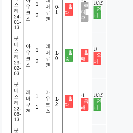
아
레
+1
U3.5
0
스
핸
우
버
홈
0-
언
–
리
디
1
크
쿠
패
0
더
24-
무
스
젠
01-
13
분
데
아
레
U
0
스
우
버
홈
홈
1-
오
–
리
0
크
쿠
승
패
0
버
23-
스
젠
02-
03
분
데
레
아
-1
U3.5
1
스
버
우
홈
1-
홈
언
–
리
2
쿠
크
패
1
패
더
22-
젠
스
08-
13
분