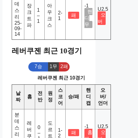
데
장
아
-1
U2.5
1
스
핸
크
우
2-
오
패
–
리
디
1
트
크
1
버
25-
무
파
스
09-
14
레버쿠젠 최근 10경기
7승
1무
2패
레버쿠젠 최근 10경기
스
핸
오
날
전
원
홈
코
승/패
디
버/
짜
반
정
어
캡
언더
분
데
레
도
-1
U2.5
0
스
버
르
1-
홈
오
패
–
리
2
쿠
트