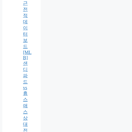
근
전
적
데
이
터
보
드
[ML
B]
샌
디
파
드
vs
휴
스
애
스
상
대
전