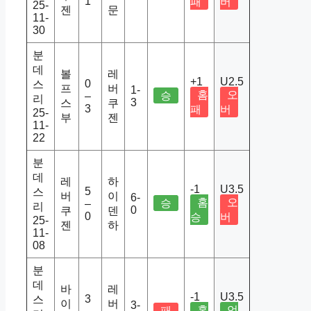
1
패
버
25-
젠
문
11-
30
분
데
볼
레
+1
U2.5
0
스
프
버
1-
홈
오
승
–
리
3
스
쿠
3
패
버
25-
부
젠
11-
22
분
데
레
하
-1
U3.5
5
스
버
이
6-
홈
오
승
–
리
0
쿠
덴
0
승
버
25-
젠
하
11-
08
분
데
바
레
-1
U3.5
3
스
이
버
3-
홈
언
패