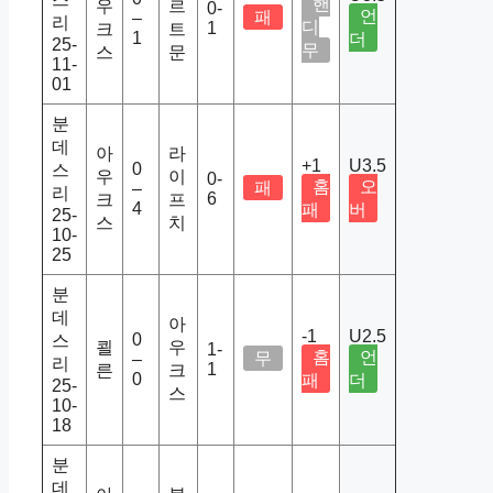
핸
우
르
0-
언
패
–
리
디
1
크
트
1
더
25-
무
스
문
11-
01
분
데
아
라
+1
U3.5
0
스
우
이
0-
홈
오
패
–
리
6
크
프
4
패
버
25-
스
치
10-
25
분
데
아
-1
U2.5
0
스
쾰
우
1-
홈
언
무
–
리
1
른
크
0
패
더
25-
스
10-
18
분
데