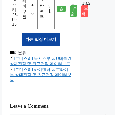
레
프
-1
U3.5
2
스
버
랑
3-
홈
오
승
–
리
1
쿠
크
0
승
버
25-
젠
푸
09-
13
다른 일정 더보기
Categories
미분류
[분데스리] 볼프스부 vs U베를린
상대전적 및 최근전적 데이터보드
[분데스리] 하이덴하 vs 프라이
부 상대전적 및 최근전적 데이터보
드
Leave a Comment