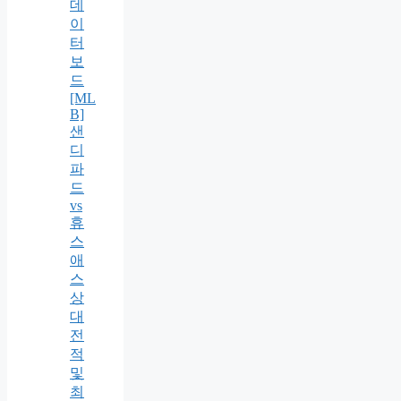
데
이
터
보
드
[ML
B]
샌
디
파
드
vs
휴
스
애
스
상
대
전
적
및
최