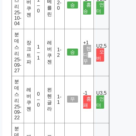
스
베
버
2-
홈
언
승
–
리
를
0
쿠
0
승
더
25-
린
젠
10-
04
분
데
장
레
+1
U2.5
1
스
핸
크
버
1-
오
승
–
리
디
2
트
쿠
1
버
25-
무
파
젠
09-
27
분
데
레
묀
-1
U3.5
0
스
버
헨
1-
홈
언
무
–
리
1
쿠
글
0
패
더
25-
젠
라
09-
22
분
데