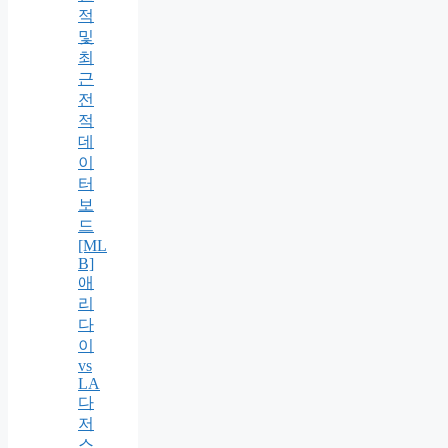
적
및
최
근
전
적
데
이
터
보
드
[ML
B]
애
리
다
이
vs
LA
다
저
스