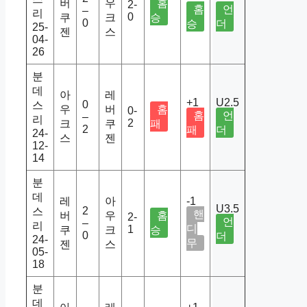
버
우
홈
2-
홈
언
–
리
0
쿠
크
승
0
승
더
25-
젠
스
04-
26
분
데
아
레
+1
U2.5
0
스
우
버
홈
0-
홈
언
–
리
2
크
쿠
패
2
패
더
24-
스
젠
12-
14
분
데
레
아
-1
U3.5
2
스
핸
버
우
홈
2-
언
–
리
디
1
쿠
크
승
0
더
24-
무
젠
스
05-
18
분
데