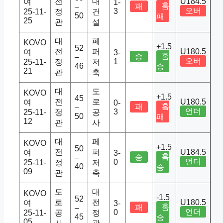
전
대
U184.5
여
1-
홈
패
–
오버
3
25-11-
정
건
50
패
25
관
설
대
페
KOVO
+1.5
52
전
퍼
U180.5
여
3-
홈
승
–
오버
1
25-11-
정
저
46
승
21
관
축
대
도
KOVO
+1.5
45
전
로
U180.5
여
0-
홈
패
–
언더
3
25-11-
정
공
50
패
12
관
사
대
페
KOVO
+1.5
50
전
퍼
U184.5
여
3-
홈
승
–
언더
0
25-11-
정
저
40
승
09
관
축
도
대
KOVO
-1.5
52
로
전
U180.5
여
3-
홈
패
–
언더
0
25-11-
공
정
45
승
05