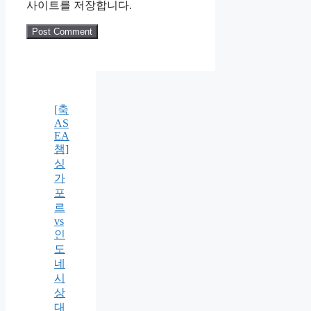
사이트를 저장합니다.
[축
AS
EA
챔]
싱
가
포
르
vs
인
도
네
시
상
대