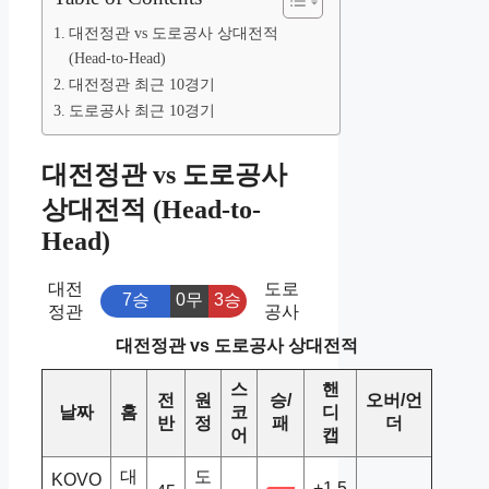
대전정관 vs 도로공사 상대전적
(Head-to-Head)
대전정관 최근 10경기
도로공사 최근 10경기
대전정관 vs 도로공사
상대전적 (Head-to-
Head)
대전
도로
7승
0무
3승
정관
공사
대전정관 vs 도로공사 상대전적
스
핸
전
원
승/
오버/언
날짜
홈
코
디
반
정
패
더
어
캡
대
도
KOVO
+1.5