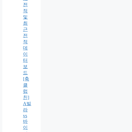
전
적
및
최
근
전
적
데
이
터
보
드
[축
클
럽
친]
A빌
라
vs
바
이