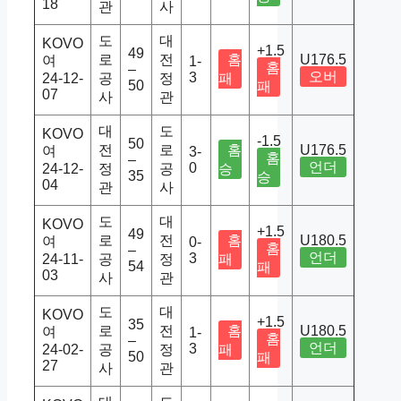
18
관
사
도
대
KOVO
+1.5
49
로
전
홈
U176.5
여
1-
홈
–
오버
3
24-12-
공
정
패
50
패
07
사
관
대
도
KOVO
-1.5
50
전
로
홈
U176.5
여
3-
홈
–
언더
0
24-12-
정
공
승
35
승
04
관
사
도
대
KOVO
+1.5
49
로
전
홈
U180.5
여
0-
홈
–
언더
3
24-11-
공
정
패
54
패
03
사
관
도
대
KOVO
+1.5
35
로
전
홈
U180.5
여
1-
홈
–
언더
3
24-02-
공
정
패
50
패
27
사
관