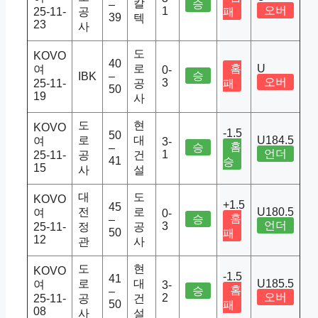
칼
승
–
오버
1
25-11-
공
패
39
텍
23
사
도
KOVO
40
로
홈
U
여
0-
승
IBK
–
오버
3
25-11-
공
패
50
19
사
도
현
KOVO
-1.5
50
로
대
U184.5
여
3-
홈
승
–
언더
1
25-11-
공
건
41
승
15
사
설
대
도
KOVO
+1.5
45
전
로
U180.5
여
0-
홈
승
–
언더
3
25-11-
정
공
50
패
12
관
사
도
현
KOVO
-1.5
41
로
대
U185.5
여
3-
홈
승
–
오버
2
25-11-
공
건
50
패
08
사
설