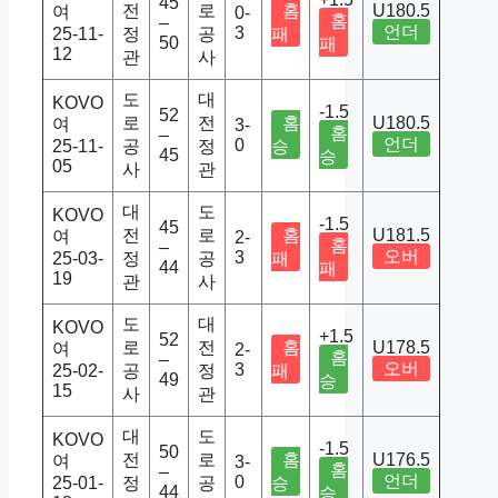
45
전
로
홈
U180.5
여
0-
홈
–
언더
3
25-11-
정
공
패
50
패
12
관
사
도
대
KOVO
-1.5
52
로
전
홈
U180.5
여
3-
홈
–
언더
0
25-11-
공
정
승
45
승
05
사
관
대
도
KOVO
-1.5
45
전
로
홈
U181.5
여
2-
홈
–
오버
3
25-03-
정
공
패
44
패
19
관
사
도
대
KOVO
+1.5
52
로
전
홈
U178.5
여
2-
홈
–
오버
3
25-02-
공
정
패
49
승
15
사
관
대
도
KOVO
-1.5
50
전
로
홈
U176.5
여
3-
홈
–
언더
0
25-01-
정
공
승
44
승