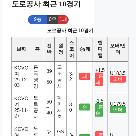
도로공사 최근 10경기
9승
0무
1패
도로공사 최근 10경기
스
핸
전
원
오버/언
날짜
홈
코
승/패
디
반
정
더
어
캡
흥
도
KOVO
+1.5
39
국
로
U183.5
여
3-
홈
패
–
오버
2
25-12-
생
공
50
패
03
명
사
도
페
KOVO
-1.5
50
로
퍼
U179.5
여
3-
홈
승
–
언더
0
25-11-
공
저
40
승
27
사
축
도
KOVO
GS
54
로
홈
U
여
3-