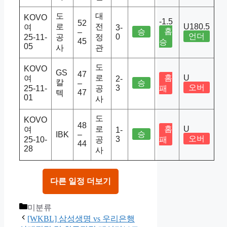
도
대
KOVO
-1.5
52
로
전
U180.5
여
3-
홈
승
–
언더
0
25-11-
공
정
45
승
05
사
관
도
KOVO
GS
47
로
홈
U
여
2-
칼
승
–
오버
3
25-11-
공
패
47
텍
01
사
도
KOVO
48
로
홈
U
여
1-
승
IBK
–
오버
3
25-10-
공
패
44
28
사
다른 일정 더보기
Categories
미분류
[WKBL] 삼성생명 vs 우리은행