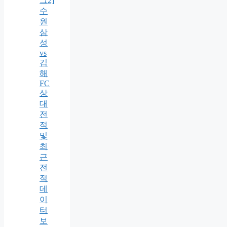
그2]
수
원
삼
성
vs
김
해
FC
상
대
전
적
및
최
근
전
적
데
이
터
보