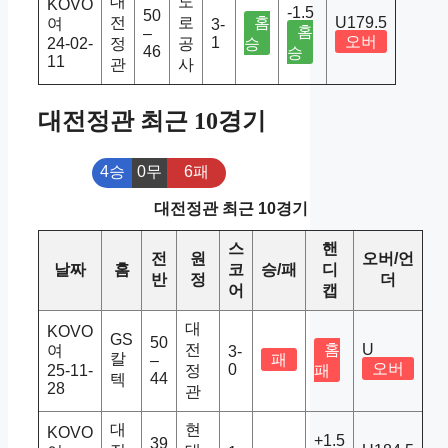
대
도
KOVO
-1.5
50
전
로
홈
U179.5
여
3-
홈
–
오버
1
24-02-
정
공
승
46
승
11
관
사
대전정관 최근 10경기
4승
0무
6패
대전정관 최근 10경기
스
핸
전
원
오버/언
날짜
홈
코
승/패
디
반
정
더
어
캡
대
KOVO
GS
50
전
홈
U
여
3-
칼
패
–
오버
0
25-11-
정
패
44
텍
28
관
대
현
KOVO
+1.5
39