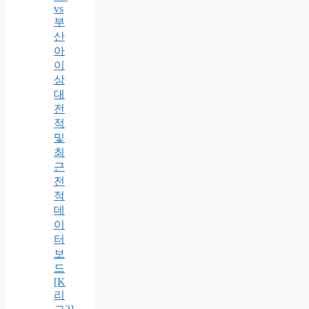
vs
부
산
아
이
상
대
전
적
및
최
근
전
적
데
이
터
보
드
[K
리