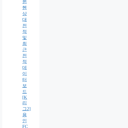
뮌
헨
상
대
전
적
및
최
근
전
적
데
이
터
보
드
[K
리
그2]
용
인
FC