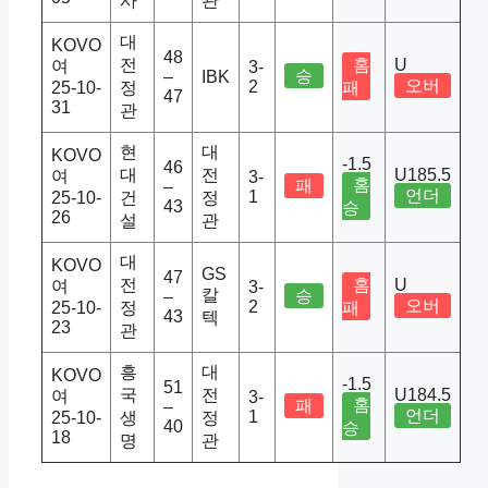
사
관
대
KOVO
48
전
홈
U
여
3-
승
–
IBK
오버
2
25-10-
정
패
47
31
관
현
대
KOVO
-1.5
46
대
전
U185.5
여
3-
홈
패
–
언더
1
25-10-
건
정
43
승
26
설
관
대
KOVO
GS
47
전
홈
U
여
3-
칼
승
–
오버
2
25-10-
정
패
43
텍
23
관
흥
대
KOVO
-1.5
51
국
전
U184.5
여
3-
홈
패
–
언더
1
25-10-
생
정
40
승
18
명
관