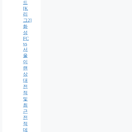
드
[K
리
그2]
화
성
FC
vs
서
울
이
랜
상
대
전
적
및
최
근
전
적
데