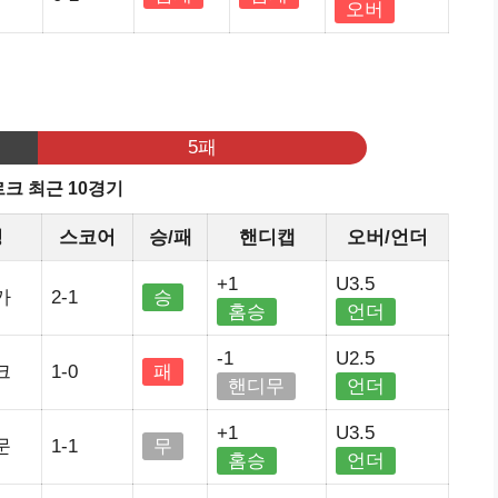
오버
기
5패
크 최근 10경기
정
스코어
승/패
핸디캡
오버/언더
+1
U3.5
가
2-1
승
홈승
언더
-1
U2.5
크
1-0
패
핸디무
언더
+1
U3.5
문
1-1
무
홈승
언더