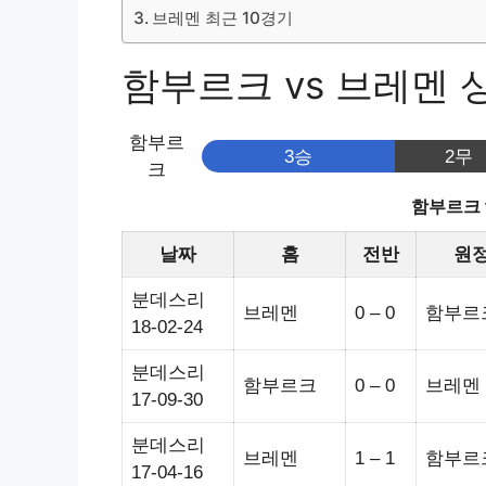
브레멘 최근 10경기
함부르크 vs 브레멘 상대
함부르
3승
2무
크
함부르크 
날짜
홈
전반
원
분데스리
브레멘
0 – 0
함부르
18-02-24
분데스리
함부르크
0 – 0
브레멘
17-09-30
분데스리
브레멘
1 – 1
함부르
17-04-16