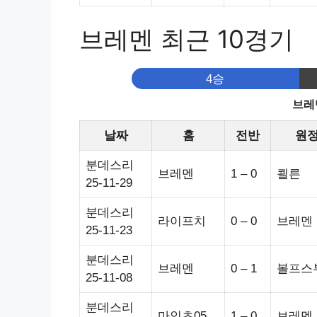
브레멘 최근 10경기
4승
브레
날짜
홈
전반
원
분데스리
브레멘
1 – 0
쾰른
25-11-29
분데스리
라이프치
0 – 0
브레멘
25-11-23
분데스리
브레멘
0 – 1
볼프스
25-11-08
분데스리
마인츠05
1 – 0
브레멘