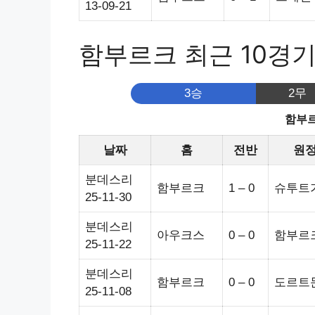
13-09-21
함부르크 최근 10경
3승
2무
함부르
날짜
홈
전반
원
분데스리
함부르크
1 – 0
슈투트
25-11-30
분데스리
아우크스
0 – 0
함부르
25-11-22
분데스리
함부르크
0 – 0
도르트
25-11-08