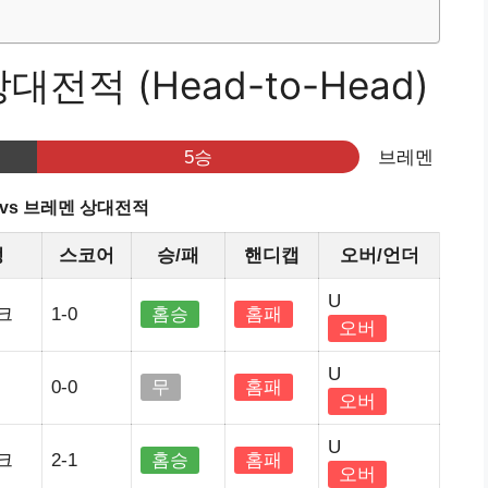
전적 (Head-to-Head)
5승
브레멘
vs 브레멘 상대전적
정
스코어
승/패
핸디캡
오버/언더
U
크
1-0
홈승
홈패
오버
U
0-0
무
홈패
오버
U
크
2-1
홈승
홈패
오버