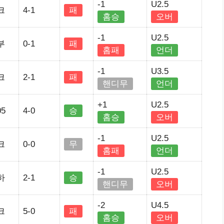
-1
U2.5
크
4-1
패
홈승
오버
-1
U2.5
부
0-1
패
홈패
언더
-1
U3.5
크
2-1
패
핸디무
언더
+1
U2.5
5
4-0
승
홈승
오버
-1
U2.5
크
0-0
무
홈패
언더
-1
U2.5
하
2-1
승
핸디무
오버
-2
U4.5
크
5-0
패
홈승
오버