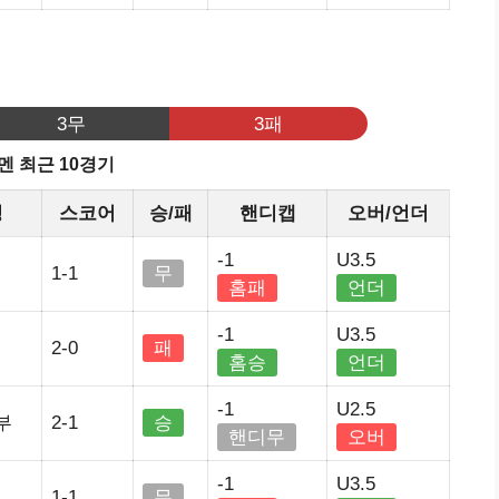
3무
3패
멘 최근 10경기
정
스코어
승/패
핸디캡
오버/언더
-1
U3.5
1-1
무
홈패
언더
-1
U3.5
2-0
패
홈승
언더
-1
U2.5
부
2-1
승
핸디무
오버
-1
U3.5
1-1
무