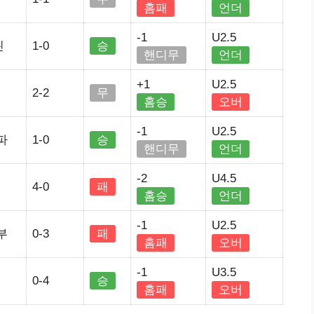
홈패
언더
-1
U2.5
린
1-0
승
핸디무
언더
+1
U2.5
2-2
무
홈승
오버
-1
U2.5
파
1-0
승
핸디무
언더
-2
U4.5
4-0
패
홈승
언더
-1
U2.5
부
0-3
패
홈패
오버
-1
U3.5
0-4
승
홈패
오버