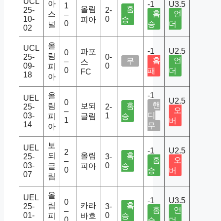
UCL
아
-1
U3.5
1
올림
홈
25-
2-
홈
언
스
–
10-
0
피아
승
0
승
더
널
02
올
UCL
-1
U2.5
파포
0
림
25-
0-
홈
언
무
–
스
09-
0
피
0
패
더
FC
18
아
올
-1
UEL
U2.5
0
핸
림
보되
홈
25-
2-
오
–
디
03-
1
피
글림
승
1
버
14
무
아
보
UEL
-1
U2.5
2
되
올림
홈
25-
3-
홈
오
–
03-
0
글
피아
승
0
승
버
07
림
올
UEL
-1
U3.5
0
림
카라
홈
25-
3-
홈
언
–
01-
0
피
바흐
승
0
승
더