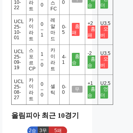
10-
0
라
스
0
승
더
22
트
FC
카
레
UCL
+2
U3.5
0
이
알
홈
25-
0-
홈
오
–
10-
5
라
마
패
1
패
버
01
트
드
카
스
UCL
-2
U3.5
1
이
홈
포
25-
4-
홈
오
–
09-
1
라
승
르
0
승
버
19
CP
트
카
UCL
+1
U2.5
0
이
셀
25-
0-
홈
언
무
–
08-
0
라
틱
0
승
더
27
트
올림피아 최근 10경기
2승
3무
5패