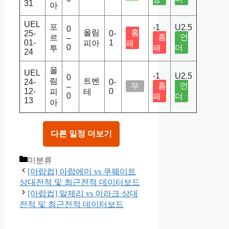
31
아
UEL
포
-1
U2.5
0
올림
홈
25-
0-
홈
언
르
–
01-
1
피아
패
0
패
더
투
24
올
UEL
-1
U2.5
0
림
트벤
24-
0-
홈
언
무
–
12-
0
피
테
0
패
더
13
아
다른 일정 더보기
Categories
미분류
[아랍컵] 아랍에미 vs 쿠웨이트
상대전적 및 최근전적 데이터보드
[아랍컵] 알제리 vs 이라크 상대
전적 및 최근전적 데이터보드