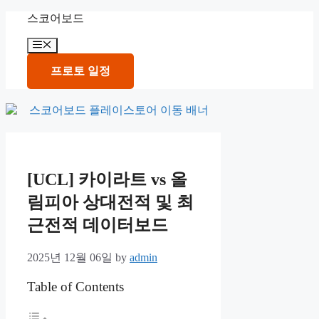
Skip
스코어보드
to
content
Menu
프로토 일정
[UCL] 카이라트 vs 올
림피아 상대전적 및 최
근전적 데이터보드
2025년 12월 06일
by
admin
Table of Contents