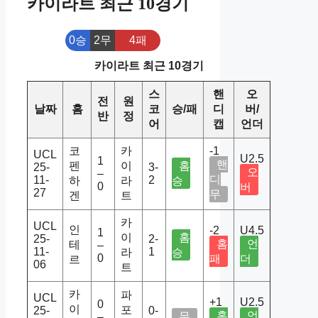
카이라트 최근 10경기
0승
2무
4패
카이라트 최근 10경기
스
핸
오
전
원
날짜
홈
코
승/패
디
버/
반
정
어
캡
언더
코
카
-1
UCL
U2.5
1
핸
펜
이
홈
25-
3-
오
–
디
11-
2
하
라
승
0
버
27
무
겐
트
카
UCL
인
-2
U4.5
1
이
홈
25-
2-
홈
언
테
–
11-
1
라
승
0
패
더
르
06
트
카
파
UCL
+1
U2.5
0
이
포
25-
0-
홈
언
무
–