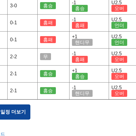
-1
U2.5
3-0
홈승
홈승
오버
-1
U2.5
0-1
홈패
홈패
언더
+1
U2.5
0-1
홈패
핸디무
언더
-1
U2.5
2-2
무
홈패
오버
+1
U2.5
2-1
홈승
홈승
오버
-1
U2.5
2-1
홈승
핸디무
오버
 일정 더보기
보드