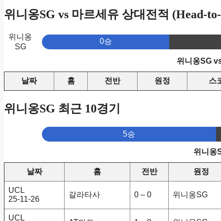
위니옹SG vs 마르세유 상대전적 (Head-to-
위니옹
0승
SG
위니옹SG v
날짜
홈
전반
원정
스
위니옹SG 최근 10경기
5승
위니옹S
날짜
홈
전반
원정
UCL
갈라타사
0 – 0
위니옹SG
25-11-26
UCL