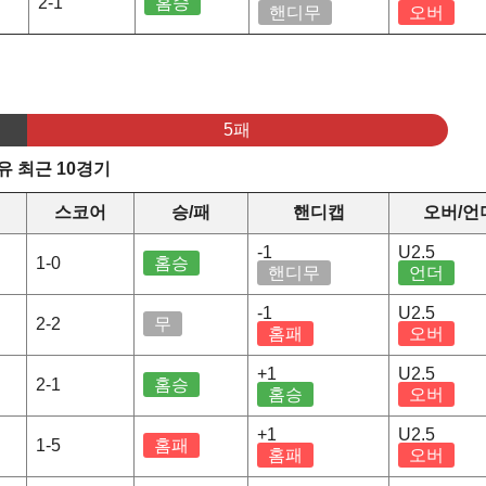
2-1
홈승
핸디무
오버
5패
 최근 10경기
스코어
승/패
핸디캡
오버/언
-1
U2.5
1-0
홈승
핸디무
언더
-1
U2.5
2-2
무
홈패
오버
+1
U2.5
2-1
홈승
홈승
오버
+1
U2.5
1-5
홈패
홈패
오버