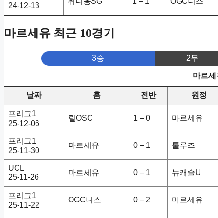
위니옹SG
1 – 1
OGC니스
24-12-13
마르세유 최근 10경기
3승
2무
마르세유
날짜
홈
전반
원정
프리그1
릴OSC
1 – 0
마르세유
25-12-06
프리그1
마르세유
0 – 1
툴루즈
25-11-30
UCL
마르세유
0 – 1
뉴캐슬U
25-11-26
프리그1
OGC니스
0 – 2
마르세유
25-11-22