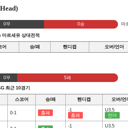
Head)
0무
0승
마
s 마르세유 상대전적
코어
승/패
핸디캡
오버/언더
0무
5패
G 최근 10경기
스코어
승/패
핸디캡
오버/언
-1
U3.5
0-1
홈패
홈패
언더
-1
U3.5