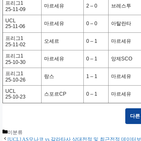
프리그1
마르세유
2 – 0
브레스투
25-11-09
UCL
마르세유
0 – 0
아탈란타
25-11-06
프리그1
오세르
0 – 1
마르세유
25-11-02
프리그1
마르세유
0 – 1
앙제SCO
25-10-30
프리그1
랑스
1 – 1
마르세유
25-10-26
UCL
스포르CP
0 – 1
마르세유
25-10-23
다른
Categories
미분류
[UCL] AS모나코 vs 갈라타사 상대전적 및 최근전적 데이터