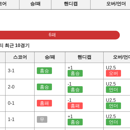
코어
승/패
핸디캡
오버/언더
6패
 최근 10경기
스코어
승/패
핸디캡
오버/언
+1
U2.5
3-1
홈승
홈승
오버
-1
U2.5
2-0
홈승
홈승
언더
-1
U2.5
0-1
홈패
홈패
언더
+1
U2.5
1-1
무
홈승
언더