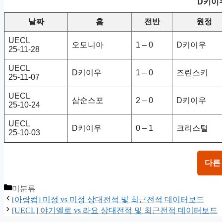
D키이우
날짜
홈
전반
원정
UECL
오모니아
1 – 0
D키이우
25-11-28
UECL
D키이우
1 – 0
즈린스키
25-11-07
UECL
삼순스포
2 – 0
D키이우
25-10-24
UECL
D키이우
0 – 1
크리스털
25-10-03
다른
Categories
미분류
[아랍컵] 미정 vs 미정 상대전적 및 최근전적 데이터보드
[UECL] 야기엘로 vs 라요 상대전적 및 최근전적 데이터보드