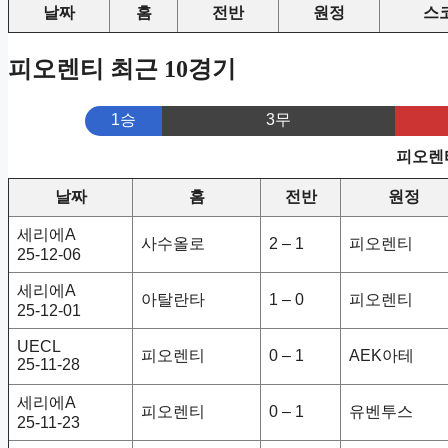
날짜
홈
전반
원정
스
피오렌티 최근 10경기
1승
3무
피오렌티
날짜
홈
전반
원정
세리에A
사수올로
2 – 1
피오렌티
25-12-06
세리에A
아탈란타
1 – 0
피오렌티
25-12-01
UECL
피오렌티
0 – 1
AEK아테
25-11-28
세리에A
피오렌티
0 – 1
유벤투스
25-11-23