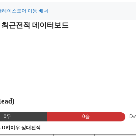
 및 최근전적 데이터보드
ead)
0무
0승
D
s D키이우 상대전적