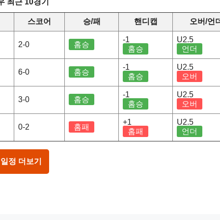
 최근 10경기
스코어
승/패
핸디캡
오버/언
-1
U2.5
2-0
홈승
홈승
언더
-1
U2.5
6-0
홈승
홈승
오버
-1
U2.5
3-0
홈승
홈승
오버
+1
U2.5
0-2
홈패
홈패
언더
 일정 더보기