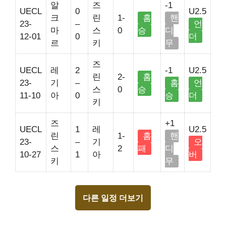
알
즈
-1
UECL
0
U2.5
크
린
1-
홈
핸
23-
–
언
마
스
0
승
디
12-01
0
더
르
키
무
즈
UECL
레
2
-1
U2.5
린
2-
홈
23-
기
–
홈
언
스
0
승
11-10
아
0
승
더
키
즈
+1
UECL
1
레
U2.5
린
1-
홈
핸
23-
–
기
오
스
2
패
디
10-27
1
아
버
키
무
다른 일정 더보기