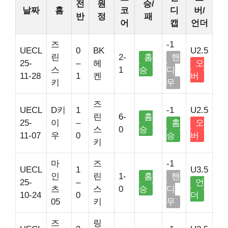
전
원
승/
날짜
홈
코
디
버/
반
정
패
어
캡
언더
즈
-1
UECL
0
BK
U2.5
린
2-
홈
핸
25-
–
헤
오
스
1
승
디
11-28
1
켄
버
키
무
즈
UECL
D키
1
-1
U2.5
린
6-
홈
25-
이
–
홈
오
스
0
승
11-07
우
0
승
버
키
마
즈
-1
UECL
1
U3.5
인
린
1-
홈
핸
25-
–
언
츠
스
0
승
디
10-24
0
더
05
키
무
즈
링