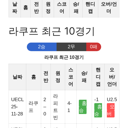
날
전
원
스코
승/
핸디
오버/언
홈
짜
반
정
어
패
캡
더
라쿠프 최근 10경기
2승
2무
0패
라쿠프 최근 10경기
스
핸
오
전
원
승/
날짜
홈
코
디
버/
반
정
패
어
캡
언더
라
UECL
2
-1
U2.5
라쿠
피
4-
홈
25-
–
홈
오
프
트
1
승
11-28
0
승
버
빈