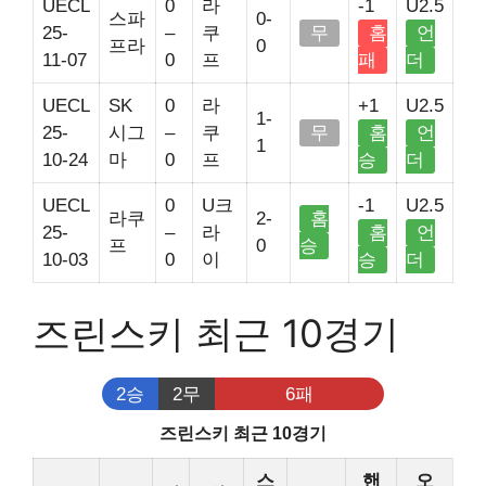
UECL
0
라
-1
U2.5
스파
0-
25-
–
쿠
무
홈
언
프라
0
11-07
0
프
패
더
UECL
SK
0
라
+1
U2.5
1-
25-
시그
–
쿠
무
홈
언
1
10-24
마
0
프
승
더
UECL
0
U크
-1
U2.5
라쿠
2-
홈
25-
–
라
홈
언
프
0
승
10-03
0
이
승
더
즈린스키 최근 10경기
2승
2무
6패
즈린스키 최근 10경기
스
핸
오