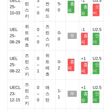
UECL
3
-1
U3.5
린
컨
5-
홈
25-
–
홈
오
스
레
0
승
10-03
0
승
버
키
드
위
즈
UEL
0
-1
U2.5
트
린
0-
25-
–
무
홈
언
레
스
0
08-29
0
패
더
흐
키
즈
위
UEL
0
+1
U2.5
린
트
0-
홈
25-
–
홈
언
스
레
2
패
08-22
1
패
더
키
흐
즈
UECL
0
애
+1
U2.5
린
1-
23-
–
스
무
홈
언
스
1
12-15
0
턴
승
더
키