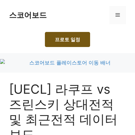
Skip
to
스코어보드
Menu
content
프로토 일정
[UECL] 라쿠프 vs
즈린스키 상대전적
및 최근전적 데이터
보드