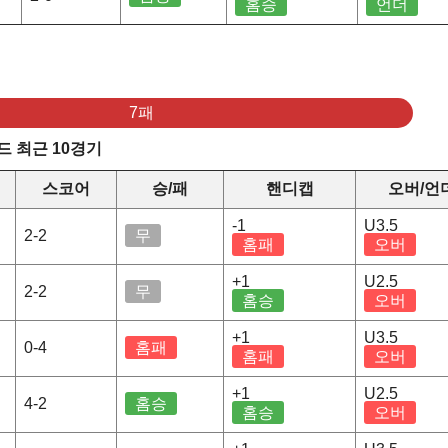
홈승
언더
7패
 최근 10경기
스코어
승/패
핸디캡
오버/언
-1
U3.5
2-2
무
홈패
오버
+1
U2.5
2-2
무
홈승
오버
+1
U3.5
0-4
홈패
홈패
오버
+1
U2.5
4-2
홈승
홈승
오버