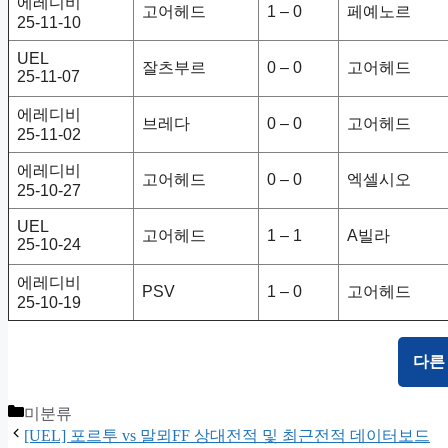
에레디비
고어헤드
1 – 0
페예노르
25-11-10
UEL
잘츠부르
0 – 0
고어헤드
25-11-07
에레디비
브레다
0 – 0
고어헤드
25-11-02
에레디비
고어헤드
0 – 0
엑셀시오
25-10-27
UEL
고어헤드
1 – 1
A빌라
25-10-24
에레디비
PSV
1 – 0
고어헤드
25-10-19
다른
Categories
미분류
[UEL] 포르투 vs 말뫼FF 상대전적 및 최근전적 데이터보드