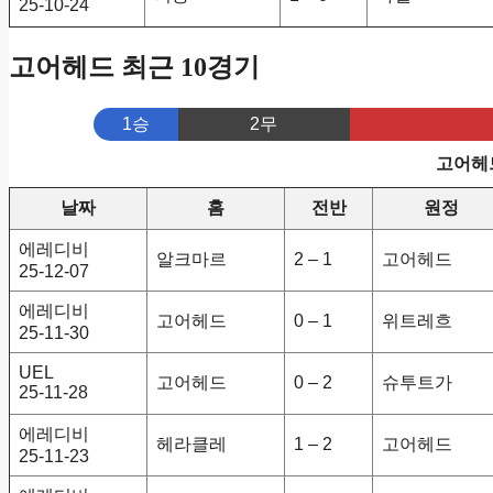
25-10-24
고어헤드 최근 10경기
1승
2무
고어헤드
날짜
홈
전반
원정
에레디비
알크마르
2 – 1
고어헤드
25-12-07
에레디비
고어헤드
0 – 1
위트레흐
25-11-30
UEL
고어헤드
0 – 2
슈투트가
25-11-28
에레디비
헤라클레
1 – 2
고어헤드
25-11-23