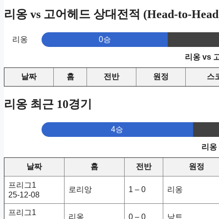
리옹 vs 고어헤드 상대전적 (Head-to-Head
리옹
0승
리옹 vs
날짜
홈
전반
원정
스
리옹 최근 10경기
4승
리옹
날짜
홈
전반
원정
프리그1
로리앙
1 – 0
리옹
25-12-08
프리그1
리옹
0 – 0
낭트