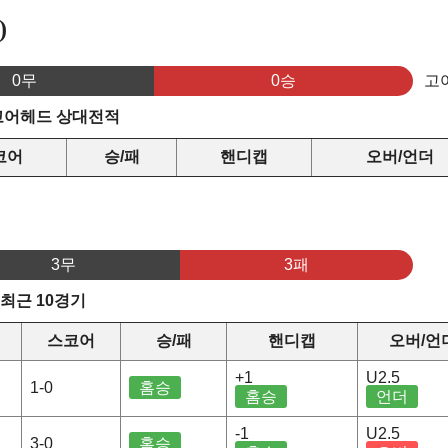
)
0무
0승
고
 고어헤드 상대전적
코어
승/패
핸디캡
오버/언더
3무
3패
 최근 10경기
스코어
승/패
핸디캡
오버/언
+1
U2.5
1-0
홈승
홈승
언더
-1
U2.5
3-0
홈승