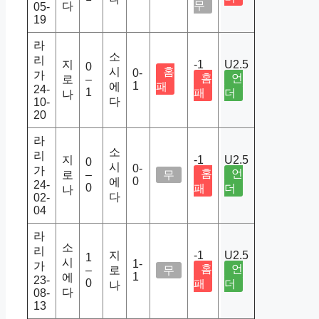
무
다
05-
19
라
소
리
지
-1
U2.5
0
시
홈
0-
가
홈
언
로
–
1
에
패
24-
1
패
더
나
다
10-
20
라
소
리
지
-1
U2.5
0
시
0-
가
홈
언
로
–
무
0
에
24-
0
패
더
나
다
02-
04
라
소
리
지
-1
U2.5
1
시
1-
가
홈
언
–
로
무
1
에
23-
0
패
더
나
다
08-
13