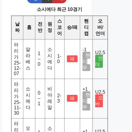
소시에다 최근 10경기
스
핸
오
날
전
원
홈
코
승/패
디
버/
짜
반
정
어
캡
언더
라
알
소
-1
리
U2.5
1
핸
라
시
1-
가
언
–
패
0
디
베
에
25-
0
더
무
스
다
12-
07
라
소
비
+1
리
U2.5
0
핸
시
야
2-
가
오
–
패
3
디
에
레
25-
1
버
무
다
알
11-
30
라
오
소
리
+1
U2.5