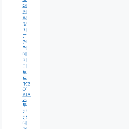
대
전
적
및
최
근
전
적
데
이
터
보
드
[KB
O]
KIA
vs
두
산
상
대