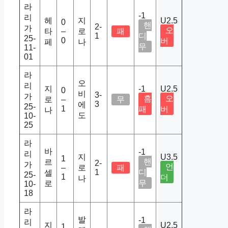
라
-1
리
헤
지
U2.5
0
핸
2-
가
오
타
–
로
패
1
디
25-
0
버
페
나
무
11-
01
라
오
리
지
-1
U2.5
0
비
3-
가
홈
오
로
–
무
3
에
25-
1
패
버
나
도
10-
25
라
바
-1
리
지
U3.5
1
핸
르
2-
가
언
–
로
패
1
디
셀
25-
1
더
나
무
로
10-
18
라
발
-1
리
지
U2.5
1