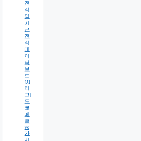
전
적
및
최
근
전
적
데
이
터
보
드
[J1
리
그]
도
쿄
베
르
vs
가
시