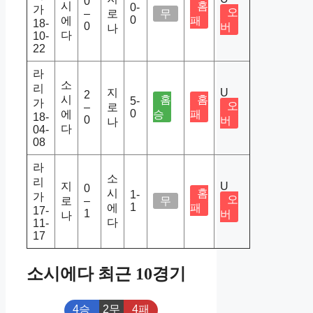
0
시
홈
0-
가
오
–
로
무
0
에
패
18-
0
버
나
다
10-
22
라
소
리
지
U
2
시
홈
홈
5-
가
오
–
로
0
에
승
패
18-
0
버
나
다
04-
08
라
소
리
지
U
0
시
홈
1-
가
오
로
–
무
1
에
패
17-
1
버
나
다
11-
17
소시에다 최근 10경기
4승
2무
4패