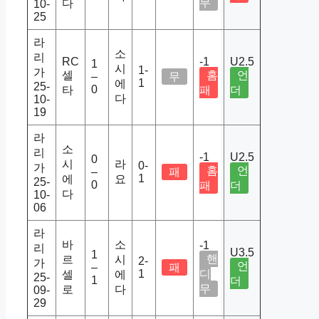
무
다
10-
25
라
소
리
RC
-1
U2.5
1
시
1-
가
셀
홈
언
–
무
1
에
25-
0
타
패
더
다
10-
19
라
소
리
-1
U2.5
0
시
라
0-
가
홈
언
–
패
1
에
요
25-
0
패
더
다
10-
06
라
바
소
-1
리
U3.5
1
핸
르
시
2-
가
언
–
패
1
디
셀
에
25-
1
더
무
로
다
09-
29