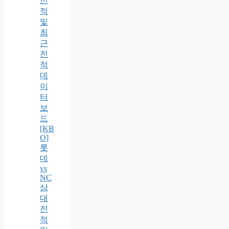
전
적
및
최
근
전
적
데
이
터
보
드
[KB
O]
롯
데
vs
NC
상
대
전
적