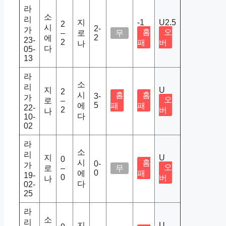
라
소
리
지
-1
U2.5
2
시
2-
가
홈
오
–
로
무
2
에
23-
2
패
버
나
다
05-
13
라
소
리
지
U
2
시
홈
홈
3-
가
오
로
–
5
에
패
패
22-
2
버
나
다
10-
02
라
소
리
지
U
0
시
홈
0-
가
오
로
–
무
0
에
패
19-
0
버
나
다
02-
25
라
소
리
지
U