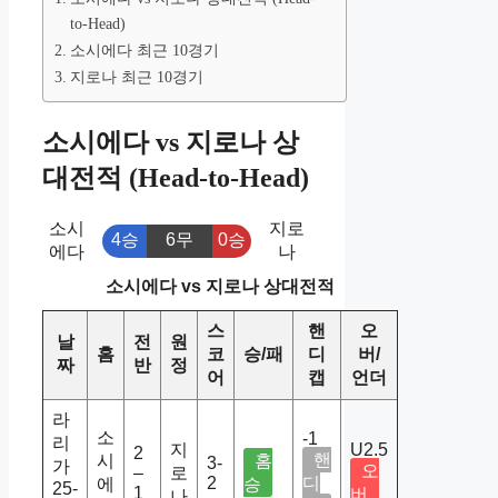
to-Head)
소시에다 최근 10경기
지로나 최근 10경기
소시에다 vs 지로나 상
대전적 (Head-to-Head)
소시
지로
4승
6무
0승
에다
나
소시에다 vs 지로나 상대전적
스
핸
오
날
전
원
홈
코
승/패
디
버/
짜
반
정
어
캡
언더
라
소
-1
리
지
U2.5
2
핸
시
홈
3-
가
오
–
로
2
디
에
승
25-
1
버
나