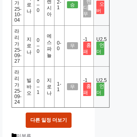
핸
렌
2-
가
오
로
–
승
1
디
시
25-
0
버
나
무
아
10-
04
라
에
리
지
-1
U2.5
0
스
0-
가
홈
언
로
–
무
0
파
25-
0
패
더
나
뇰
09-
27
라
리
빌
지
-1
U2.5
0
1-
가
홈
언
바
–
로
무
1
25-
1
패
더
오
나
09-
24
다른 일정 더보기
Categories
미분류