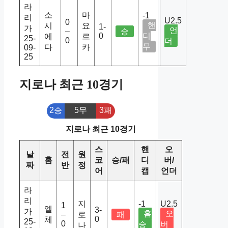
라
소
마
-1
리
U2.5
0
핸
시
요
1-
가
언
–
승
0
디
에
르
25-
0
더
무
다
카
09-
25
지로나 최근 10경기
2승
5무
3패
지로나 최근 10경기
스
핸
오
날
전
원
홈
코
승/패
디
버/
짜
반
정
어
캡
언더
라
리
지
-1
U2.5
1
엘
3-
가
홈
오
–
로
패
0
체
25-
0
승
버
나