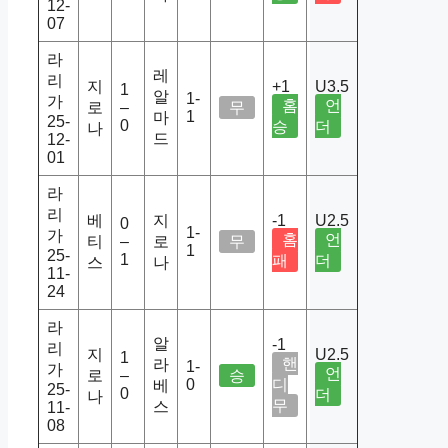
12-
07
라
레
리
지
+1
U3.5
1
알
1-
가
홈
언
로
–
무
1
마
25-
0
승
더
나
드
12-
01
라
리
베
지
-1
U2.5
0
1-
가
홈
언
티
–
로
무
1
25-
1
패
더
스
나
11-
24
라
알
-1
리
지
U2.5
1
핸
라
1-
가
언
로
–
승
0
디
베
25-
0
더
나
무
스
11-
08