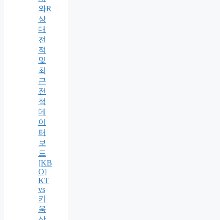
와R
상
대
전
적
및
최
근
전
적
데
이
터
보
드
[KB
O]
KT
vs
키
움
상