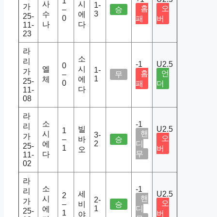
1
사
시
1-
가
홈
오
–
승
3
수
에
25-
0
패
버
나
다
11-
23
라
소
리
-1
U2.5
0
엘
시
1-
가
홈
언
–
무
1
체
에
25-
0
패
더
다
11-
08
라
소
-1
리
빌
U2.5
1
핸
시
3-
가
오
–
바
승
2
디
에
25-
1
버
오
무
다
11-
02
라
소
-1
리
세
U2.5
2
핸
시
2-
가
오
–
비
승
1
디
에
25-
1
버
야