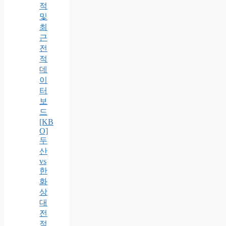
적
및
최
근
전
적
데
이
터
보
드
[KB
O]
두
산
vs
한
화
상
대
전
적