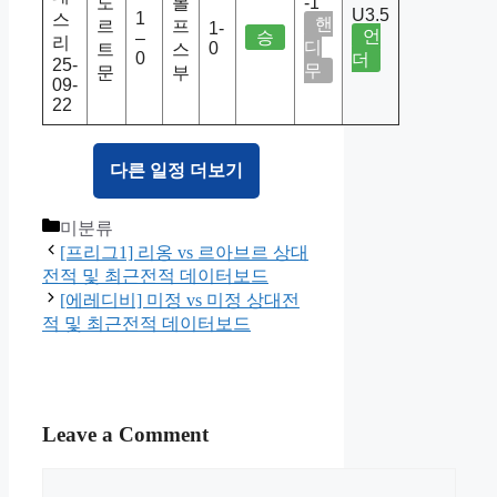
도
볼
-1
U3.5
1
스
핸
르
프
1-
언
승
–
리
디
0
트
스
0
더
25-
무
문
부
09-
22
다른 일정 더보기
Categories
미분류
[프리그1] 리옹 vs 르아브르 상대
전적 및 최근전적 데이터보드
[에레디비] 미정 vs 미정 상대전
적 및 최근전적 데이터보드
Leave a Comment
Comment