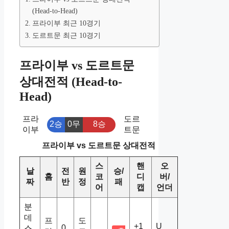
(Head-to-Head)
프라이부 최근 10경기
도르트문 최근 10경기
프라이부 vs 도르트문
상대전적 (Head-to-
Head)
프라
도르
2승
0무
8승
이부
트문
프라이부 vs 도르트문 상대전적
스
핸
오
날
전
원
승/
홈
코
디
버/
짜
반
정
패
어
캡
언더
분
데
프
도
+1
U
0
스