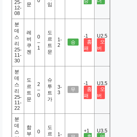
0
승
더
25-
문
임
12-
08
분
데
레
도
-1
U2.5
0
스
버
르
1-
홈
오
승
–
리
2
쿠
트
1
패
버
25-
젠
문
11-
30
분
데
도
슈
-1
U3.5
2
스
르
투
3-
홈
오
무
–
리
3
트
트
0
패
버
25-
문
가
11-
22
분
데
함
도
+1
U3.5
0
스
부
르
1-
홈
언
무