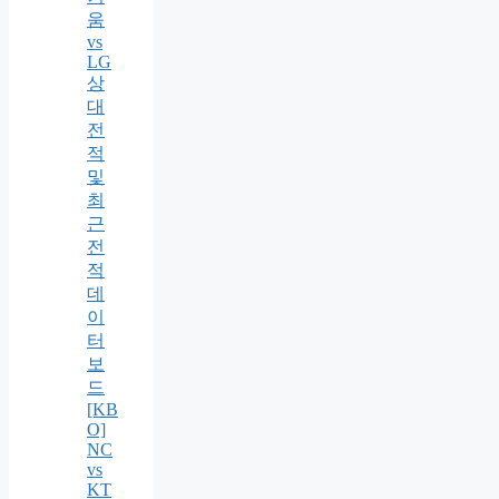
움
vs
LG
상
대
전
적
및
최
근
전
적
데
이
터
보
드
[KB
O]
NC
vs
KT