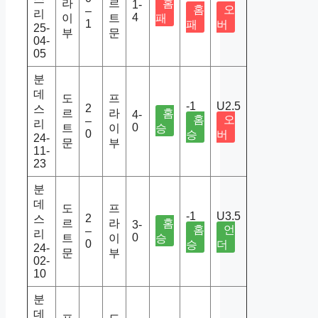
라
르
홈
1-
홈
오
–
리
4
이
트
패
1
패
버
25-
부
문
04-
05
분
데
도
프
-1
U2.5
2
스
르
라
홈
4-
홈
오
–
리
0
트
이
승
0
승
버
24-
문
부
11-
23
분
데
도
프
-1
U3.5
2
스
르
라
홈
3-
홈
언
–
리
0
트
이
승
0
승
더
24-
문
부
02-
10
분
데