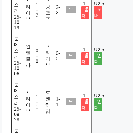
프
프
-1
U2.5
1
스
라
랑
2-
홈
오
무
–
리
2
이
크
2
패
버
25-
부
푸
10-
19
분
데
묀
프
-1
U2.5
0
스
헨
라
0-
홈
언
무
–
리
0
글
이
0
패
더
25-
라
부
10-
06
분
데
프
호
-1
U2.5
1
스
라
펜
1-
홈
언
무
–
리
1
이
하
1
패
더
25-
부
임
09-
28
분