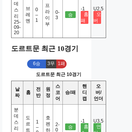
데
프
브
-1
U2.5
0
스
라
0-
홈
오
레
승
–
리
3
이
1
패
버
멘
25-
부
09-
20
도르트문 최근 10경기
6승
3무
1패
도르트문 최근 10경기
스
핸
오
날
전
원
홈
코
승/패
디
버/
짜
반
정
어
캡
언더
분
데
도
호
-1
U3.5
1
스
르
펜
2-
홈
언
승
–
리
0
트
하