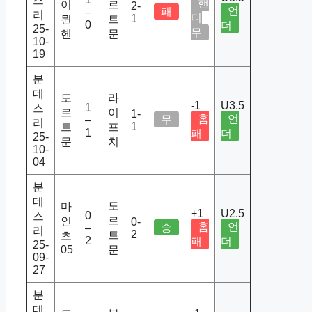
스
핸
이
르
2-
언
패
–
리
디
1
뮌
트
0
더
25-
무
헨
문
10-
19
분
데
도
라
-1
U3.5
1
스
르
이
1-
홈
언
무
–
리
1
트
프
1
패
더
25-
문
치
10-
04
분
데
도
마
+1
U2.5
0
스
르
인
0-
홈
언
승
–
리
2
트
츠
2
패
더
25-
05
문
09-
27
분
데