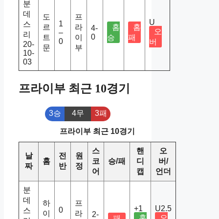
분
데
도
프
U
1
스
르
라
홈
홈
4-
오
–
리
0
트
이
승
패
0
버
20-
문
부
10-
03
프라이부 최근 10경기
3승
4무
3패
프라이부 최근 10경기
스
핸
오
날
전
원
홈
코
승/패
디
버/
짜
반
정
어
캡
언더
분
데
하
프
+1
U2.5
0
스
이
라
2-
홈
오
패
–