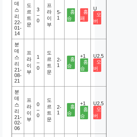
데
도
프
U
3
스
르
라
홈
홈
5-
오
–
리
1
트
이
승
패
0
버
22-
문
부
01-
14
분
데
프
도
+1
U2.5
1
스
라
르
홈
2-
홈
오
–
리
1
이
트
승
0
승
버
21-
부
문
08-
21
분
데
프
도
+1
U2.5
0
스
라
르
홈
2-
홈
오
–
리
1
이
트
승
0
승
버
21-
부
문
02-
06