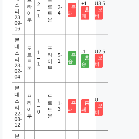
프
도
+1
U3.5
2
스
라
르
홈
2-
홈
오
–
리
4
이
트
패
1
패
버
23-
부
문
09-
16
분
데
도
프
-1
U2.5
1
스
르
라
홈
5-
홈
오
–
리
1
트
이
승
1
승
버
23-
문
부
02-
04
분
데
프
도
U
1
스
라
르
홈
홈
1-
오
–
리
3
이
트
패
패
0
버
22-
부
문
08-
12
분