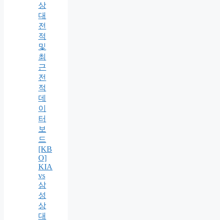
상
대
전
적
및
최
근
전
적
데
이
터
보
드
[KB
O]
KIA
vs
삼
성
상
대