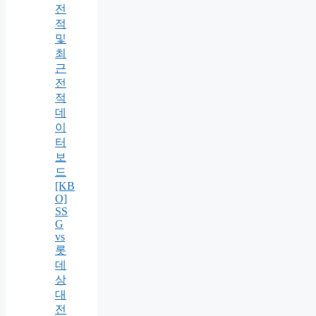
전
적
및
최
근
전
적
데
이
터
보
드
[KB
O]
SS
G
vs
롯
데
상
대
전