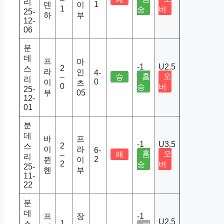
리
1
덴
이
1
승
버
25-
하
부
12-
06
분
데
프
마
-1
U2.5
2
스
라
인
4-
홈
오
승
–
리
0
이
츠
0
승
버
25-
부
05
12-
01
분
데
바
프
-1
U3.5
2
스
이
라
6-
홈
오
패
–
리
2
뮌
이
2
승
버
25-
헨
부
11-
22
분
데
프
장
-1
U2.5
1
스