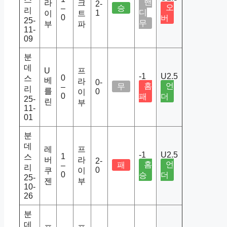
핸
라
크
2-
오
승
–
리
디
1
이
트
0
버
25-
무
부
파
11-
09
분
데
U
프
-1
U2.5
0
스
베
라
0-
홈
언
무
–
리
를
0
이
0
패
더
25-
린
부
11-
01
분
데
레
프
-1
U2.5
1
스
버
라
2-
홈
언
패
–
리
0
쿠
이
0
승
더
25-
젠
부
10-
26
분
데