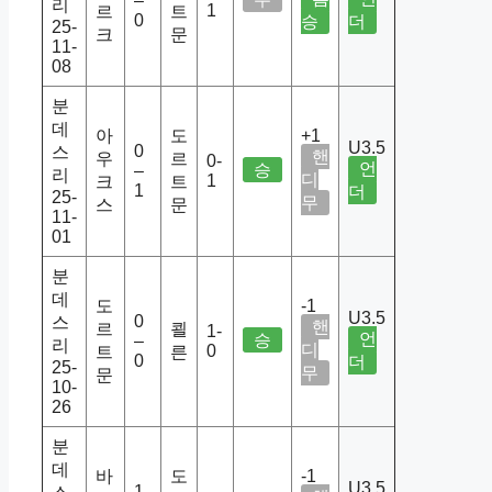
–
리
1
르
트
0
승
더
25-
크
문
11-
08
분
데
아
도
+1
U3.5
0
스
핸
우
르
0-
언
승
–
리
디
1
크
트
1
더
25-
무
스
문
11-
01
분
데
도
-1
U3.5
0
스
핸
르
쾰
1-
언
승
–
리
디
0
트
른
0
더
25-
무
문
10-
26
분
데
바
도
-1
U3.5
1