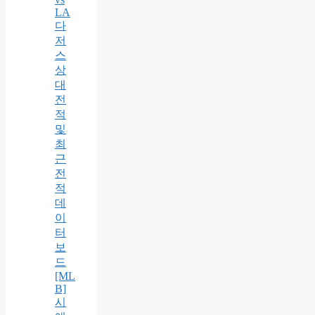
LA
다
저
스
상
대
전
적
및
최
근
전
적
데
이
터
보
드
[ML
B]
시