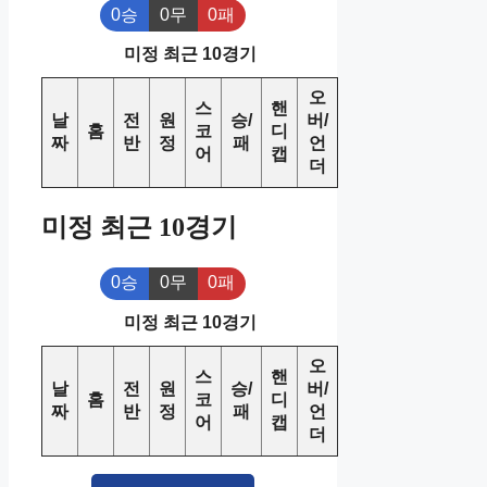
0승
0무
0패
미정 최근 10경기
오
스
핸
날
전
원
승/
버/
홈
코
디
짜
반
정
패
언
어
캡
더
미정 최근 10경기
0승
0무
0패
미정 최근 10경기
오
스
핸
날
전
원
승/
버/
홈
코
디
짜
반
정
패
언
어
캡
더