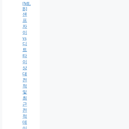
[ML
B]
샌
프
자
이
vs
디
트
타
이
상
대
전
적
및
최
근
전
적
데
이