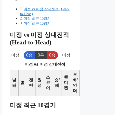
미정 vs 미정 상대전적 (Head-
to-Head)
미정 최근 10경기
미정 최근 10경기
미정 vs 미정 상대전적
(Head-to-Head)
미정
0승
0무
0승
미정
미정 vs 미정 상대전적
오
스
핸
날
전
원
승/
버/
홈
코
디
짜
반
정
패
언
어
캡
더
미정 최근 10경기