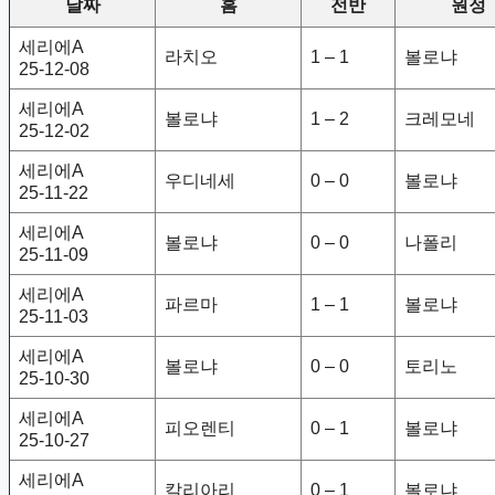
날짜
홈
전반
원정
세리에A
라치오
1 – 1
볼로냐
25-12-08
세리에A
볼로냐
1 – 2
크레모네
25-12-02
세리에A
우디네세
0 – 0
볼로냐
25-11-22
세리에A
볼로냐
0 – 0
나폴리
25-11-09
세리에A
파르마
1 – 1
볼로냐
25-11-03
세리에A
볼로냐
0 – 0
토리노
25-10-30
세리에A
피오렌티
0 – 1
볼로냐
25-10-27
세리에A
칼리아리
0 – 1
볼로냐