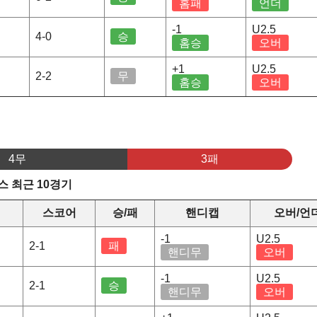
홈패
언더
-1
U2.5
4-0
승
홈승
오버
+1
U2.5
2-2
무
홈승
오버
4무
3패
 최근 10경기
스코어
승/패
핸디캡
오버/언
-1
U2.5
2-1
패
핸디무
오버
-1
U2.5
2-1
승
핸디무
오버