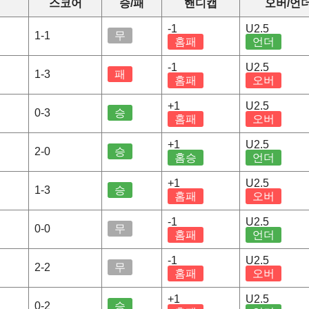
스코어
승/패
핸디캡
오버/언
-1
U2.5
1-1
무
홈패
언더
-1
U2.5
1-3
패
홈패
오버
+1
U2.5
0-3
승
홈패
오버
+1
U2.5
2-0
승
홈승
언더
+1
U2.5
1-3
승
홈패
오버
-1
U2.5
0-0
무
홈패
언더
-1
U2.5
2-2
무
홈패
오버
+1
U2.5
0-2
승