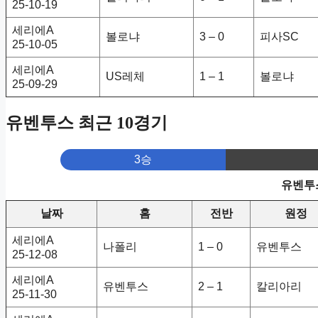
25-10-19
세리에A
볼로냐
3 – 0
피사SC
25-10-05
세리에A
US레체
1 – 1
볼로냐
25-09-29
유벤투스 최근 10경기
3승
유벤투스
날짜
홈
전반
원정
세리에A
나폴리
1 – 0
유벤투스
25-12-08
세리에A
유벤투스
2 – 1
칼리아리
25-11-30