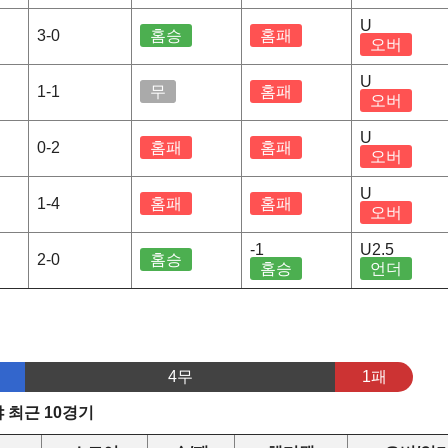
U
3-0
홈승
홈패
오버
U
1-1
무
홈패
오버
U
0-2
홈패
홈패
오버
U
1-4
홈패
홈패
오버
-1
U2.5
2-0
홈승
홈승
언더
4무
1패
 최근 10경기