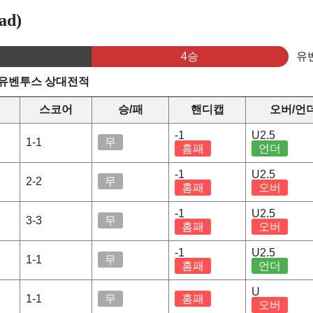
ad)
4승
유
 유벤투스 상대전적
스코어
승/패
핸디캡
오버/언
-1
U2.5
1-1
무
홈패
언더
-1
U2.5
2-2
무
홈패
오버
-1
U2.5
3-3
무
홈패
오버
-1
U2.5
1-1
무
홈패
언더
U
1-1
무
홈패
오버