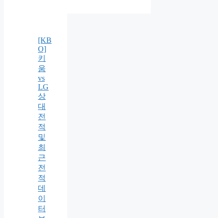
[KB
O]
키
움
vs
LG
상
대
전
적
및
최
근
전
적
데
이
터