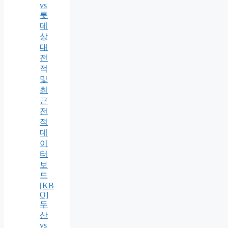
vs
롯
데
상
대
전
적
및
최
근
전
적
데
이
터
보
드
[KB
O]
두
산
vs