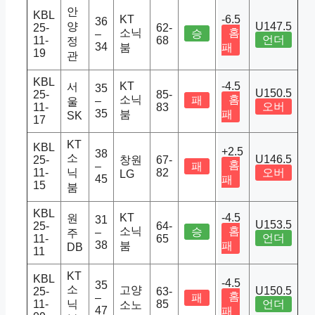
안
KBL
KT
-6.5
36
양
U147.5
25-
62-
소닉
홈
승
–
언더
11-
68
정
34
붐
패
19
관
KBL
KT
-4.5
서
35
U150.5
25-
85-
소닉
홈
패
–
울
오버
11-
83
35
붐
패
SK
17
KT
KBL
+2.5
38
소
U146.5
25-
창원
67-
홈
–
패
11-
닉
82
오버
LG
45
패
15
붐
KBL
KT
-4.5
원
31
U153.5
25-
64-
소닉
홈
승
–
주
언더
11-
65
38
붐
패
DB
11
KT
KBL
-4.5
35
소
고양
U150.5
25-
63-
홈
–
패
11-
닉
85
언더
소노
47
패