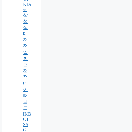
KIA
vs
삼
성
상
대
전
적
및
최
근
전
적
데
이
터
보
드
[KB
O]
SS
G