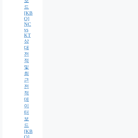
보
드
[KB
O]
NC
vs
KT
상
대
전
적
및
최
근
전
적
데
이
터
보
드
[KB
O]