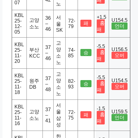
패
07
노
KBL
+1.5
서
36
고양
U154.5
25-
72-
홈
패
–
울
언더
12-
79
소노
46
패
SK
05
고
KBL
-5.5
37
양
U156.5
부산
25-
74-
홈
승
–
오버
11-
85
KCC
소
46
패
20
노
고
KBL
-5.5
37
양
U154.5
원주
25-
82-
홈
승
–
오버
11-
93
DB
소
48
패
18
노
서
KBL
-1.5
37
고양
울
U159.5
25-
72-
홈
패
–
언더
11-
75
소노
삼
41
패
16
성
한
KBL