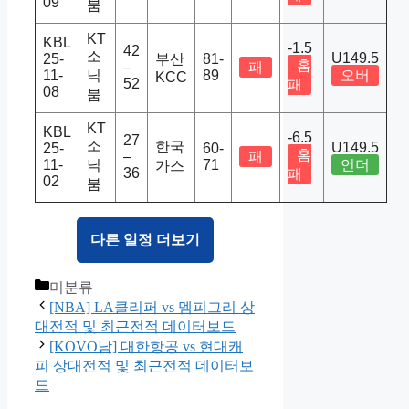
09
붐
KT
KBL
-1.5
42
소
U149.5
25-
부산
81-
홈
–
패
11-
닉
89
오버
KCC
52
패
08
붐
KT
KBL
-6.5
27
소
한국
U149.5
25-
60-
홈
–
패
11-
닉
71
언더
가스
36
패
02
붐
다른 일정 더보기
Categories
미분류
[NBA] LA클리퍼 vs 멤피그리 상
대전적 및 최근전적 데이터보드
[KOVO남] 대한항공 vs 현대캐
피 상대전적 및 최근전적 데이터보
드