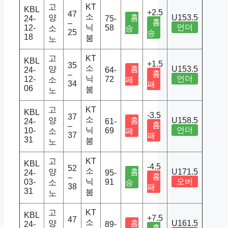
고
KT
KBL
+2.5
47
소
양
홈
U153.5
24-
75-
홈
–
닉
언더
12-
58
소
승
25
승
18
붐
노
고
KT
KBL
+1.5
35
소
양
홈
U153.5
24-
64-
홈
–
닉
언더
12-
72
소
패
34
패
06
붐
노
고
KT
KBL
-3.5
37
소
양
홈
U158.5
24-
61-
홈
–
닉
언더
10-
69
소
패
37
패
31
붐
노
고
KT
KBL
-4.5
52
소
양
홈
U171.5
24-
95-
홈
–
닉
오버
03-
91
소
승
38
패
31
붐
노
고
KT
KBL
+7.5
47
소
양
홈
U161.5
24-
89-
홈