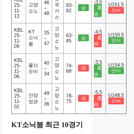
-3.5
46
고양
국
U151.5
25-
93-
홈
승
–
오버
11-
82
소노
가
48
승
13
스
고
KBL
KT
-4.5
35
양
U150.5
25-
63-
소닉
홈
승
–
언더
11-
85
소
47
붐
패
09
노
고
KBL
-3.5
40
울산
양
U154.5
25-
74-
홈
패
–
언더
11-
68
모비
소
34
승
06
노
고
KBL
-5.5
49
안양
양
U148.5
25-
78-
홈
패
–
오버
11-
75
정관
소
36
패
02
노
KT소닉붐 최근 10경기