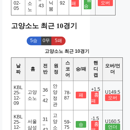
–
닉
오버
02-
92
소
패
43
승
05
붐
노
고양소노 최근 10경기
5승
0무
5패
고양소노 최근 10경기
스
핸
날
전
원
오버/언
홈
코
승/패
디
짜
반
정
더
어
캡
안
KBL
+1.5
36
고양
양
U149.5
25-
78-
홈
패
–
오버
12-
87
소노
정
42
패
09
관
고
KBL
-1.5
31
서울
양
U160.5
25-
59-
홈
승
–
언더
12-
75
삼성
소
42