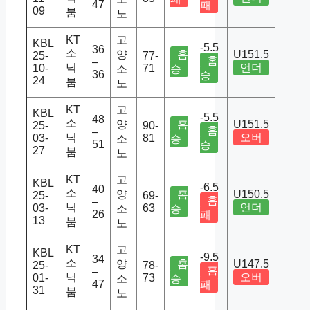
47
패
09
붐
노
KT
고
KBL
-5.5
36
소
양
홈
U151.5
25-
77-
홈
–
닉
언더
10-
71
소
승
36
승
24
붐
노
KT
고
KBL
-5.5
48
소
양
홈
U151.5
25-
90-
홈
–
닉
오버
03-
81
소
승
51
승
27
붐
노
KT
고
KBL
-6.5
40
소
양
홈
U150.5
25-
69-
홈
–
닉
언더
03-
63
소
승
26
패
13
붐
노
KT
고
KBL
-9.5
34
소
양
홈
U147.5
25-
78-
홈
–
닉
오버
01-
73
소
승
47
패
31
붐
노