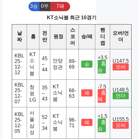
3승
0무
7패
KT소닉붐 최근 10경기
스
핸
날
전
오버/언
홈
원정
코
승/패
디
짜
반
더
어
캡
KT
KBL
+3.5
45
소
안양
U147.5
25-
89-
홈
–
승
12-
닉
69
오버
정관
44
승
12
붐
KBL
KT
-7.5
창
35
U148.5
25-
66-
소닉
홈
패
–
원
언더
12-
63
43
붐
패
LG
07
서
KBL
KT
+1.5
52
울
U155.5
25-
96-
소닉
홈
패
–
오버
12-
71
삼
34
붐
승
05
성