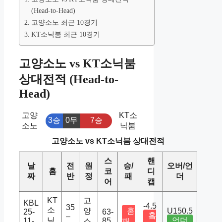
(Head-to-Head)
고양소노 최근 10경기
KT소닉붐 최근 10경기
고양소노 vs KT소닉붐
상대전적 (Head-to-
Head)
고양
KT소
3승
0무
7승
소노
닉붐
고양소노 vs KT소닉붐 상대전적
스
핸
날
전
원
승/
오버/언
홈
코
디
짜
반
정
패
더
어
캡
KT
고
KBL
-4.5
35
소
양
홈
U150.5
25-
63-
홈
–
닉
언더
11-
85
소
패