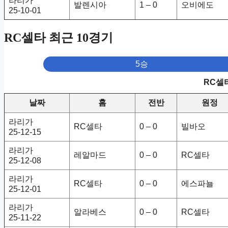
라리가
발렌시아
1 – 0
오비에도
25-10-01
RC셀타 최근 10경기
5승
RC셀
날짜
홈
전반
원정
라리가
RC셀타
0 – 0
빌바오
25-12-15
라리가
레알마드
0 – 0
RC셀타
25-12-08
라리가
RC셀타
0 – 0
에스파뇰
25-12-01
라리가
알라베스
0 – 0
RC셀타
25-11-22