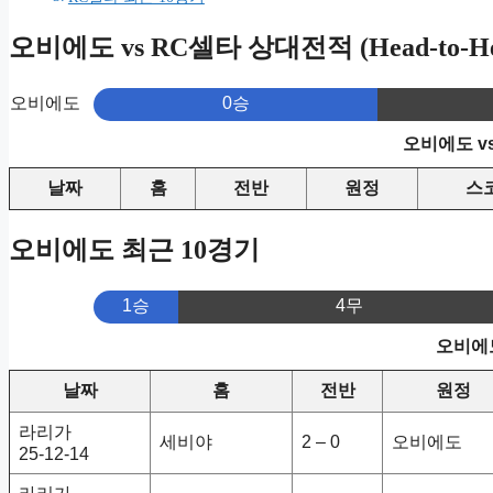
오비에도 vs RC셀타 상대전적 (Head-to-He
오비에도
0승
오비에도 v
날짜
홈
전반
원정
스
오비에도 최근 10경기
1승
4무
오비에도
날짜
홈
전반
원정
라리가
세비야
2 – 0
오비에도
25-12-14