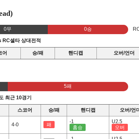
ad)
0무
0승
R
s RC셀타 상대전적
코어
승/패
핸디캡
오버/언더
5패
 최근 10경기
스코어
승/패
핸디캡
오버/언
-1
U2.5
4-0
패
홈승
오버
-1
U2.5