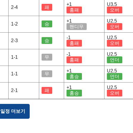
+1
U3.5
2-4
패
홈패
오버
+1
U2.5
1-2
승
핸디무
오버
-1
U2.5
2-3
승
홈패
오버
-1
U2.5
1-1
무
홈패
언더
+1
U2.5
1-1
무
홈승
언더
+1
U2.5
2-1
패
홈승
오버
 일정 더보기