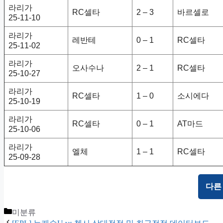
라리가
RC셀타
2 – 3
바르셀로
25-11-10
라리가
레반테
0 – 1
RC셀타
25-11-02
라리가
오사수나
2 – 1
RC셀타
25-10-27
라리가
RC셀타
1 – 0
소시에다
25-10-19
라리가
RC셀타
0 – 1
AT마드
25-10-06
라리가
엘체
1 – 1
RC셀타
25-09-28
다른
Categories
미분류