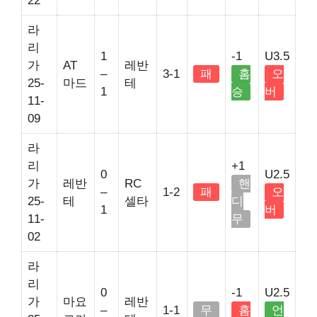
22
라
리
1
-1
U3.5
가
AT
레반
–
3-1
패
홈
오
25-
마드
테
1
승
버
11-
09
라
리
+1
0
U2.5
가
레반
RC
핸
–
1-2
패
오
25-
테
셀타
디
1
버
11-
무
02
라
리
0
-1
U2.5
가
마요
레반
–
1-1
무
홈
언