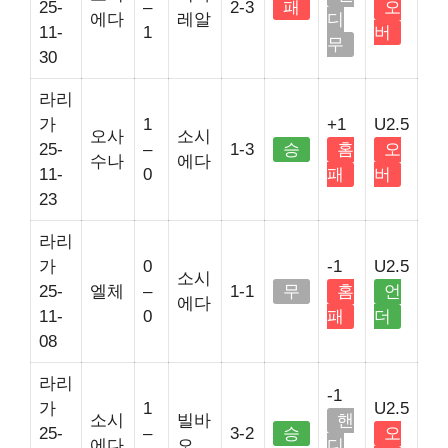
25-
–
2-3
패
오
에다
레알
디
11-
1
버
무
30
라리
가
1
+1
U2.5
오사
소시
25-
–
1-3
승
홈
오
수나
에다
11-
0
패
버
23
라리
가
0
-1
U2.5
소시
25-
엘체
–
1-1
무
홈
언
에다
11-
0
패
더
08
라리
-1
가
1
U2.5
소시
빌바
핸
25-
–
3-2
승
오
에다
오
디