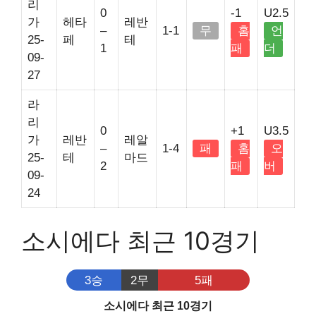
리
0
-1
U2.5
가
헤타
레반
–
1-1
무
홈
언
25-
페
테
1
패
더
09-
27
라
리
0
+1
U3.5
가
레반
레알
–
1-4
패
홈
오
25-
테
마드
2
패
버
09-
24
소시에다 최근 10경기
3승
2무
5패
소시에다 최근 10경기