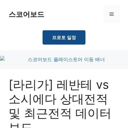
Skip
to
스코어보드
Menu
content
프로토 일정
[라리가] 레반테 vs
소시에다 상대전적
및 최근전적 데이터
보드