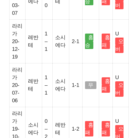
에다
테
승
패
03-
0
버
07
라리
가
1
U
레반
소시
홈
홈
20-
–
2-1
오
테
에다
승
패
12-
1
버
19
라리
가
1
U
레반
소시
홈
20-
–
1-1
무
오
테
에다
패
07-
1
버
06
라리
가
0
U
소시
레반
홈
홈
19-
–
1-2
오
에다
테
패
패
10-
2
버