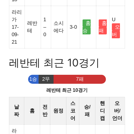
라리
가
1
U
레반
소시
홈
홈
17-
–
3-0
오
테
에다
승
패
09-
0
버
21
레반테 최근 10경기
1승
2무
7패
레반테 최근 10경기
스
핸
오
날
전
승/
홈
원정
코
디
버/
짜
반
패
어
캡
언더
라