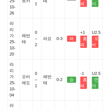
25-
르카
테
1
패
더
10-
26
라
리
0
+1
U2.5
가
레반
–
라요
0-3
패
홈
오
25-
테
2
패
버
10-
20
라
리
0
-1
U2.5
가
오비
레반
–
0-2
승
홈
언
25-
에도
테
1
패
더
10-
04
라