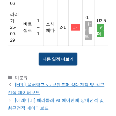
06
라리
-1
가
1
U3.5
바르
소시
핸
25-
–
2-1
패
언
셀로
에다
디
09-
1
더
무
29
다른 일정 더보기
Categories
미분류
[EPL] 울버햄프 vs 브렌트퍼 상대전적 및 최근
전적 데이터보드
[에레디비] 헤라클레 vs 헤이렌베 상대전적 및
최근전적 데이터보드