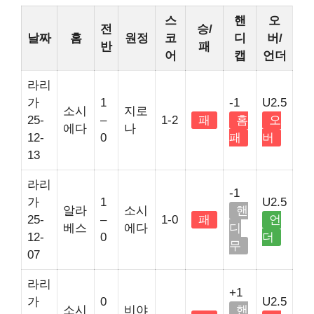
스
핸
오
전
승/
날짜
홈
원정
코
디
버/
반
패
어
캡
언더
라리
가
1
-1
U2.5
소시
지로
25-
–
1-2
패
홈
오
에다
나
12-
0
패
버
13
라리
-1
가
1
U2.5
알라
소시
핸
25-
–
1-0
패
언
베스
에다
디
12-
0
더
무
07
라리
+1
가
0
U2.5
소시
비야
핸