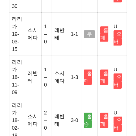
30
라리
가
1
U
소시
레반
홈
19-
–
1-1
무
오
에다
테
패
03-
0
버
15
라리
가
1
U
레반
소시
홈
홈
18-
–
1-3
오
테
에다
패
패
11-
0
버
09
라리
가
2
U
소시
레반
홈
홈
18-
–
3-0
오
에다
테
승
패
02-
0
버
18