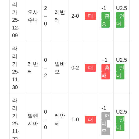
리
2
-1
U2.5
가
오사
레반
–
2-0
패
홈
언
25-
수나
테
0
승
더
12-
09
라
리
0
+1
U2.5
가
레반
빌바
–
0-2
패
홈
언
25-
테
오
2
패
더
11-
30
라
리
-1
0
U2.5
가
발렌
레반
핸
–
1-0
패
언
25-
시아
테
디
0
더
11-
무