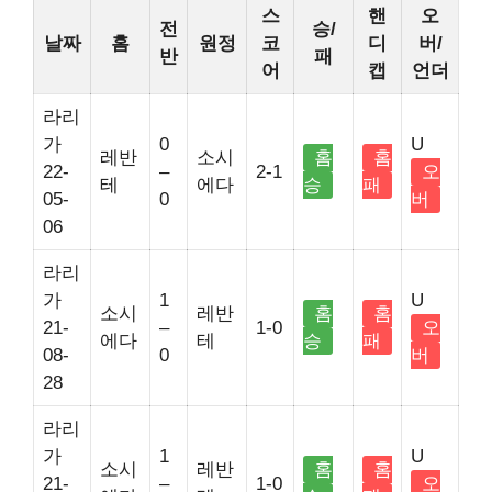
스
핸
오
전
승/
날짜
홈
원정
코
디
버/
반
패
어
캡
언더
라리
가
0
U
레반
소시
홈
홈
22-
–
2-1
오
테
에다
승
패
05-
0
버
06
라리
가
1
U
소시
레반
홈
홈
21-
–
1-0
오
에다
테
승
패
08-
0
버
28
라리
가
1
U
소시
레반
홈
홈
21-
–
1-0
오