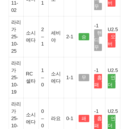
11-
1
버
무
02
라리
-1
가
2
U2.5
소시
세비
핸
25-
–
2-1
승
오
에다
야
디
10-
1
버
무
25
라리
가
1
-1
U2.5
RC
소시
25-
–
1-1
무
홈
언
셀타
에다
10-
0
패
더
19
라리
가
0
-1
U2.5
소시
25-
–
라요
0-1
패
홈
언
에다
10-
0
패
더