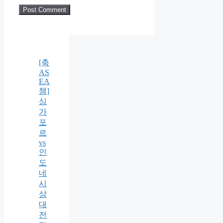
[축
AS
EA
챔]
싱
가
포
르
vs
인
도
네
시
상
대
전