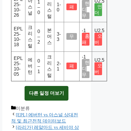
아
U2.5
1
핸
리
25-
1-
언
스
패
–
디
10-
0
스
0
더
널
26
무
털
크
EPL
본
-1
U2.5
0
리
25-
3-
홈
오
머
무
–
10-
3
스
2
패
버
스
18
털
크
-1
EPL
에
U2.5
0
핸
리
25-
2-
오
버
패
–
디
10-
1
스
1
버
턴
05
무
털
다른 일정 더보기
Categories
미분류
[EPL] 에버턴 vs 아스널 상대전
적 및 최근전적 데이터보드
[라리가] 레알마드 vs 세비야 상