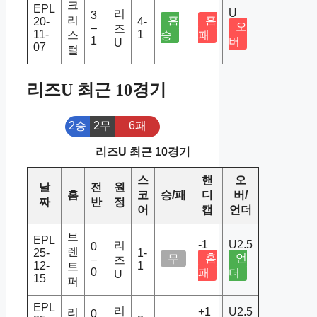
크
EPL
U
리
3
리
홈
홈
20-
4-
오
–
즈
11-
1
스
승
패
1
버
U
07
털
리즈U 최근 10경기
2승
2무
6패
리즈U 최근 10경기
스
핸
오
날
전
원
홈
코
승/패
디
버/
짜
반
정
어
캡
언더
브
EPL
-1
U2.5
리
0
렌
25-
1-
홈
언
무
–
즈
12-
1
트
0
패
더
U
15
퍼
EPL
리
+1
U2.5
리
0