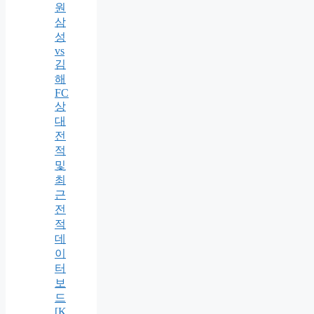
원
삼
성
vs
김
해
FC
상
대
전
적
및
최
근
전
적
데
이
터
보
드
[K