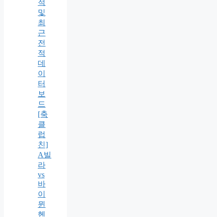
적
및
최
근
전
적
데
이
터
보
드
[축
클
럽
친]
A빌
라
vs
바
이
뮌
헨