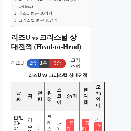
to-Head)
리즈U 최근 10경기
크리스털 최근 10경기
리즈U vs 크리스털 상
대전적 (Head-to-Head)
크리
리즈U
2승
1무
3승
스털
리즈U vs 크리스털 상대전적
오
스
핸
날
전
원
버/
홈
코
승/패
디
짜
반
정
언
어
캡
더
크
EPL
U
리
1
리
홈
홈
23-
1-
오
–
즈
04-
5
스
패
패