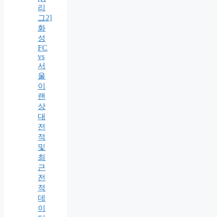
리
그2]
화
성
FC
vs
서
울
이
랜
상
대
전
적
및
최
근
전
적
데
이