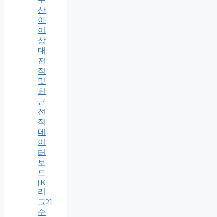
산
아
이
상
대
전
적
및
최
근
전
적
데
이
터
보
드
[K
리
그2]
수