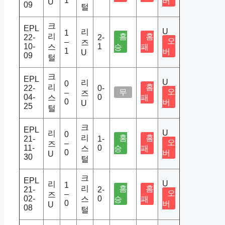
1
버
U
09
털
크
EPL
U
리
1
리
홈
홈
22-
2-
오
–
즈
10-
1
스
승
패
1
버
U
09
털
크
EPL
U
리
0
리
홈
22-
0-
오
무
–
즈
04-
0
스
패
0
버
U
25
털
크
EPL
U
리
0
리
홈
홈
21-
1-
오
–
즈
11-
0
스
승
패
0
버
U
30
털
크
EPL
U
리
1
리
홈
홈
21-
2-
오
–
즈
02-
0
스
승
패
0
버
U
08
털