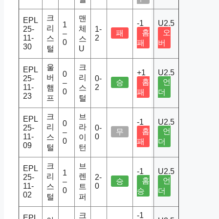
크
맨
EPL
-1
U2.5
1
리
체
25-
1-
홈
오
패
–
11-
2
스
스
0
패
버
30
털
U
울
크
EPL
+1
U2.5
0
버
리
25-
0-
홈
언
승
–
11-
2
햄
스
0
패
더
23
프
털
크
브
EPL
-1
U2.5
0
리
라
25-
0-
홈
언
무
–
11-
0
스
이
0
패
더
09
털
턴
크
브
EPL
-1
U2.5
1
리
렌
25-
2-
홈
언
승
–
11-
0
스
트
0
승
더
02
털
퍼
크
-1
EPL