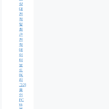
상
대
전
적
및
최
근
전
적
데
이
터
보
드
[K
리
그2]
용
인
FC
vs
부