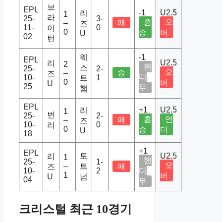
브
EPL
-1
U2.5
리
1
라
25-
3-
홈
오
패
–
즈
11-
0
이
0
승
버
U
02
턴
웨
-1
EPL
U2.5
리
2
핸
스
25-
2-
오
승
–
즈
디
10-
1
트
0
버
U
25
무
햄
EPL
+1
U2.5
리
1
번
25-
2-
홈
언
패
–
즈
10-
0
리
0
승
더
U
18
+1
EPL
토
U2.5
리
1
핸
25-
1-
오
–
트
패
즈
10-
2
디
1
버
U
넘
04
무
크리스털 최근 10경기