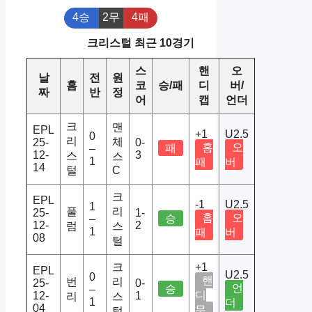
4승
2무
4패
크리스털 최근 10경기
스
핸
오
날
전
원
홈
코
승/패
디
버/
짜
반
정
어
캡
언더
크
맨
EPL
+1
U2.5
0
리
체
25-
0-
홈
오
패
–
12-
3
스
스
1
패
버
14
털
C
크
EPL
-1
U2.5
1
풀
리
25-
1-
홈
오
승
–
12-
2
럼
스
1
패
버
08
털
크
+1
EPL
U2.5
0
핸
번
리
25-
0-
언
승
–
디
12-
1
리
스
1
더
04
무
털