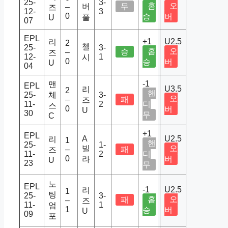
25-
3-
홈
오
버
무
–
즈
12-
3
0
승
버
풀
U
07
EPL
+1
U2.5
리
2
첼
25-
3-
홈
오
승
–
즈
12-
1
시
0
승
버
U
04
-1
맨
EPL
U3.5
리
2
핸
25-
체
3-
오
–
패
즈
11-
2
디
스
0
버
U
30
무
C
+1
EPL
A
U2.5
리
1
핸
25-
1-
빌
오
–
패
즈
11-
2
디
0
라
버
U
23
무
노
EPL
-1
U2.5
리
1
팅
25-
3-
홈
오
패
–
즈
11-
1
엄
1
승
버
U
09
포