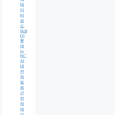
데
이
터
보
드
[KB
O]
롯
데
vs
NC
상
대
전
적
및
최
근
전
적
데
이