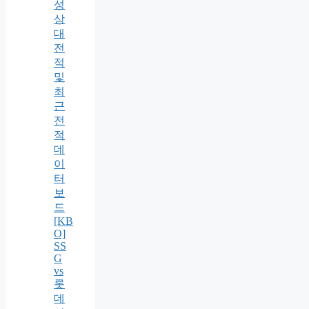
성
상
대
전
적
및
최
근
전
적
데
이
터
보
드
[KB
O]
SS
G
vs
롯
데