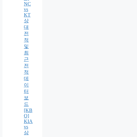
NC
vs
KT
상
대
전
적
및
최
근
전
적
데
이
터
보
드
[KB
O]
KIA
vs
삼