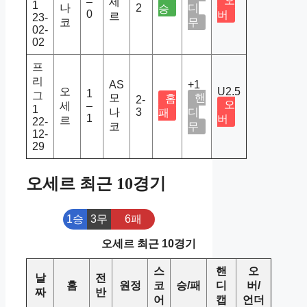
오
–
세
1
나
2
디
승
0
버
르
23-
코
무
02-
02
프
리
AS
+1
오
U2.5
1
그
모
핸
홈
2-
오
세
–
1
나
3
디
패
1
버
르
22-
코
무
12-
29
오세르 최근 10경기
1승
3무
6패
오세르 최근 10경기
스
핸
오
날
전
홈
원정
코
승/패
디
버/
짜
반
어
캡
언더