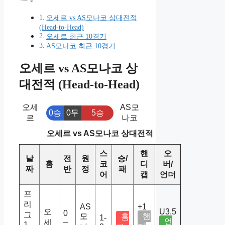
오세르 vs AS모나코 상대전적
(Head-to-Head)
오세르 최근 10경기
AS모나코 최근 10경기
오세르 vs AS모나코 상
대전적 (Head-to-Head)
오세
AS모
0승
0무
5승
르
나코
오세르 vs AS모나코 상대전적
스
핸
오
날
전
원
승/
홈
코
디
버/
짜
반
정
패
어
캡
언더
프
리
AS
+1
오
U3.5
0
그
모
핸
홈
1-
언
세
–
1