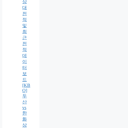
상
대
전
적
및
최
근
전
적
데
이
터
보
드
[KB
O]
두
산
vs
한
화
상