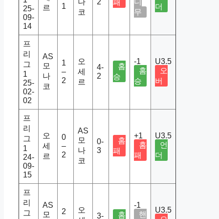
나
2
디
패
1
더
르
25-
코
무
09-
14
프
리
AS
오
-1
U3.5
1
그
모
홈
4-
홈
오
–
세
1
나
2
승
2
승
버
르
25-
코
02-
02
프
리
AS
오
+1
U3.5
0
그
모
홈
0-
홈
언
세
–
1
나
3
패
2
패
더
르
24-
코
09-
15
프
리
AS
-1
오
U3.5
2
그
모
핸
홈
3-