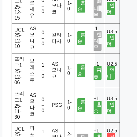
0
그1
핸
르
홈
1-
모나
언
–
25-
디
0
세
승
0
코
더
12-
무
유
15
AS
-1
UCL
U3.5
0
모
핸
갈라
홈
25-
1-
언
–
12-
나
0
디
타사
승
0
더
10
코
무
프리
브
AS
+1
U2.5
1
그1
레
홈
1-
모나
홈
언
–
25-
0
스
승
0
코
승
더
12-
투
06
프리
AS
+1
U3.5
0
그1
모
홈
1-
홈
언
–
PSG
25-
나
0
승
0
승
더
11-
코
30
파
UCL
AS
+1
U2.5
1
25-
포
2-
모나
홈
오