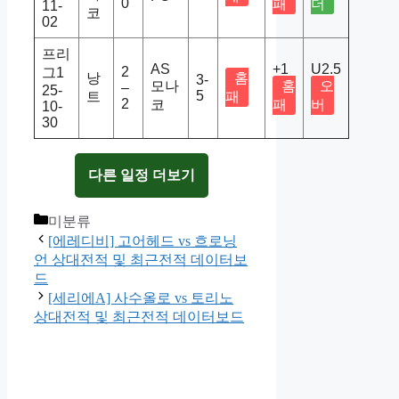
0
패
더
11-
코
02
프리
AS
+1
U2.5
2
그1
낭
홈
3-
모나
홈
오
–
25-
5
트
패
2
코
패
버
10-
30
다른 일정 더보기
Categories
미분류
[에레디비] 고어헤드 vs 흐로닝
언 상대전적 및 최근전적 데이터보
드
[세리에A] 사수올로 vs 토리노
상대전적 및 최근전적 데이터보드