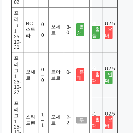
02
프
리
RC
-1
U2.5
0
그
오세
홈
3-
스트
홈
오
–
1
0
르
승
0
라
승
버
25-
10-
30
프
리
-1
U2.5
0
그
오세
르아
홈
0-
홈
언
–
1
1
르
브르
패
0
패
더
25-
10-
27
프
리
-1
U2.5
1
그
스타
오세
2-
홈
오
–
무
1
2
드렌
르
1
패
버
25-
10-