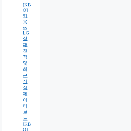
[KB
O]
키
움
vs
LG
상
대
전
적
및
최
근
전
적
데
이
터
보
드
[KB
O]