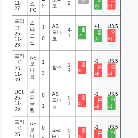
–
무
11-
2
스
2
코
승
버
27
FC
프리
스
AS
+1
U3.5
1
그1
타
홈
4-
모나
홈
오
–
25-
1
드
승
0
코
승
버
11-
렌
23
프리
AS
-1
U3.5
1
그1
모
홈
1-
홈
오
랑스
–
25-
나
4
패
3
패
버
11-
코
09
보
UCL
AS
-1
U3.5
0
되
홈
25-
0-
모나
홈
언
–
11-
1
글
패
1
코
패
더
05
림
프리
AS
-1
U3.5
0
그1
모
홈
파리
0-
홈
언
–
25-
나
1
FC
패