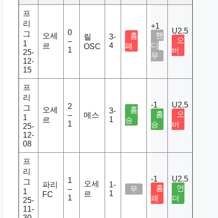
프
리
+1
U2.5
0
그
핸
오세
홈
릴
3-
오
–
1
4
디
르
패
OSC
1
버
25-
무
12-
15
프
리
-1
U2.5
2
그
오세
홈
3-
홈
오
–
메스
1
1
르
승
1
승
버
25-
12-
08
프
리
-1
U2.5
1
그
오세
파리
1-
홈
언
–
무
1
1
르
FC
1
패
더
25-
11-
30