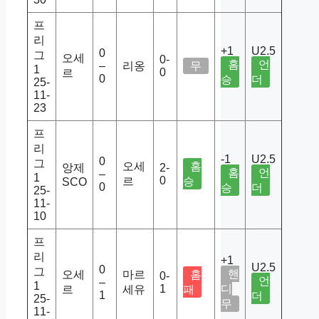
프
리
+1
U2.5
0
그
오세
0-
홈
언
–
리옹
무
1
0
르
0
승
더
25-
11-
23
프
리
-1
U2.5
0
그
오세
홈
앙제
2-
홈
언
–
1
0
르
승
SCO
0
승
더
25-
11-
10
프
리
+1
U2.5
0
그
핸
오세
마르
홈
0-
언
–
1
1
디
르
세유
패
1
더
25-
무
11-