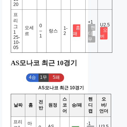
20
프
리
+1
U2.5
0
그
핸
오세
홈
1-
오
–
랑스
1
2
디
르
패
1
버
25-
무
10-
05
AS모나코 최근 10경기
4승
1무
5패
AS모나코 최근 10경기
스
핸
오
전
날짜
홈
원정
코
승/패
디
버/
반
어
캡
언더
프리
마
-1
AS
U3.5