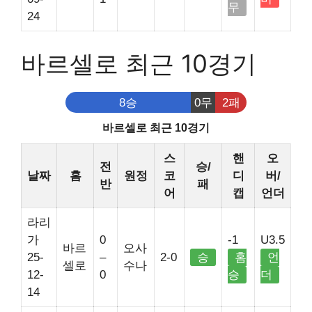
무
24
바르셀로 최근 10경기
8승
0무
2패
바르셀로 최근 10경기
스
핸
오
전
승/
날짜
홈
원정
코
디
버/
반
패
어
캡
언더
라리
가
0
-1
U3.5
바르
오사
25-
–
2-0
승
홈
언
셀로
수나
12-
0
승
더
14