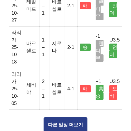
레알
바르
핸
25-
–
2-1
패
언
마드
셀로
디
10-
1
더
무
27
라리
-1
가
1
U3.5
바르
지로
핸
25-
–
2-1
승
언
셀로
나
디
10-
1
더
무
18
라리
가
2
+1
U3.5
세비
바르
25-
–
4-1
패
홈
오
야
셀로
10-
1
승
버
05
다른 일정 더보기