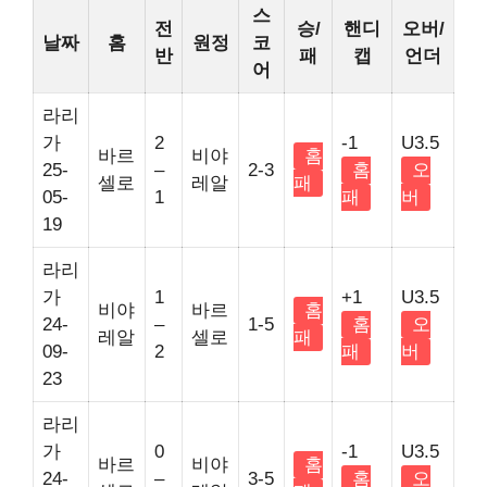
스
전
승/
핸디
오버/
날짜
홈
원정
코
반
패
캡
언더
어
라리
가
2
-1
U3.5
바르
비야
홈
25-
–
2-3
홈
오
셀로
레알
패
05-
1
패
버
19
라리
가
1
+1
U3.5
비야
바르
홈
24-
–
1-5
홈
오
레알
셀로
패
09-
2
패
버
23
라리
가
0
-1
U3.5
바르
비야
홈
24-
–
3-5
홈
오