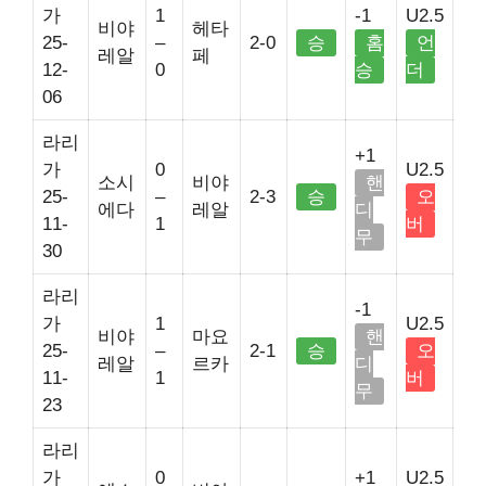
가
1
-1
U2.5
비야
헤타
25-
–
2-0
승
홈
언
레알
페
12-
0
승
더
06
라리
+1
가
0
U2.5
소시
비야
핸
25-
–
2-3
승
오
에다
레알
디
11-
1
버
무
30
라리
-1
가
1
U2.5
비야
마요
핸
25-
–
2-1
승
오
레알
르카
디
11-
1
버
무
23
라리
가
0
+1
U2.5