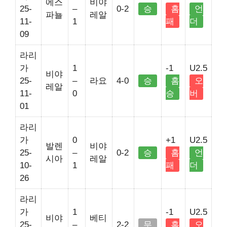
에스
비야
25-
–
0-2
승
홈
언
파뇰
레알
11-
1
패
더
09
라리
가
1
-1
U2.5
비야
25-
–
라요
4-0
승
홈
오
레알
11-
0
승
버
01
라리
가
0
+1
U2.5
발렌
비야
25-
–
0-2
승
홈
언
시아
레알
10-
1
패
더
26
라리
가
1
-1
U2.5
비야
베티
25-
–
2-2
무
홈
오