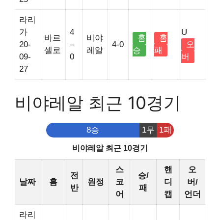
라리
가
4
U
바르
비야
홈
홈
20-
–
4-0
오
셀로
레알
승
패
09-
0
버
27
비야레알 최근 10경기
8승
1무
1패
비야레알 최근 10경기
스
핸
오
전
승/
날짜
홈
원정
코
디
버/
반
패
어
캡
언더
라리