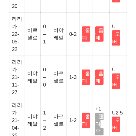
20
라리
가
0
U
바르
비야
홈
홈
22-
–
0-2
오
셀로
레알
패
패
05-
1
버
22
라리
가
0
U
비야
바르
홈
홈
21-
–
1-3
오
레알
셀로
패
패
11-
0
버
27
라리
+1
가
1
U2.5
비야
바르
홈
핸
21-
–
1-2
오
레알
셀로
패
디
04-
2
버
무
25