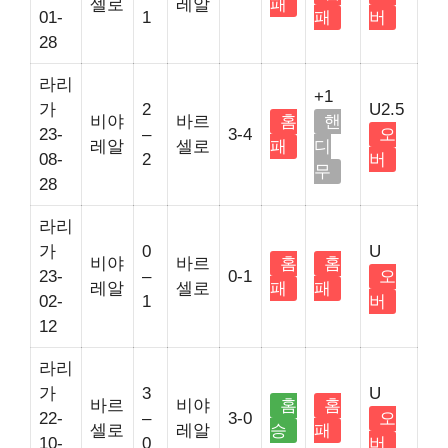
셀로
레알
패
01-
1
패
버
28
라리
+1
가
2
U2.5
비야
바르
홈
핸
23-
–
3-4
오
레알
셀로
패
디
08-
2
버
무
28
라리
가
0
U
비야
바르
홈
홈
23-
–
0-1
오
레알
셀로
패
패
02-
1
버
12
라리
가
3
U
바르
비야
홈
홈
22-
–
3-0
오
셀로
레알
승
패
10-
0
버