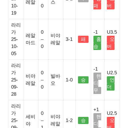
레알
스
10-
0
패
버
19
라리
가
0
-1
U3.5
레알
비야
25-
–
3-1
패
홈
오
마드
레알
10-
0
승
버
05
라리
-1
가
0
U2.5
비야
빌바
핸
25-
–
1-0
승
언
레알
오
디
09-
0
더
무
28
라리
+1
가
0
U2.5
세비
비야
핸
25-
–
1-2
승
오
야
레알
디
09-
1
버