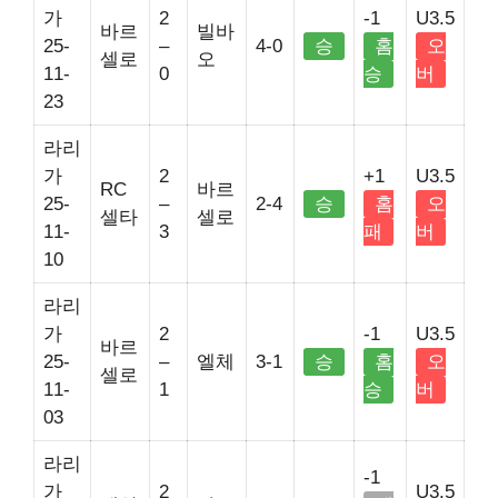
가
2
-1
U3.5
바르
빌바
25-
–
4-0
승
홈
오
셀로
오
11-
0
승
버
23
라리
가
2
+1
U3.5
RC
바르
25-
–
2-4
승
홈
오
셀타
셀로
11-
3
패
버
10
라리
가
2
-1
U3.5
바르
25-
–
엘체
3-1
승
홈
오
셀로
11-
1
승
버
03
라리
-1
가
2
U3.5