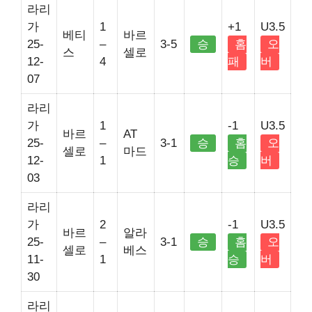
라리
가
1
+1
U3.5
베티
바르
25-
–
3-5
승
홈
오
스
셀로
12-
4
패
버
07
라리
가
1
-1
U3.5
바르
AT
25-
–
3-1
승
홈
오
셀로
마드
12-
1
승
버
03
라리
가
2
-1
U3.5
바르
알라
25-
–
3-1
승
홈
오
셀로
베스
11-
1
승
버
30
라리