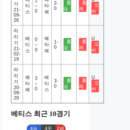
1
홈
홈
2-
가
오
티
–
타
0
승
패
21-
0
버
스
페
09-
26
라
리
베
헤
U
0
홈
홈
1-
가
오
티
–
타
0
승
패
21-
0
버
스
페
02-
19
라
리
헤
베
U
3
홈
홈
3-
가
오
타
–
티
0
승
패
20-
0
버
페
스
09-
29
베티스 최근 10경기
4승
4무
2패