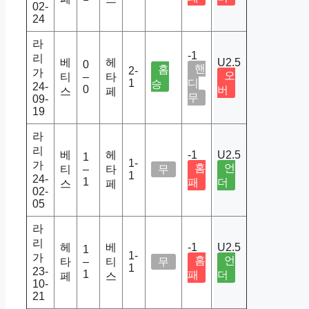
02-
24
라
-1
리
베
헤
U2.5
0
핸
홈
2-
가
오
티
–
타
1
디
승
24-
0
버
스
페
무
09-
19
라
리
베
헤
-1
U2.5
1
1-
가
홈
언
티
–
타
무
1
24-
1
패
더
스
페
02-
05
라
리
헤
베
-1
U2.5
1
1-
가
홈
언
타
–
티
무
1
23-
1
패
더
페
스
10-
21