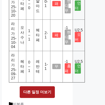
핸
알
0-
가
언
타
–
패
1
디
마
25-
0
더
페
무
드
10-
20
라
오
-1
리
헤
U2.5
1
핸
사
2-
가
오
–
타
패
1
디
수
25-
1
버
페
무
나
10-
04
라
리
헤
레
-1
U2.5
0
1-
가
홈
언
타
–
반
무
1
25-
1
패
더
페
테
09-
27
다른 일정 더보기
Categories
미분류