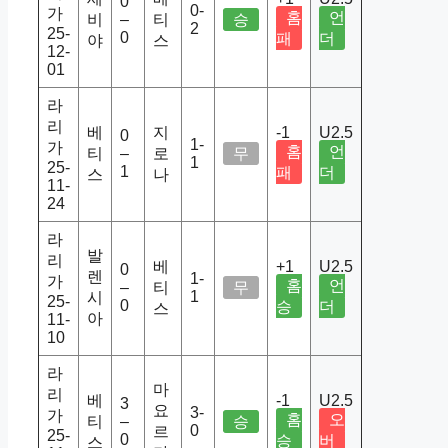
0
0-
가
홈
언
비
–
티
승
2
25-
0
패
더
야
스
12-
01
라
리
베
지
-1
U2.5
0
1-
가
홈
언
티
–
로
무
1
25-
1
패
더
스
나
11-
24
라
발
리
베
+1
U2.5
0
렌
1-
가
홈
언
–
티
무
1
시
25-
0
승
더
스
아
11-
10
라
마
리
베
-1
U2.5
3
요
3-
가
홈
오
티
–
승
0
르
25-
0
승
버
스