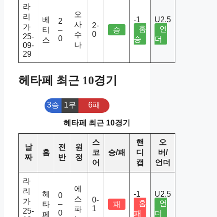
라
오
리
베
-1
U2.5
2
사
2-
가
홈
언
티
–
승
0
수
25-
0
승
더
스
나
09-
29
헤타페 최근 10경기
3승
1무
6패
헤타페 최근 10경기
스
핸
오
날
전
원
홈
코
승/패
디
버/
짜
반
정
어
캡
언더
라
에
리
헤
-1
U2.5
0
스
0-
가
홈
언
타
–
패
1
파
25-
0
패
더
페