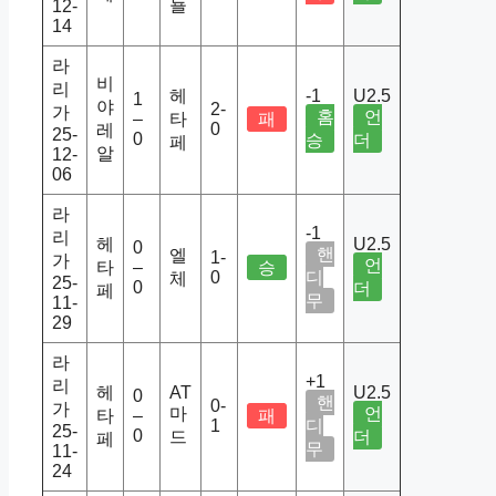
뇰
12-
14
라
비
리
헤
-1
U2.5
1
야
2-
가
홈
언
–
타
패
0
레
25-
0
승
더
페
알
12-
06
라
-1
리
헤
U2.5
0
핸
엘
1-
가
언
타
–
승
0
디
체
25-
0
더
페
무
11-
29
라
+1
리
헤
AT
U2.5
0
핸
0-
가
마
언
타
–
패
1
디
25-
0
드
더
페
무
11-
24