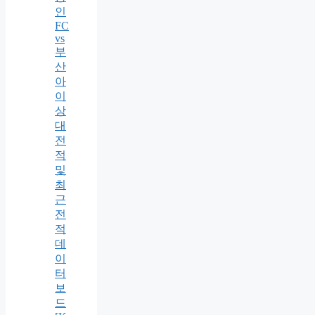
인
FC
vs
부
산
아
이
상
대
전
적
및
최
근
전
적
데
이
터
보
드