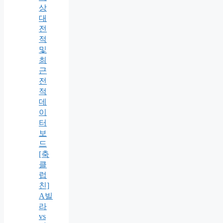
상
대
전
적
및
최
근
전
적
데
이
터
보
드
[축
클
럽
친]
A빌
라
vs