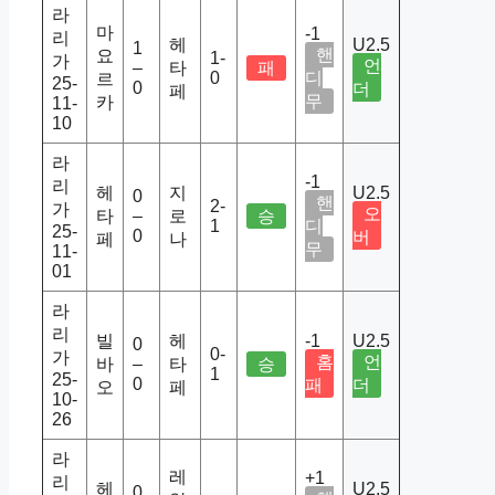
라
마
-1
리
헤
U2.5
1
핸
요
1-
가
언
–
타
패
0
디
르
25-
0
더
페
무
카
11-
10
라
-1
리
헤
지
U2.5
0
핸
2-
가
오
타
–
로
승
1
디
25-
0
버
페
나
무
11-
01
라
리
빌
헤
-1
U2.5
0
0-
가
홈
언
바
–
타
승
1
25-
0
패
더
오
페
10-
26
라
레
+1
리
헤
U2.5
0