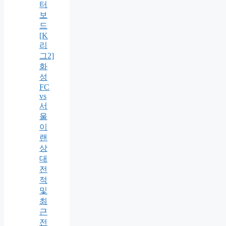
터
보
드
[K
리
그2]
화
성
FC
vs
서
울
이
랜
상
대
전
적
및
최
근
전