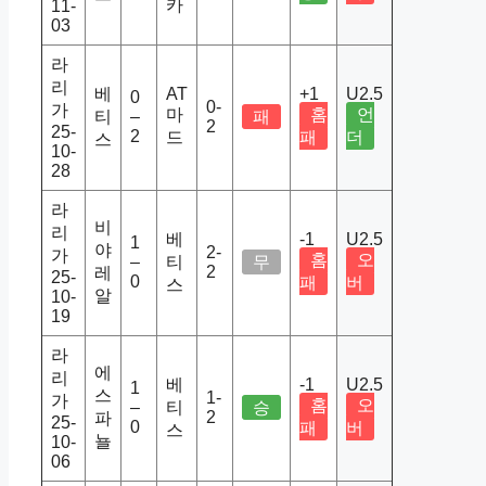
카
11-
03
라
리
베
AT
+1
U2.5
0
0-
가
마
홈
언
티
–
패
2
25-
2
드
패
더
스
10-
28
라
비
리
베
-1
U2.5
1
야
2-
가
홈
오
–
티
무
2
레
25-
0
패
버
스
알
10-
19
라
에
리
베
-1
U2.5
1
스
1-
가
홈
오
–
티
승
2
파
25-
0
패
버
스
뇰
10-
06