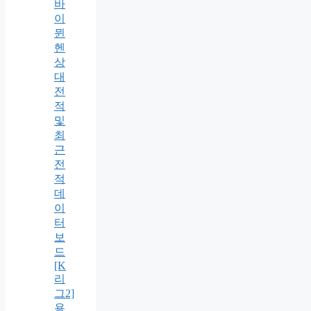
바
이
뮌
헨
상
대
전
적
및
최
근
전
적
데
이
터
보
드
[K
리
그2]
용