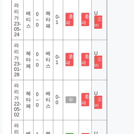
라
리
베
헤
U
0
홈
홈
0-
가
오
티
–
타
1
패
패
23-
0
버
스
페
05-
24
라
리
헤
베
U
0
홈
홈
0-
가
오
타
–
티
1
패
패
23-
0
버
페
스
01-
28
라
리
헤
베
U
0
홈
0-
가
오
타
–
티
무
0
패
22-
0
버
페
스
05-
02
라
리
베
헤
U