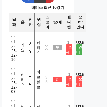
베티스 최근 10경기
스
핸
오
날
전
원
홈
코
승/패
디
버/
짜
반
정
어
캡
언더
라
리
베
-1
U2.5
0
라
0-
가
홈
언
–
티
무
0
요
25-
0
패
더
스
12-
16
라
바
리
베
+1
U3.5
1
르
3-
가
홈
오
티
–
패
5
셀
25-
4
패
버
스
로
12-
07
라
리
세
베
+1
U2.5