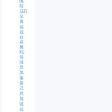
[K
리
그2]
수
원
삼
성
vs
김
해
FC
상
대
전
적
및
최
근
전
적
데
이