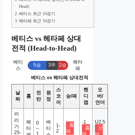
Head)
베티스 최근 10경기
헤타페 최근 10경기
베티스 vs 헤타페 상대
전적 (Head-to-Head)
베티
헤타
5승
3무
2승
스
페
베티스 vs 헤타페 상대전적
스
핸
오
날
전
원
홈
코
승/패
디
버/
짜
반
정
어
캡
언더
라
리
헤
베
-1
U2.5
0
홈
1-
가
홈
오
타
–
티
2
패
25-
1
패
버
페
스