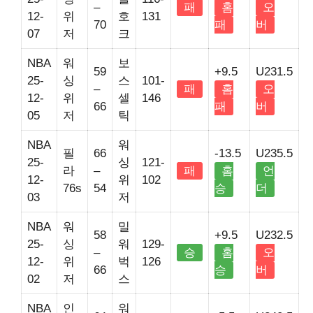
–
패
홈
오
12-
위
호
131
70
패
버
07
저
크
NBA
워
보
59
+9.5
U231.5
25-
싱
스
101-
–
패
홈
오
12-
위
셀
146
66
패
버
05
저
틱
NBA
워
필
66
-13.5
U235.5
25-
싱
121-
라
–
패
홈
언
12-
위
102
76s
54
승
더
03
저
NBA
워
밀
58
+9.5
U232.5
25-
싱
워
129-
–
승
홈
오
12-
위
벅
126
66
승
버
02
저
스
NBA
인
워