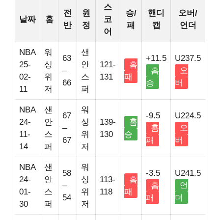
스
전
원
승/
핸디
오버/
날짜
홈
코
반
정
패
캡
언더
어
NBA
워
샌
63
+11.5
U237.5
25-
싱
안
121-
홈
–
홈
오
02-
위
스
131
패
66
승
버
11
저
퍼
NBA
샌
워
67
-9.5
U224.5
24-
안
싱
139-
홈
–
홈
오
11-
스
위
130
승
67
패
버
14
퍼
저
NBA
샌
워
58
-3.5
U241.5
24-
안
싱
113-
홈
–
홈
언
01-
스
위
118
패
54
패
더
30
퍼
저