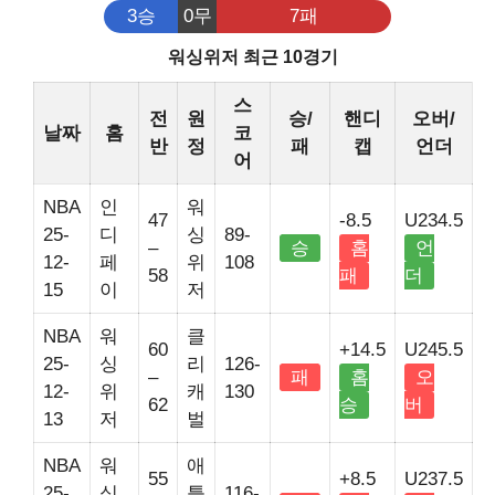
3승
0무
7패
워싱위저 최근 10경기
스
전
원
승/
핸디
오버/
날짜
홈
코
반
정
패
캡
언더
어
NBA
인
워
47
-8.5
U234.5
25-
디
싱
89-
–
승
홈
언
12-
페
위
108
58
패
더
15
이
저
NBA
워
클
60
+14.5
U245.5
25-
싱
리
126-
–
패
홈
오
12-
위
캐
130
62
승
버
13
저
벌
NBA
워
애
55
+8.5
U237.5
25-
싱
틀
116-