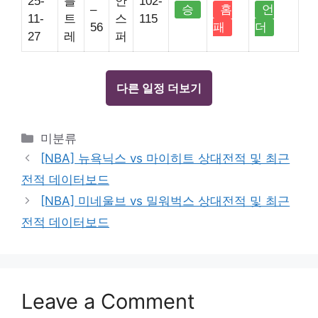
25-
틀
안
102-
–
승
홈
언
11-
트
스
115
56
패
더
27
레
퍼
다른 일정 더보기
Categories
미분류
[NBA] 뉴욕닉스 vs 마이히트 상대전적 및 최근
전적 데이터보드
[NBA] 미네울브 vs 밀워벅스 상대전적 및 최근
전적 데이터보드
Leave a Comment