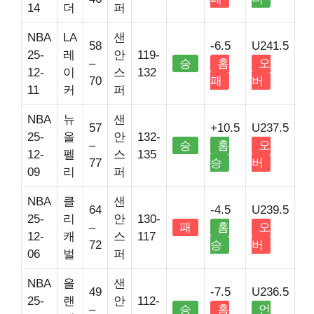
14
더
퍼
NBA
LA
샌
58
-6.5
U241.5
25-
레
안
119-
–
승
홈
오
12-
이
스
132
70
패
버
11
커
퍼
NBA
뉴
샌
57
+10.5
U237.5
25-
올
안
132-
–
승
홈
오
12-
펠
스
135
77
승
버
09
리
퍼
NBA
클
샌
64
-4.5
U239.5
25-
리
안
130-
–
패
홈
오
12-
캐
스
117
72
승
버
06
벌
퍼
NBA
올
샌
49
-7.5
U236.5
25-
랜
안
112-
–
승
홈
언