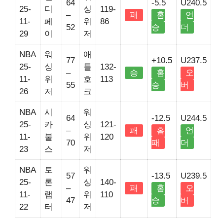
64
-5.5
U240.5
25-
디
싱
119-
–
패
홈
언
11-
페
위
86
52
승
더
29
이
저
NBA
워
애
77
+10.5
U237.5
25-
싱
틀
132-
–
승
홈
오
11-
위
호
113
55
승
버
26
저
크
NBA
시
워
64
-12.5
U244.5
25-
카
싱
121-
–
패
홈
언
11-
불
위
120
70
패
더
23
스
저
NBA
토
워
57
-13.5
U239.5
25-
론
싱
140-
–
패
홈
오
11-
랩
위
110
47
승
버
22
터
저