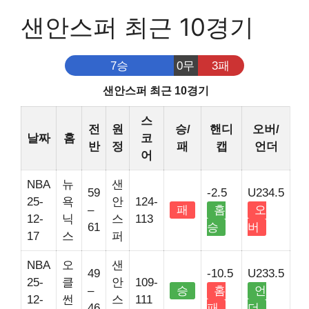
샌안스퍼 최근 10경기
7승
0무
3패
샌안스퍼 최근 10경기
스
전
원
승/
핸디
오버/
날짜
홈
코
반
정
패
캡
언더
어
NBA
뉴
샌
59
-2.5
U234.5
25-
욕
안
124-
–
패
홈
오
12-
닉
스
113
61
승
버
17
스
퍼
NBA
오
샌
49
-10.5
U233.5
25-
클
안
109-
–
승
홈
언
12-
썬
스
111
46
패
더