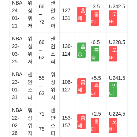
NBA
워
샌
66
-3.5
U242.5
24-
싱
안
127-
홈
–
홈
오
01-
위
스
131
패
72
패
버
21
저
퍼
NBA
워
샌
66
-6.5
U228.5
23-
싱
안
136-
홈
–
홈
오
03-
위
스
124
승
62
승
버
25
저
퍼
NBA
샌
워
55
+5.5
U241.5
23-
안
싱
106-
홈
–
홈
언
01-
스
위
127
패
63
패
더
31
퍼
저
NBA
워
샌
71
+2.5
U224.5
22-
싱
안
153-
홈
–
홈
오
02-
위
스
157
패
75
패
버
26
저
퍼