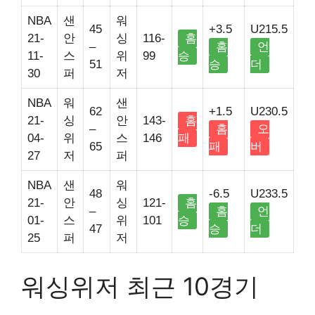
NBA
샌
워
45
+3.5
U215.5
21-
안
싱
116-
홈
–
홈
언
11-
스
위
99
승
51
승
더
30
퍼
저
NBA
워
샌
62
+1.5
U230.5
21-
싱
안
143-
홈
–
홈
오
04-
위
스
146
패
65
패
버
27
저
퍼
NBA
샌
워
48
-6.5
U233.5
21-
안
싱
121-
홈
–
홈
언
01-
스
위
101
승
47
승
더
25
퍼
저
워싱위저 최근 10경기