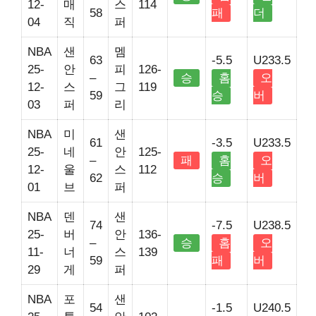
12-
매
스
114
58
패
더
04
직
퍼
NBA
샌
멤
63
-5.5
U233.5
25-
안
피
126-
–
승
홈
오
12-
스
그
119
59
승
버
03
퍼
리
NBA
미
샌
61
-3.5
U233.5
25-
네
안
125-
–
패
홈
오
12-
울
스
112
62
승
버
01
브
퍼
NBA
덴
샌
74
-7.5
U238.5
25-
버
안
136-
–
승
홈
오
11-
너
스
139
59
패
버
29
게
퍼
NBA
포
샌
54
-1.5
U240.5