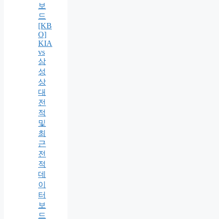
보
드
[KB
O]
KIA
vs
삼
성
상
대
전
적
및
최
근
전
적
데
이
터
보
드