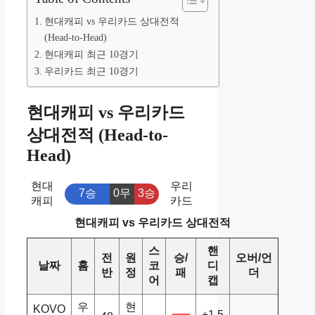
현대캐피 vs 우리카드 상대전적
(Head-to-Head)
현대캐피 최근 10경기
우리카드 최근 10경기
현대캐피 vs 우리카드
상대전적 (Head-to-
Head)
현대
우리
7승
0무
3승
캐피
카드
현대캐피 vs 우리카드 상대전적
스
핸
전
원
승/
오버/언
날짜
홈
코
디
반
정
패
더
어
캡
우
현
KOVO
+1.5