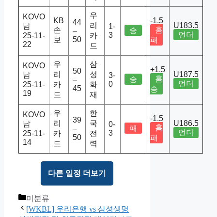
우
KOVO
KB
-1.5
44
리
U183.5
남
1-
손
홈
승
–
언더
3
25-11-
카
50
보
패
22
드
우
삼
KOVO
+1.5
50
리
성
U187.5
남
3-
홈
승
–
언더
0
25-11-
카
화
45
승
19
드
재
우
한
KOVO
-1.5
39
리
국
U186.5
남
0-
홈
패
–
언더
3
25-11-
카
전
50
패
14
드
력
다른 일정 더보기
Categories
미분류
[WKBL] 우리은행 vs 삼성생명