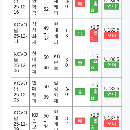
한
대
U184.5
남
3-
홈
패
–
언더
0
25-12-
항
캐
52
승
16
공
피
삼
현
KOVO
+1.5
49
성
대
U182.5
남
1-
홈
승
–
오버
3
25-12-
화
캐
52
패
11
재
피
현
KOVO
KB
-1.5
50
대
U186.5
남
3-
손
홈
승
–
언더
0
25-12-
캐
40
보
승
06
피
현
삼
KOVO
-1.5
50
대
성
U183.5
남
3-
홈
승
–
언더
0
25-12-
캐
화
39
승
03
피
재
현
KOVO
KB
+1.5
50
대
U187.5
남
3-
손
홈
패
–
오버
2
25-11-
캐
44
보
승
29