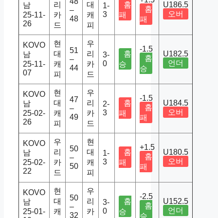
48
리
대
홈
U186.5
남
1-
홈
–
오버
3
25-11-
카
캐
패
48
패
26
드
피
현
우
KOVO
-1.5
51
대
리
홈
U182.5
남
3-
홈
–
언더
0
25-11-
캐
카
승
44
승
07
피
드
현
우
KOVO
-1.5
47
대
리
홈
U184.5
남
2-
홈
–
오버
3
25-02-
캐
카
패
49
패
26
피
드
우
현
KOVO
+1.5
50
리
대
홈
U180.5
남
1-
홈
–
오버
3
25-02-
카
캐
패
50
패
22
드
피
현
우
KOVO
-2.5
50
대
리
홈
U152.5
남
3-
홈
–
언더
0
25-01-
캐
카
승
32
승