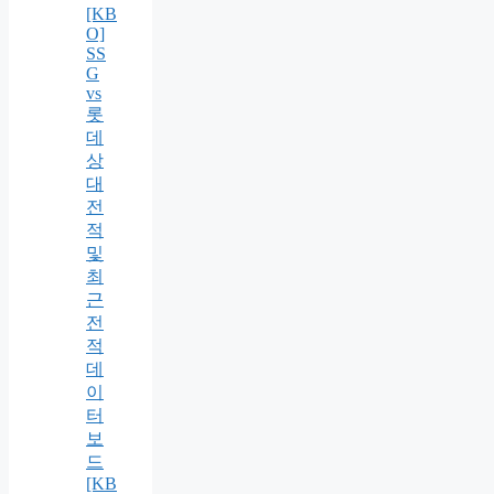
[KB
O]
SS
G
vs
롯
데
상
대
전
적
및
최
근
전
적
데
이
터
보
드
[KB