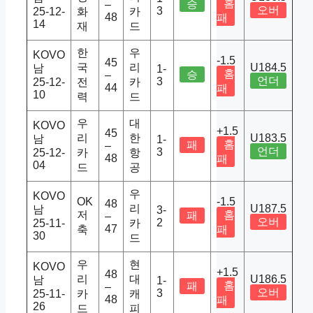
홈
승
–
오버
3
25-12-
화
카
48
패
14
재
드
한
우
KOVO
-1.5
45
국
리
U184.5
남
1-
홈
승
–
언더
3
25-12-
전
카
44
패
10
력
드
우
대
KOVO
+1.5
45
리
한
U183.5
남
1-
홈
패
–
언더
3
25-12-
카
항
48
패
04
드
공
우
KOVO
OK
-1.5
48
리
U187.5
남
3-
저
홈
패
–
오버
2
25-11-
카
47
축
패
30
드
우
현
KOVO
+1.5
48
리
대
U186.5
남
1-
홈
패
–
오버
3
25-11-
카
캐
48
패
26
드
피