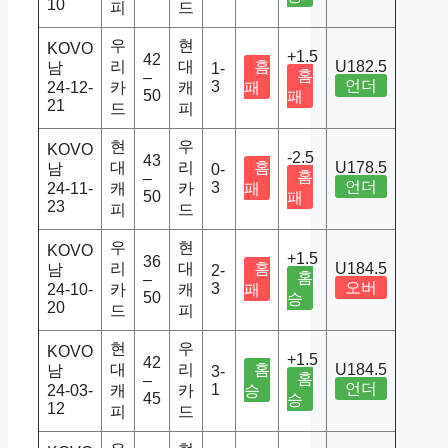
10
피
드
우
현
KOVO
+1.5
42
리
대
홈
U182.5
남
1-
홈
–
언더
3
24-12-
카
캐
패
50
패
21
드
피
현
우
KOVO
-2.5
43
대
리
홈
U178.5
남
0-
홈
–
언더
3
24-11-
캐
카
패
50
패
23
피
드
우
현
KOVO
+1.5
36
리
대
홈
U184.5
남
2-
홈
–
오버
3
24-10-
카
캐
패
50
승
20
드
피
현
우
KOVO
+1.5
42
대
리
홈
U184.5
남
3-
홈
–
언더
1
24-03-
캐
카
승
45
승
12
피
드