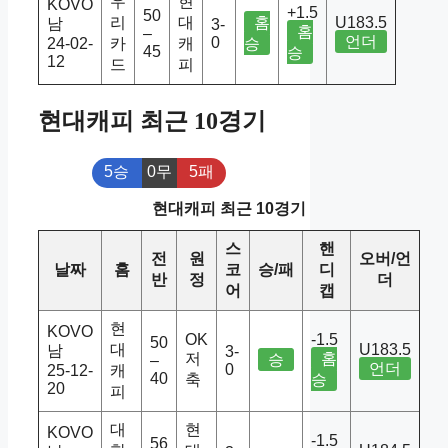
우
현
KOVO
+1.5
50
리
대
홈
U183.5
남
3-
홈
–
언더
0
24-02-
카
캐
승
45
승
12
드
피
현대캐피 최근 10경기
5승
0무
5패
현대캐피 최근 10경기
스
핸
전
원
오버/언
날짜
홈
코
승/패
디
반
정
더
어
캡
현
KOVO
OK
-1.5
50
대
U183.5
남
3-
저
홈
승
–
언더
0
25-12-
캐
40
축
승
20
피
대
현
KOVO
-1.5
56