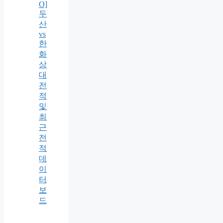
O]
두
산
vs
한
화
상
대
전
적
및
최
근
전
적
데
이
터
보
드