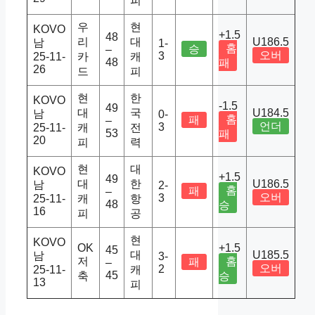
피
우
현
KOVO
+1.5
48
리
대
U186.5
남
1-
홈
승
–
오버
3
25-11-
카
캐
48
패
26
드
피
현
한
KOVO
-1.5
49
대
국
U184.5
남
0-
홈
패
–
언더
3
25-11-
캐
전
53
패
20
피
력
현
대
KOVO
+1.5
49
대
한
U186.5
남
2-
홈
패
–
오버
3
25-11-
캐
항
48
승
16
피
공
현
KOVO
OK
+1.5
45
대
U185.5
남
3-
저
홈
패
–
오버
2
25-11-
캐
45
축
승
13
피