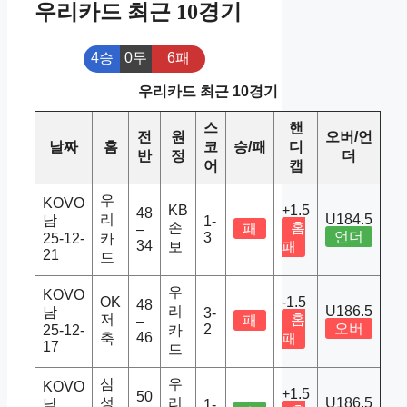
우리카드 최근 10경기
4승
0무
6패
우리카드 최근 10경기
스
핸
전
원
오버/언
날짜
홈
코
승/패
디
반
정
더
어
캡
우
KOVO
KB
+1.5
48
리
U184.5
남
1-
손
홈
패
–
언더
3
25-12-
카
34
보
패
21
드
우
KOVO
OK
-1.5
48
리
U186.5
남
3-
저
홈
패
–
오버
2
25-12-
카
46
축
패
17
드
삼
우
KOVO
+1.5
50
성
리
U186.5
남
1-