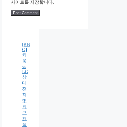
사이트를 저장합니다.
[KB
O]
키
움
vs
LG
상
대
전
적
및
최
근
전
적