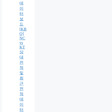
데
이
터
보
드
[KB
O]
NC
vs
KT
상
대
전
적
및
최
근
전
적
데
이
터