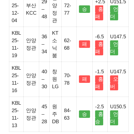
29
+2.5
U151.5
25-
부산
양
72-
–
승
홈
언
12-
KCC
정
77
48
패
더
04
관
KBL
KT
36
-6.5
U147.5
25-
안양
소
62-
–
패
홈
언
11-
정관
닉
68
34
패
더
19
붐
KBL
40
창
-1.5
U147.5
25-
안양
70-
–
원
패
홈
오
11-
정관
78
30
LG
패
버
16
KBL
45
원
-2.5
U150.5
25-
안양
84-
–
주
승
홈
언
11-
정관
63
28
DB
승
더
13