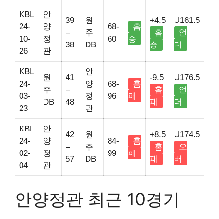
KBL
안
39
원
+4.5
U161.5
24-
양
68-
홈
–
주
홈
언
10-
정
60
승
38
DB
승
더
26
관
KBL
안
원
41
-9.5
U176.5
24-
양
68-
홈
주
–
홈
언
03-
정
96
패
DB
48
패
더
23
관
KBL
안
42
원
+8.5
U174.5
24-
양
84-
홈
–
주
홈
오
02-
정
99
패
57
DB
패
버
04
관
안양정관 최근 10경기