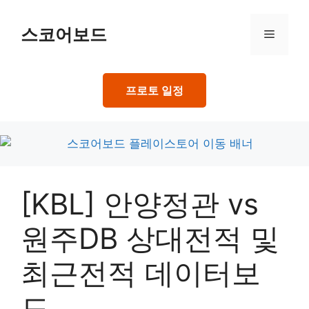
Skip
to
스코어보드
Menu
content
프로토 일정
[KBL] 안양정관 vs
원주DB 상대전적 및
최근전적 데이터보
드