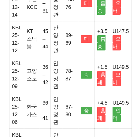
–
패
홈
오
12-
KCC
정
76
31
승
버
14
관
KBL
안
KT
45
+3.5
U147.5
25-
양
89-
소닉
–
패
홈
오
12-
정
69
붐
44
승
버
12
관
KBL
안
36
+1.5
U149.5
25-
고양
양
78-
–
승
홈
오
12-
소노
정
87
42
패
버
09
관
KBL
안
36
+4.5
U149.5
25-
한국
양
67-
–
승
홈
언
12-
가스
정
80
41
패
더
06
관
KBL
안