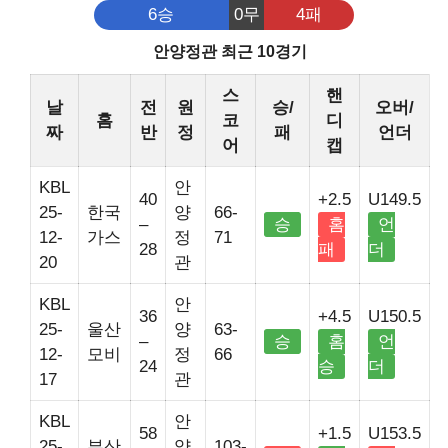
6승
0무
4패
안양정관 최근 10경기
스
핸
날
전
원
승/
오버/
홈
코
디
짜
반
정
패
언더
어
캡
KBL
안
40
+2.5
U149.5
25-
한국
양
66-
–
승
홈
언
12-
가스
정
71
28
패
더
20
관
KBL
안
36
+4.5
U150.5
25-
울산
양
63-
–
승
홈
언
12-
모비
정
66
24
승
더
17
관
KBL
안
58
+1.5
U153.5
25-
부산
양
103-