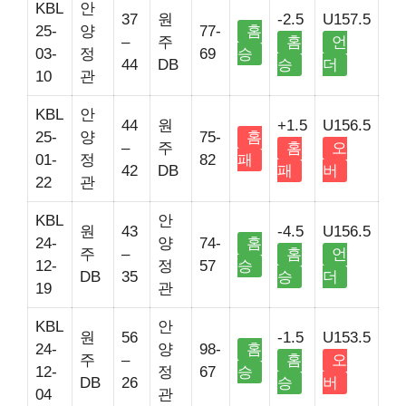
KBL
안
37
원
-2.5
U157.5
25-
양
77-
홈
–
주
홈
언
03-
정
69
승
44
DB
승
더
10
관
KBL
안
44
원
+1.5
U156.5
25-
양
75-
홈
–
주
홈
오
01-
정
82
패
42
DB
패
버
22
관
KBL
안
원
43
-4.5
U156.5
24-
양
74-
홈
주
–
홈
언
12-
정
57
승
DB
35
승
더
19
관
KBL
안
원
56
-1.5
U153.5
24-
양
98-
홈
주
–
홈
오
12-
정
67
승
DB
26
승
버
04
관