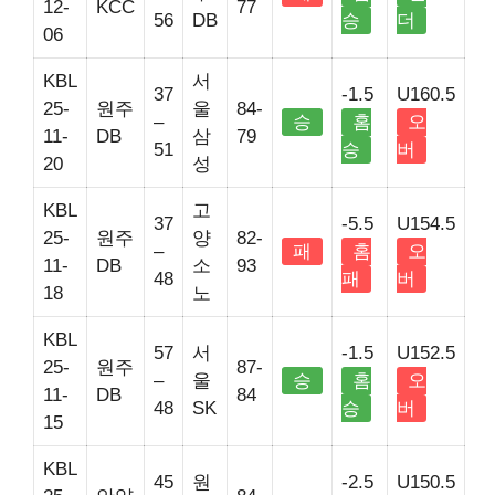
12-
KCC
77
56
DB
승
더
06
KBL
서
37
-1.5
U160.5
25-
원주
울
84-
–
승
홈
오
11-
DB
삼
79
51
승
버
20
성
KBL
고
37
-5.5
U154.5
25-
원주
양
82-
–
패
홈
오
11-
DB
소
93
48
패
버
18
노
KBL
57
서
-1.5
U152.5
25-
원주
87-
–
울
승
홈
오
11-
DB
84
48
SK
승
버
15
KBL
45
원
-2.5
U150.5