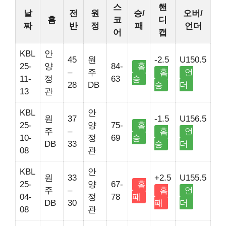
스
핸
날
전
원
승/
오버/
홈
코
디
짜
반
정
패
언더
어
캡
KBL
안
45
원
-2.5
U150.5
25-
양
84-
홈
–
주
홈
언
11-
정
63
승
28
DB
승
더
13
관
KBL
안
원
37
-1.5
U156.5
25-
양
75-
홈
주
–
홈
언
10-
정
69
승
DB
33
승
더
08
관
KBL
안
원
33
+2.5
U155.5
25-
양
67-
홈
주
–
홈
언
04-
정
78
패
DB
30
패
더
08
관