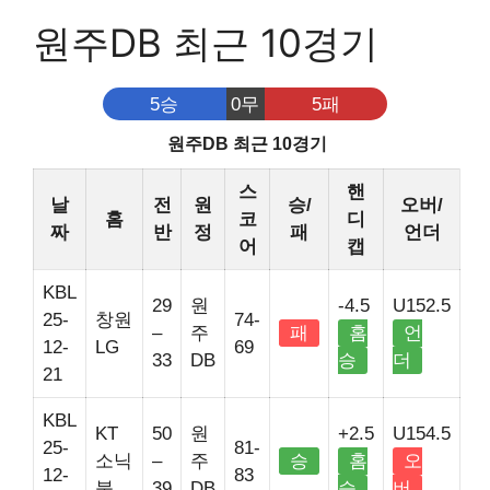
원주DB 최근 10경기
5승
0무
5패
원주DB 최근 10경기
스
핸
날
전
원
승/
오버/
홈
코
디
짜
반
정
패
언더
어
캡
KBL
29
원
-4.5
U152.5
25-
창원
74-
–
주
패
홈
언
12-
LG
69
33
DB
승
더
21
KBL
KT
50
원
+2.5
U154.5
25-
81-
소닉
–
주
승
홈
오
12-
83
붐
39
DB
승
버