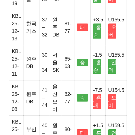
19
KBL
37
원
+3.5
U155.5
25-
한국
81-
–
주
패
홈
오
12-
가스
77
32
DB
승
버
13
KBL
30
서
-1.5
U155.5
25-
원주
65-
–
울
승
홈
언
12-
DB
63
34
SK
승
더
11
KBL
울
41
-7.5
U154.5
25-
원주
산
82-
–
승
홈
오
12-
DB
모
77
44
패
버
08
비
KBL
40
원
+1.5
U159.5
25-
부산
80-
–
주
패
홈
언