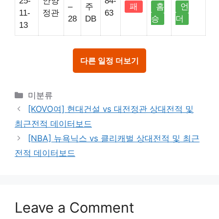
25-
안양
84-
–
주
패
홈
언
11-
정관
63
28
DB
승
더
13
다른 일정 더보기
Categories
미분류
[KOVO여] 현대건설 vs 대전정관 상대전적 및
최근전적 데이터보드
[NBA] 뉴욕닉스 vs 클리캐벌 상대전적 및 최근
전적 데이터보드
Leave a Comment