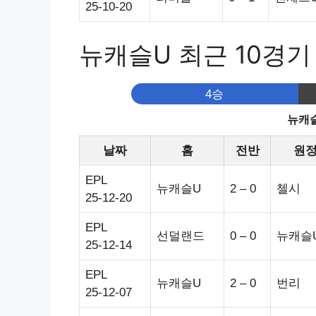
25-10-20
뉴캐슬U 최근 10경기
4승
뉴캐슬
날짜
홈
전반
원
EPL
뉴캐슬U
2 – 0
첼시
25-12-20
EPL
선덜랜드
0 – 0
뉴캐슬
25-12-14
EPL
뉴캐슬U
2 – 0
번리
25-12-07