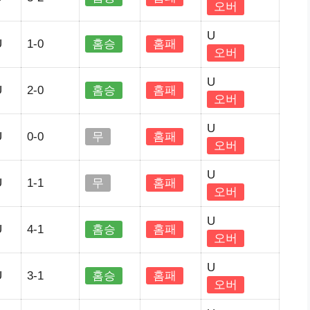
오버
U
U
1-0
홈승
홈패
오버
U
U
2-0
홈승
홈패
오버
U
U
0-0
무
홈패
오버
U
U
1-1
무
홈패
오버
U
U
4-1
홈승
홈패
오버
U
U
3-1
홈승
홈패
오버