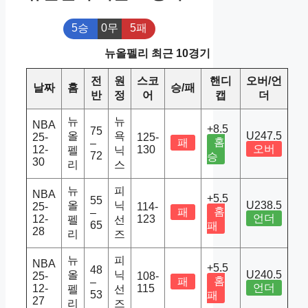
5승
0무
5패
뉴올펠리 최근 10경기
전
원
스코
핸디
오버/언
날짜
홈
승/패
반
정
어
캡
더
뉴
뉴
NBA
+8.5
75
올
욕
U247.5
25-
125-
홈
패
–
오버
12-
130
펠
닉
72
승
30
리
스
뉴
피
NBA
+5.5
55
올
닉
U238.5
25-
114-
홈
패
–
언더
12-
123
펠
선
65
패
28
리
즈
뉴
피
NBA
+5.5
48
올
닉
U240.5
25-
108-
홈
패
–
언더
12-
115
펠
선
53
패
27
리
즈