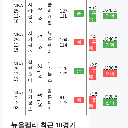
시
클
NBA
+5.5
62
카
리
U243.5
25-
127-
홈
승
–
언더
12-
111
불
캐
58
승
18
스
벌
시
뉴
NBA
-4.5
47
카
올
U246.5
25-
104-
홈
패
–
언더
12-
114
불
펠
52
패
15
스
리
샬
시
NBA
+2.5
61
럿
카
U230.5
25-
126-
홈
승
–
오버
12-
129
호
불
55
패
13
네
스
시
골
NBA
+1.5
46
카
든
U228.5
25-
91-
홈
패
–
언더
12-
123
불
워
60
패
08
스
리
뉴올펠리 최근 10경기