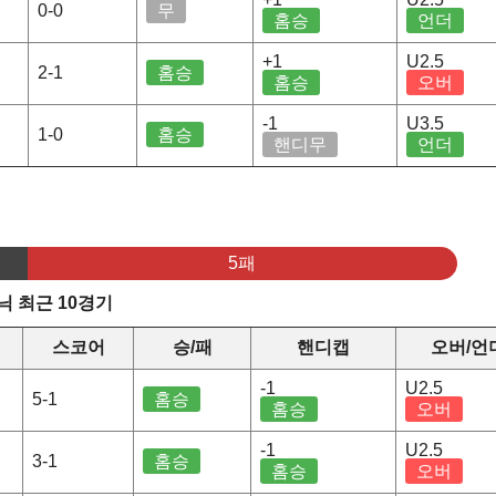
0-0
무
홈승
언더
+1
U2.5
2-1
홈승
홈승
오버
-1
U3.5
1-0
홈승
핸디무
언더
5패
 최근 10경기
스코어
승/패
핸디캡
오버/언
-1
U2.5
5-1
홈승
홈승
오버
-1
U2.5
3-1
홈승
홈승
오버