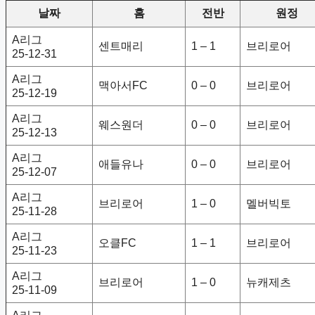
날짜
홈
전반
원정
A리그
센트매리
1 – 1
브리로어
25-12-31
A리그
맥아서FC
0 – 0
브리로어
25-12-19
A리그
웨스원더
0 – 0
브리로어
25-12-13
A리그
애들유나
0 – 0
브리로어
25-12-07
A리그
브리로어
1 – 0
멜버빅토
25-11-28
A리그
오클FC
1 – 1
브리로어
25-11-23
A리그
브리로어
1 – 0
뉴캐제츠
25-11-09