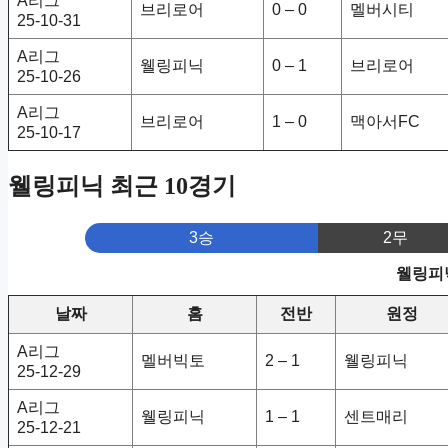
A리그
브리로어
0 – 0
멜버시티
25-10-31
A리그
웰링피닉
0 – 1
브리로어
25-10-26
A리그
브리로어
1 – 0
맥아서FC
25-10-17
웰링피닉 최근 10경기
3승
2무
웰링피닉
날짜
홈
전반
원정
A리그
멜버빅토
2 – 1
웰링피닉
25-12-29
A리그
웰링피닉
1 – 1
센트매리
25-12-21