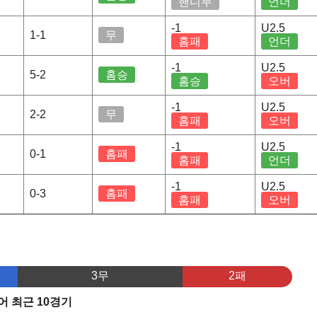
핸디무
언더
-1
U2.5
1-1
무
홈패
언더
-1
U2.5
5-2
홈승
홈승
오버
-1
U2.5
2-2
무
홈패
오버
-1
U2.5
0-1
홈패
홈패
언더
-1
U2.5
0-3
홈패
홈패
오버
3무
2패
 최근 10경기