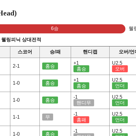
ead)
6승
웰
s 웰링피닉 상대전적
스코어
승/패
핸디캡
오버/언
+1
U2.5
2-1
홈승
홈승
오버
+1
U2.5
1-0
홈승
홈승
언더
-1
U2.5
1-0
홈승
핸디무
언더
-1
U2.5
1-1
무
홈패
언더
-1
U2.5
1-0
홈승