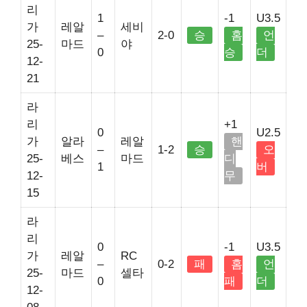
리
1
-1
U3.5
가
레알
세비
–
2-0
승
홈
언
25-
마드
야
0
승
더
12-
21
라
리
+1
0
U2.5
가
알라
레알
핸
–
1-2
승
오
25-
베스
마드
디
1
버
12-
무
15
라
리
0
-1
U3.5
가
레알
RC
–
0-2
패
홈
언
25-
마드
셀타
0
패
더
12-