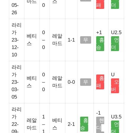
마드
스
05-
0
패
더
26
라리
가
0
+1
U2.5
베티
레알
23-
–
1-1
무
홈
언
스
마드
12-
0
승
더
10
라리
가
0
U
베티
레알
홈
23-
–
0-0
무
오
스
마드
패
03-
0
버
05
라리
-1
가
1
U3.5
레알
베티
홈
핸
22-
–
2-1
언
마드
스
승
디
09-
1
더