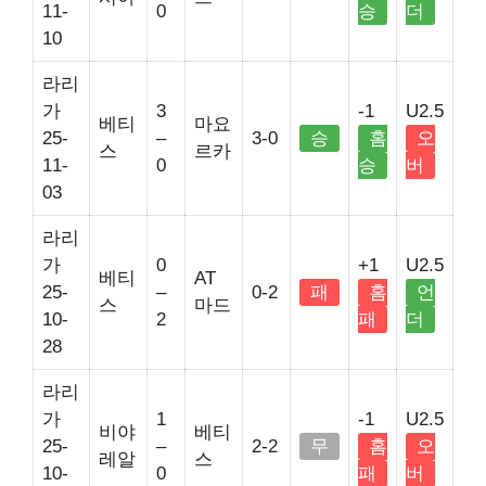
11-
0
승
더
10
라리
가
3
-1
U2.5
베티
마요
25-
–
3-0
승
홈
오
스
르카
11-
0
승
버
03
라리
가
0
+1
U2.5
베티
AT
25-
–
0-2
패
홈
언
스
마드
10-
2
패
더
28
라리
가
1
-1
U2.5
비야
베티
25-
–
2-2
무
홈
오
레알
스
10-
0
패
버