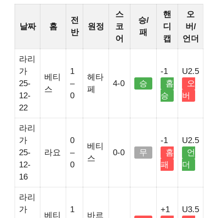
스
핸
오
전
승/
날짜
홈
원정
코
디
버/
반
패
어
캡
언더
라리
가
1
-1
U2.5
베티
헤타
25-
–
4-0
승
홈
오
스
페
12-
0
승
버
22
라리
가
0
-1
U2.5
베티
25-
라요
–
0-0
무
홈
언
스
12-
0
패
더
16
라리
가
1
+1
U3.5
베티
바르