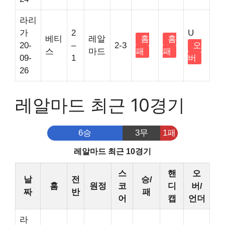
라리
가
2
U
베티
레알
홈
홈
20-
–
2-3
오
스
마드
패
패
09-
1
버
26
레알마드 최근 10경기
6승
3무
1패
레알마드 최근 10경기
스
핸
오
날
전
승/
홈
원정
코
디
버/
짜
반
패
어
캡
언더
라