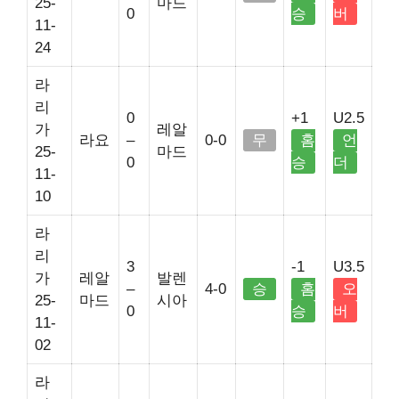
25-
마드
0
승
버
11-
24
라
리
0
+1
U2.5
가
레알
라요
–
0-0
무
홈
언
25-
마드
0
승
더
11-
10
라
리
3
-1
U3.5
가
레알
발렌
–
4-0
승
홈
오
25-
마드
시아
0
승
버
11-
02
라