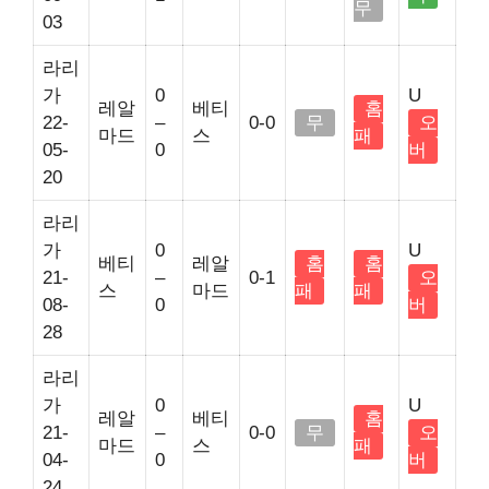
무
03
라리
가
0
U
레알
베티
홈
22-
–
0-0
무
오
마드
스
패
05-
0
버
20
라리
가
0
U
베티
레알
홈
홈
21-
–
0-1
오
스
마드
패
패
08-
0
버
28
라리
가
0
U
레알
베티
홈
21-
–
0-0
무
오
마드
스
패
04-
0
버
24