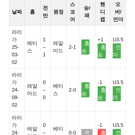
스
핸
오
전
승/
날짜
홈
원정
코
디
버/
반
패
어
캡
언더
라리
가
1
+1
U3.5
베티
레알
홈
25-
–
2-1
홈
언
스
마드
승
03-
1
승
더
02
라리
가
0
-1
U3.5
레알
베티
홈
24-
–
2-0
홈
언
마드
스
승
09-
0
승
더
02
라리
가
0
-1
U3.5
레알
베티
24-
–
0-0
무
홈
언