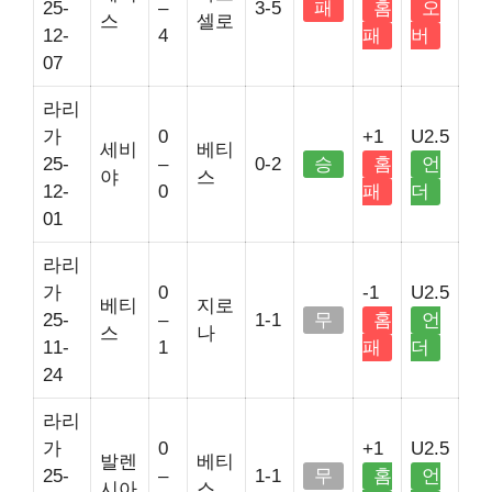
25-
–
3-5
패
홈
오
스
셀로
12-
4
패
버
07
라리
가
0
+1
U2.5
세비
베티
25-
–
0-2
승
홈
언
야
스
12-
0
패
더
01
라리
가
0
-1
U2.5
베티
지로
25-
–
1-1
무
홈
언
스
나
11-
1
패
더
24
라리
가
0
+1
U2.5
발렌
베티
25-
–
1-1
무
홈
언
시아
스