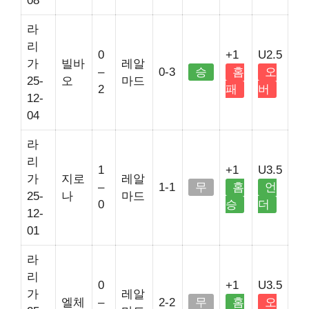
08
라
리
0
+1
U2.5
가
빌바
레알
–
0-3
승
홈
오
25-
오
마드
2
패
버
12-
04
라
리
1
+1
U3.5
가
지로
레알
–
1-1
무
홈
언
25-
나
마드
0
승
더
12-
01
라
리
0
+1
U3.5
가
레알
엘체
–
2-2
무
홈
오