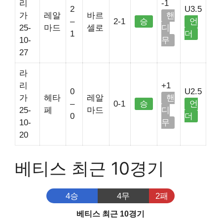
리
-1
2
U3.5
가
레알
바르
핸
–
2-1
승
언
25-
마드
셀로
디
1
더
10-
무
27
라
리
+1
0
U2.5
가
헤타
레알
핸
–
0-1
승
언
25-
페
마드
디
0
더
10-
무
20
베티스 최근 10경기
4승
4무
2패
베티스 최근 10경기