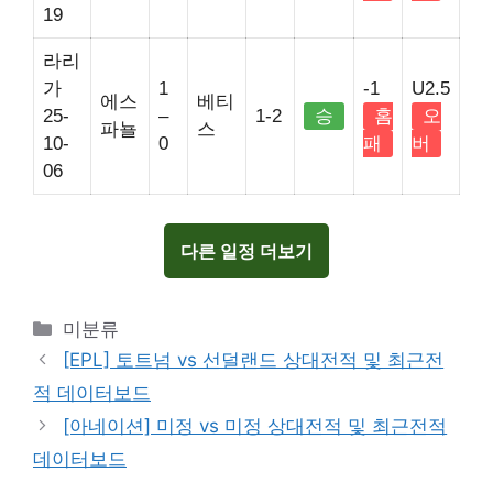
19
라리
가
1
-1
U2.5
에스
베티
25-
–
1-2
승
홈
오
파뇰
스
10-
0
패
버
06
다른 일정 더보기
Categories
미분류
[EPL] 토트넘 vs 선덜랜드 상대전적 및 최근전
적 데이터보드
[아네이션] 미정 vs 미정 상대전적 및 최근전적
데이터보드