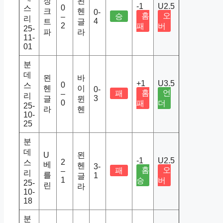
장
묀
-1
U2.5
0
스
크
헨
0-
홈
오
승
–
리
4
트
글
2
패
버
25-
파
라
11-
01
분
데
묀
바
+1
U3.5
0
스
헨
이
0-
홈
언
패
–
리
3
글
뮌
0
패
더
25-
라
헨
10-
25
분
데
U
묀
-1
U2.5
2
스
베
헨
3-
홈
오
패
–
리
를
1
글
1
승
버
25-
린
라
10-
18
분