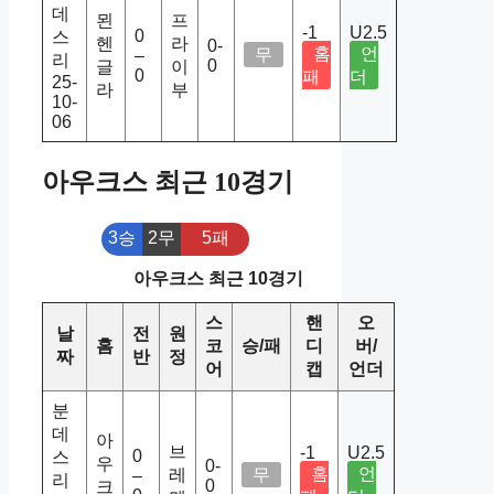
데
묀
프
-1
U2.5
0
스
헨
라
0-
홈
언
무
–
리
0
글
이
0
패
더
25-
라
부
10-
06
아우크스 최근 10경기
3승
2무
5패
아우크스 최근 10경기
스
핸
오
날
전
원
홈
코
승/패
디
버/
짜
반
정
어
캡
언더
분
데
아
브
-1
U2.5
0
스
우
0-
홈
언
레
무
–
리
0
크