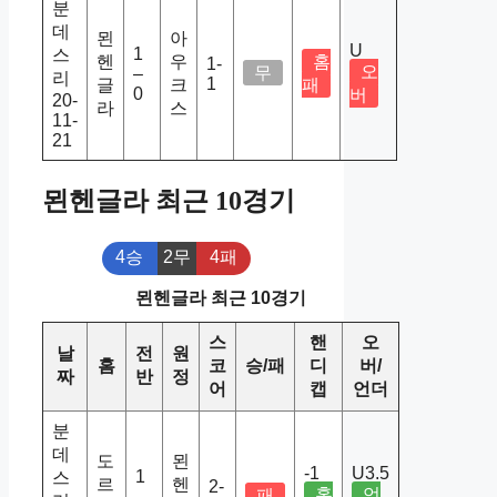
분
데
묀
아
U
1
스
헨
우
홈
1-
오
무
–
리
1
글
크
패
0
버
20-
라
스
11-
21
묀헨글라 최근 10경기
4승
2무
4패
묀헨글라 최근 10경기
스
핸
오
날
전
원
홈
코
승/패
디
버/
짜
반
정
어
캡
언더
분
데
도
묀
-1
U3.5
1
스
르
헨
2-
홈
언
패
–