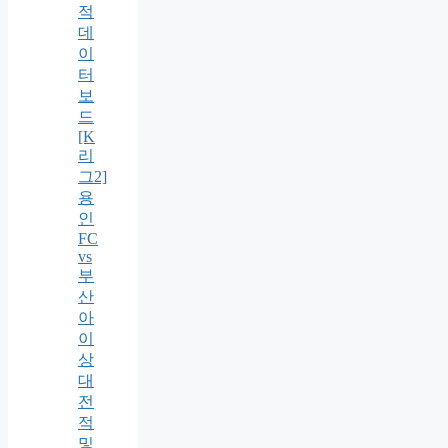
적
데
이
터
보
드
[K
리
그2]
용
인
FC
vs
부
산
아
이
상
대
전
적
및