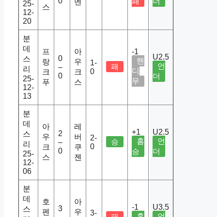
0
패
더
멘
25-
스
12-
20
분
데
프
아
-1
U2.5
0
스
핸
랑
우
1-
언
패
–
리
디
0
크
크
0
더
25-
무
푸
스
12-
13
분
데
아
레
+1
U2.5
2
스
우
버
2-
홈
언
승
–
리
0
크
쿠
0
승
더
25-
스
젠
12-
06
분
데
호
아
-1
U3.5
3
스
펜
우
3-
홈
언
패