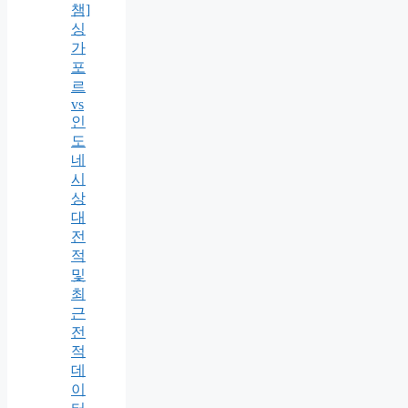
챔]
싱
가
포
르
vs
인
도
네
시
상
대
전
적
및
최
근
전
적
데
이