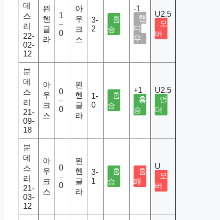
데
묀
아
-1
U2.5
1
스
핸
헨
우
홈
3-
오
–
리
디
2
글
크
승
0
버
22-
무
라
스
02-
12
분
데
아
묀
+1
U2.5
0
스
우
헨
홈
1-
홈
언
–
리
0
크
글
승
0
승
더
21-
스
라
09-
18
분
데
아
묀
U
0
스
우
헨
홈
홈
3-
오
–
리
1
크
글
승
패
0
버
21-
스
라
03-
12