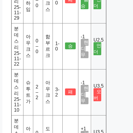
–
리
0
하
크
0
승
더
25-
임
스
11-
29
분
데
아
함
-1
U2.5
0
스
핸
우
부
1-
언
승
–
리
디
0
크
르
0
더
25-
무
스
크
11-
22
분
데
슈
아
-1
U3.5
2
스
핸
투
우
3-
오
패
–
리
디
2
트
크
2
버
25-
무
가
스
11-
10
분
데
아
도
+1
U3.5
0