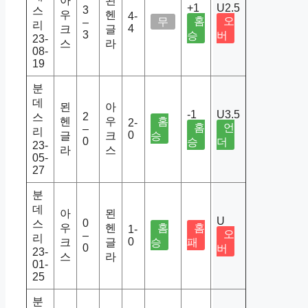
아
묀
+1
U2.5
3
스
우
헨
4-
홈
오
무
–
리
4
크
글
3
승
버
23-
스
라
08-
19
분
데
묀
아
-1
U3.5
2
스
헨
우
홈
2-
홈
언
–
리
0
글
크
승
0
승
더
23-
라
스
05-
27
분
데
아
묀
U
0
스
우
헨
홈
홈
1-
오
–
리
0
크
글
승
패
0
버
23-
스
라
01-
25
분