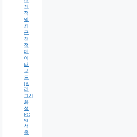
대
전
적
및
최
근
전
적
데
이
터
보
드
[K
리
그2]
화
성
FC
vs
서
울