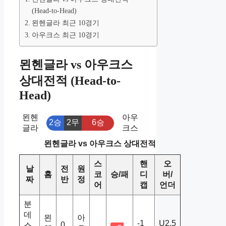
(Head-to-Head)
묀헨글라 최근 10경기
아우크스 최근 10경기
묀헨글라 vs 아우크스
상대전적 (Head-to-
Head)
묀헨
아우
2승
2무
6승
글라
크스
묀헨글라 vs 아우크스 상대전적
스
핸
오
날
전
원
홈
코
승/패
디
버/
짜
반
정
어
캡
언더
분
데
묀
아
-1
U2.5
0
스