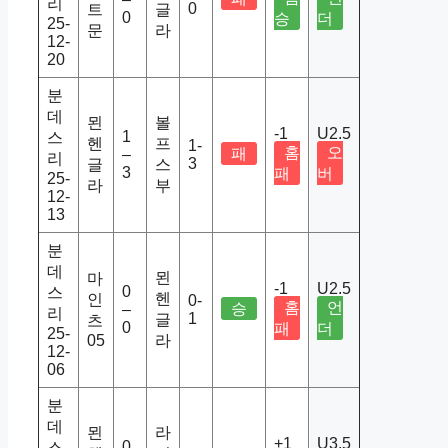
리
0
트
글
0
승
더
25-
문
라
12-
20
분
데
묀
볼
-1
U2.5
1
스
헨
프
1-
홈
오
패
–
리
3
글
스
3
패
버
25-
라
부
12-
13
분
데
묀
마
-1
U2.5
0
스
헨
인
0-
홈
언
승
–
리
1
글
츠
0
패
더
25-
05
라
12-
06
분
데
묀
라
+1
U3.5
0
스