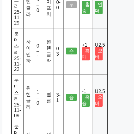
헨
이
0-
홈
언
무
–
리
0
글
프
0
승
더
25-
라
치
11-
29
분
데
하
묀
+1
U2.5
0
스
이
헨
0-
홈
오
승
–
리
3
덴
글
1
패
버
25-
하
라
11-
22
분
데
묀
-1
U2.5
1
스
헨
쾰
3-
홈
오
승
–
리
1
글
른
0
승
버
25-
라
11-
09
분
데