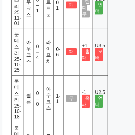
스
핸
우
르
0-
언
패
–
리
디
1
크
트
1
더
25-
무
스
문
11-
01
분
데
아
라
+1
U3.5
0
스
우
이
0-
홈
오
패
–
리
6
크
프
4
패
버
25-
스
치
10-
25
분
데
아
-1
U2.5
0
스
쾰
우
1-
홈
언
무
–
리
1
른
크
0
패
더
25-
스
10-
18
분
데