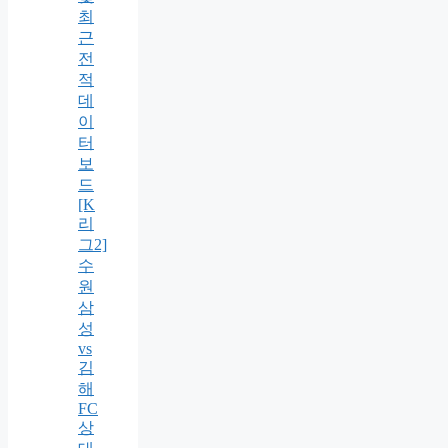
최
근
전
적
데
이
터
보
드
[K
리
그2]
수
원
삼
성
vs
김
해
FC
상