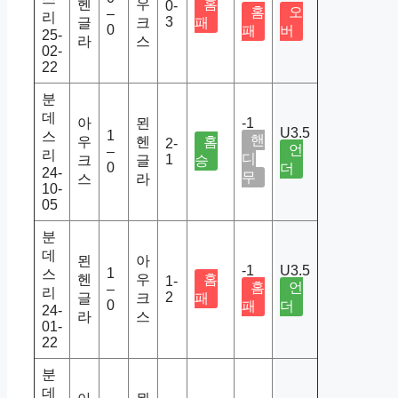
헨
우
홈
0-
홈
오
–
리
3
글
크
패
0
패
버
25-
라
스
02-
22
분
데
아
묀
-1
U3.5
1
스
핸
우
헨
홈
2-
언
–
리
디
1
크
글
승
0
더
24-
무
스
라
10-
05
분
데
묀
아
-1
U3.5
1
스
헨
우
홈
1-
홈
언
–
리
2
글
크
패
0
패
더
24-
라
스
01-
22
분
데