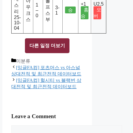
아
볼
+1
U2.5
1
스
우
프
3-
홈
오
승
–
리
1
크
스
0
승
버
25-
스
부
10-
04
다른 일정 더보기
Categories
미분류
[잉글FA컵] 포츠머스 vs 아스널
상대전적 및 최근전적 데이터보드
[잉글FA컵] 헐시티 vs 블랙번 상
대전적 및 최근전적 데이터보드
Leave a Comment
Comment