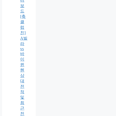
터
보
드
[축
클
럽
친]
A빌
라
vs
바
이
뮌
헨
상
대
전
적
및
최
근
전