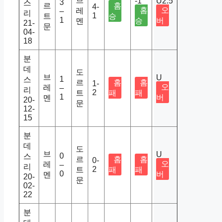
브
-1
U2.5
3
스
르
홈
4-
홈
오
레
–
리
1
트
승
1
승
버
멘
21-
문
04-
18
분
데
도
브
U
1
스
르
홈
홈
1-
오
레
–
리
2
트
패
패
1
버
멘
20-
문
12-
15
분
데
도
브
U
0
스
르
홈
홈
0-
오
레
–
리
2
트
패
패
0
버
멘
20-
문
02-
22
분