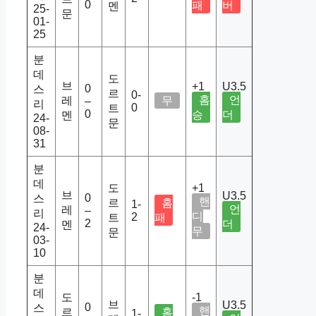
0
패
버
멘
25-
문
01-
25
분
데
도
브
+1
U3.5
0
스
르
0-
홈
언
레
무
–
리
0
트
0
승
더
멘
24-
문
08-
31
분
데
도
+1
브
U3.5
0
스
핸
르
홈
1-
언
레
–
리
디
2
트
패
2
더
멘
24-
무
문
03-
10
분
데
도
-1
브
U3.5
0
스
핸
르
홈
1-