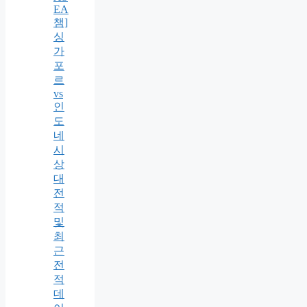
EA
챔]
싱
가
포
르
vs
인
도
네
시
상
대
전
적
및
최
근
전
적
데