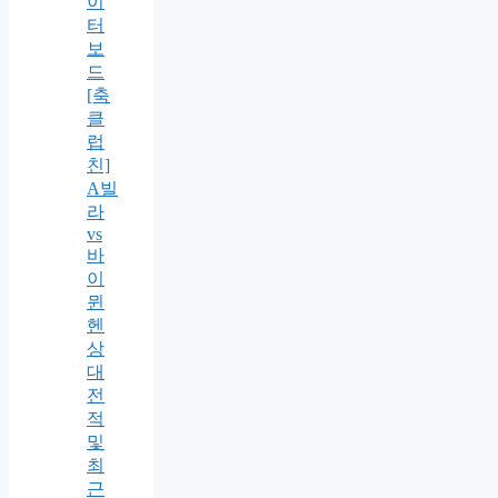
이
터
보
드
[축
클
럽
친]
A빌
라
vs
바
이
뮌
헨
상
대
전
적
및
최
근