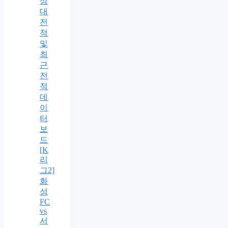
상
대
전
적
및
최
근
전
적
데
이
터
보
드
[K
리
그2]
화
성
FC
vs
서