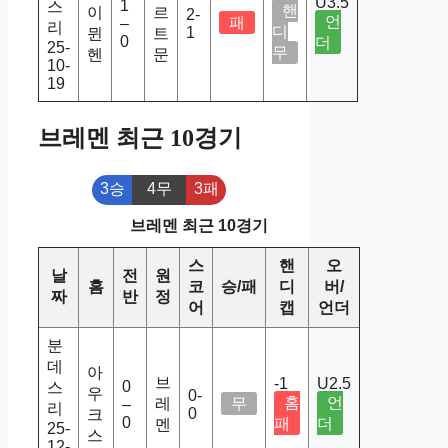
U3.5
1
스
핸
이
르
2-
언
패
–
리
디
1
뮌
트
0
더
25-
무
헨
문
10-
19
브레멘 최근 10경기
3승
4무
3패
브레멘 최근 10경기
스
핸
오
날
전
원
홈
코
승/패
디
버/
짜
반
정
어
캡
언더
분
데
아
브
-1
U2.5
0
스
우
0-
홈
언
레
무
–
리
0
크
0
패
더
멘
25-
스
12-