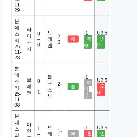
11-
29
분
데
라
브
-1
U3.5
0
스
이
2-
홈
언
레
패
–
리
0
프
0
승
더
멘
25-
치
11-
23
분
데
볼
-1
브
U2.5
0
스
핸
프
2-
오
레
승
–
리
디
1
스
1
버
멘
25-
무
부
11-
08
분
데
마
브
-1
U3.5
1
스
인
1-
홈
언
레
무
–
리
1