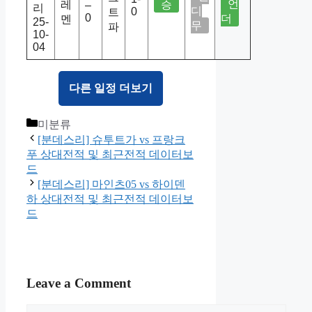
언
레
승
–
리
디
0
트
0
더
멘
25-
무
파
10-
04
다른 일정 더보기
Categories
미분류
[분데스리] 슈투트가 vs 프랑크
푸 상대전적 및 최근전적 데이터보
드
[분데스리] 마인츠05 vs 하이덴
하 상대전적 및 최근전적 데이터보
드
Leave a Comment
Comment