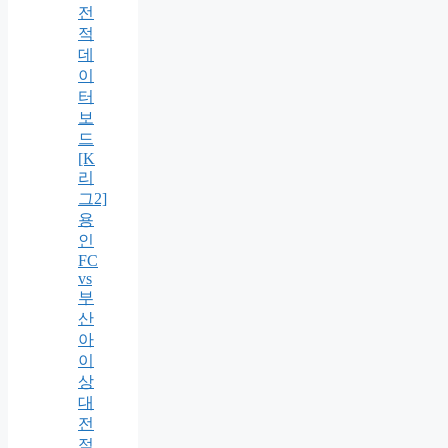
전
적
데
이
터
보
드
[K
리
그2]
용
인
FC
vs
부
산
아
이
상
대
전
적