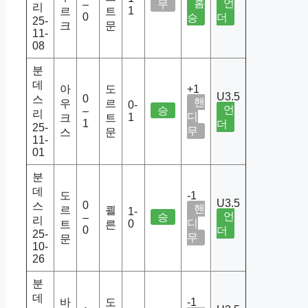
홈
언
무
–
리
1
르
트
0
승
더
25-
크
문
11-
08
분
데
아
도
+1
U3.5
0
스
핸
우
르
0-
언
승
–
리
디
1
크
트
1
더
25-
무
스
문
11-
01
분
데
도
-1
U3.5
0
스
핸
르
쾰
1-
언
승
–
리
디
0
트
른
0
더
25-
무
문
10-
26
분
데
바
도
-1