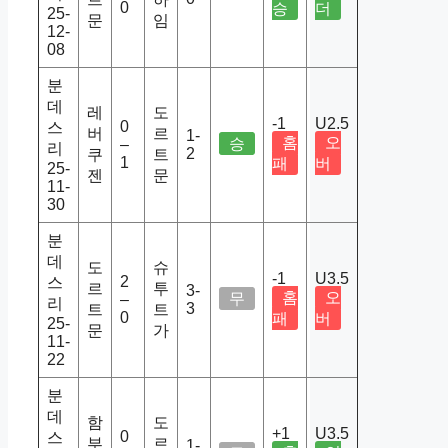
0
승
더
25-
문
임
12-
08
분
데
레
도
-1
U2.5
0
스
버
르
1-
홈
오
승
–
리
2
쿠
트
1
패
버
25-
젠
문
11-
30
분
데
도
슈
-1
U3.5
2
스
르
투
3-
홈
오
무
–
리
3
트
트
0
패
버
25-
문
가
11-
22
분
데
함
도
+1
U3.5
0
스
부
르
1-