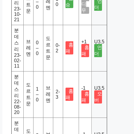
언
레
–
리
디
0
트
승
0
더
멘
23-
무
문
10-
21
분
데
도
브
+1
U3.5
0
스
르
홈
0-
홈
언
레
–
리
2
트
패
0
패
더
멘
23-
문
02-
11
분
데
도
브
-1
U3.5
1
스
르
홈
2-
홈
오
레
–
리
3
트
패
0
패
버
멘
22-
문
08-
20
분
데
도