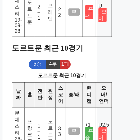
데
도
브
U
2
스
르
홈
2-
오
레
무
–
리
2
트
패
1
버
멘
19-
문
09-
28
도르트문 최근 10경기
5승
4무
1패
도르트문 최근 10경기
스
핸
오
날
전
원
홈
코
승/패
디
버/
짜
반
정
어
캡
언더
분
데
프
도
+1
U2.5
1
스
랑
르
3-
홈
오
무
–
리
3
크
트
1
승
버
26-