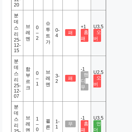
20
분
데
슈
브
+1
U3.5
0
스
투
0-
홈
오
레
패
–
리
4
트
2
패
버
멘
25-
가
12-
15
분
데
함
-1
브
U2.5
0
스
핸
부
3-
오
레
패
–
리
디
2
르
1
버
멘
25-
무
크
12-
07
분
데
브
-1
U3.5
1
스
쾰
1-
홈
언
레
무
–
리
1
른
0
패
더
멘
25-