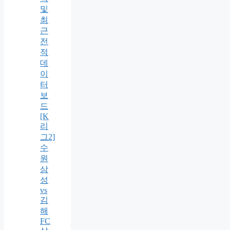
및
최
근
전
적
데
이
터
보
드
[K
리
그2]
수
원
삼
성
vs
김
해
FC