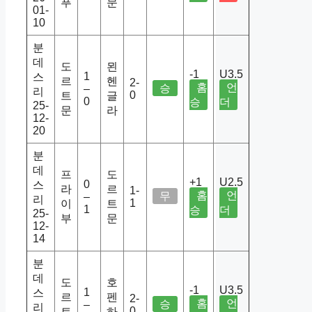
푸
문
01-
10
분
데
도
묀
-1
U3.5
1
스
르
헨
2-
홈
언
승
–
리
0
트
글
0
승
더
25-
문
라
12-
20
분
데
프
도
+1
U2.5
0
스
라
르
1-
홈
언
무
–
리
1
이
트
1
승
더
25-
부
문
12-
14
분
데
도
호
-1
U3.5
1
스
르
펜
2-
홈
언
승
–
리
0
트
하