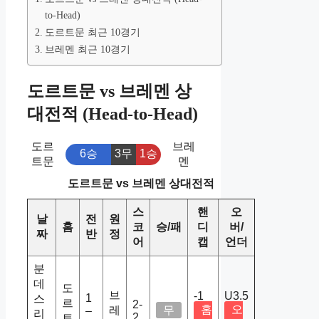
to-Head)
도르트문 최근 10경기
브레멘 최근 10경기
도르트문 vs 브레멘 상
대전적 (Head-to-Head)
도르
브레
6승
3무
1승
트문
멘
도르트문 vs 브레멘 상대전적
스
핸
오
날
전
원
홈
코
승/패
디
버/
짜
반
정
어
캡
언더
분
데
도
브
-1
U3.5
1
스
르
2-
홈
오
레
무
–
리
2
트