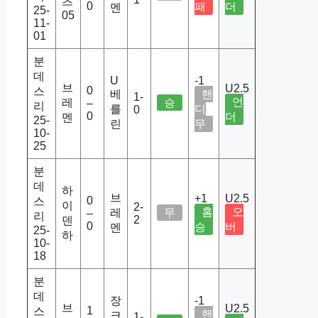
츠
0
패
더
멘
25-
05
11-
01
분
데
U
-1
브
U2.5
0
스
베
핸
1-
언
레
승
–
리
를
디
0
0
더
멘
25-
린
무
10-
25
분
데
하
브
+1
U2.5
0
스
이
2-
홈
오
레
무
–
리
2
덴
0
승
버
멘
25-
하
10-
18
분
데
장
-1
브
U2.5
1
스
핸
크
1-