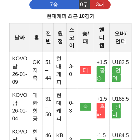
7승
0무
3패
현대캐피 최근 10경기
스
핸
전
원
승/
오버/
날짜
홈
코
디
반
정
패
언더
어
캡
KOVO
현
OK
51
+1.5
U182.5
남
대
3-
저
–
패
홈
언
26-01-
캐
0
축
44
승
더
09
피
KOVO
대
현
31
+1.5
U185.5
남
한
대
0-
–
승
홈
언
26-01-
항
캐
3
50
패
더
04
공
피
KOVO
현
46
KB
-1.5
U184.5
남
대
3-