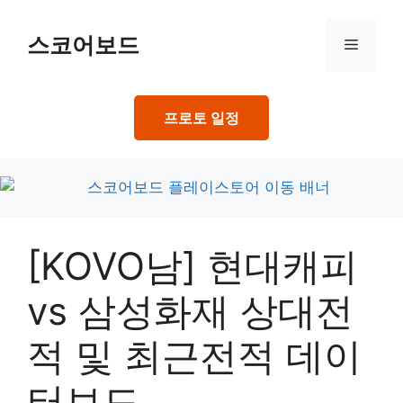
Skip
to
스코어보드
Menu
content
프로토 일정
[KOVO남] 현대캐피
vs 삼성화재 상대전
적 및 최근전적 데이
터보드