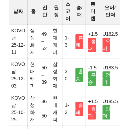
스
핸
전
원
승/
오버/
날짜
홈
코
디
반
정
패
언더
어
캡
KOVO
삼
현
49
+1.5
U182.5
남
성
대
1-
홈
–
홈
오
25-12-
화
캐
3
패
52
패
버
11
재
피
KOVO
현
삼
50
-1.5
U183.5
남
대
성
3-
홈
–
홈
언
25-12-
캐
화
0
승
39
승
더
03
피
재
KOVO
삼
현
36
+1.5
U185.5
남
성
대
1-
홈
–
홈
언
25-10-
화
캐
3
패
50
패
더
25
재
피