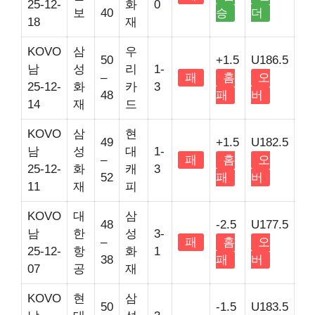
25-12-
화
0
보
40
승
더
18
재
KOVO
삼
우
50
+1.5
U186.5
남
성
리
1-
–
패
홈
오
25-12-
화
카
3
48
패
버
14
재
드
KOVO
삼
현
49
+1.5
U182.5
남
성
대
1-
–
패
홈
오
25-12-
화
캐
3
52
패
버
11
재
피
KOVO
대
삼
48
-2.5
U177.5
남
한
성
3-
–
패
홈
오
25-12-
항
화
1
38
패
버
07
공
재
KOVO
현
삼
50
-1.5
U183.5