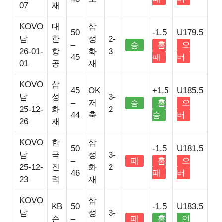
07
재
KOVO
대
삼
50
-1.5
U179.5
남
한
성
2-
–
승
홈
오
26-01-
항
화
3
45
패
버
01
공
재
KOVO
삼
45
OK
+1.5
U185.5
남
성
3-
–
저
승
홈
오
25-12-
화
2
44
축
승
버
26
재
KOVO
한
삼
50
-1.5
U181.5
남
국
성
3-
–
패
홈
오
25-12-
전
화
2
46
패
버
23
력
재
KOVO
삼
KB
50
-1.5
U183.5
남
성
3-
손
–
패
홈
언