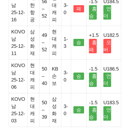
56
-1.5
U184.5
남
한
대
3-
–
패
홈
언
25-12-
항
캐
0
52
승
더
16
공
피
KOVO
삼
현
49
+1.5
U182.5
남
성
대
1-
–
승
홈
오
25-12-
화
캐
3
52
패
버
11
재
피
KOVO
현
50
KB
-1.5
U186.5
남
대
3-
–
손
승
홈
언
25-12-
캐
0
40
보
승
더
06
피
KOVO
현
삼
50
-1.5
U183.5
남
대
성
3-
–
승
홈
언
25-12-
캐
화
0
39
승
더
03
피
재