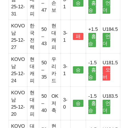
–
손
승
홈
언
25-12-
캐
1
47
보
승
더
31
피
KOVO
한
현
50
+1.5
U184.5
남
국
대
3-
–
패
홈
언
25-12-
전
캐
1
43
승
더
27
력
피
KOVO
현
우
50
-1.5
U181.5
남
대
리
3-
–
승
홈
오
25-12-
캐
카
1
35
승
버
24
피
드
KOVO
현
50
OK
-1.5
U183.5
남
대
3-
–
저
승
홈
언
25-12-
캐
0
40
축
승
더
20
피
KOVO
대
현