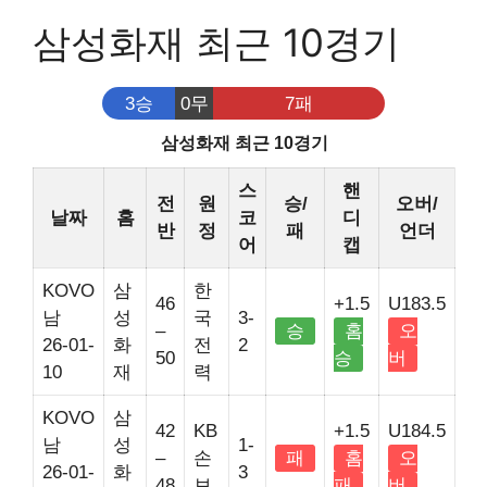
삼성화재 최근 10경기
3승
0무
7패
삼성화재 최근 10경기
스
핸
전
원
승/
오버/
날짜
홈
코
디
반
정
패
언더
어
캡
KOVO
삼
한
46
+1.5
U183.5
남
성
국
3-
–
승
홈
오
26-01-
화
전
2
50
승
버
10
재
력
KOVO
삼
42
KB
+1.5
U184.5
남
성
1-
–
손
패
홈
오
26-01-
화
3
48
보
패
버