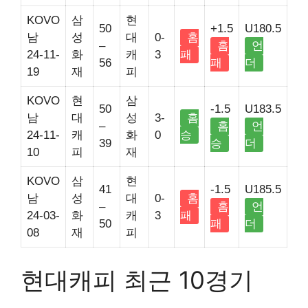
KOVO
삼
현
50
+1.5
U180.5
남
성
대
0-
홈
–
홈
언
24-11-
화
캐
3
패
56
패
더
19
재
피
KOVO
현
삼
50
-1.5
U183.5
남
대
성
3-
홈
–
홈
언
24-11-
캐
화
0
승
39
승
더
10
피
재
KOVO
삼
현
41
-1.5
U185.5
남
성
대
0-
홈
–
홈
언
24-03-
화
캐
3
패
50
패
더
08
재
피
현대캐피 최근 10경기