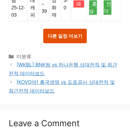
남
대
성
3-
–
패
홈
언
25-12-
캐
화
0
39
승
더
03
피
재
다른 일정 더보기
Categories
미분류
[WKBL] BNK썸 vs 하나은행 상대전적 및 최근
전적 데이터보드
[KOVO여] 흥국생명 vs 도로공사 상대전적 및
최근전적 데이터보드
Leave a Comment