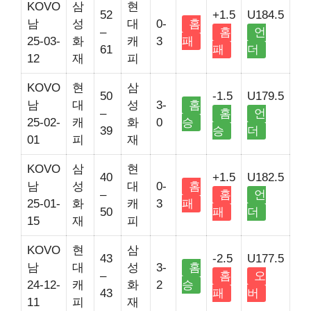
KOVO
삼
현
52
+1.5
U184.5
남
성
대
0-
홈
–
홈
언
25-03-
화
캐
3
패
61
패
더
12
재
피
KOVO
현
삼
50
-1.5
U179.5
남
대
성
3-
홈
–
홈
언
25-02-
캐
화
0
승
39
승
더
01
피
재
KOVO
삼
현
40
+1.5
U182.5
남
성
대
0-
홈
–
홈
언
25-01-
화
캐
3
패
50
패
더
15
재
피
KOVO
현
삼
43
-2.5
U177.5
남
대
성
3-
홈
–
홈
오
24-12-
캐
화
2
승
43
패
버
11
피
재