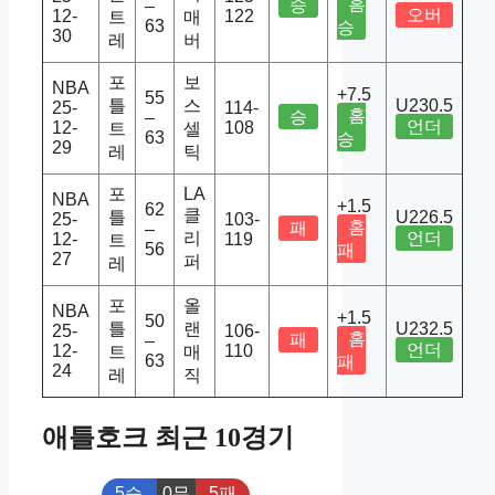
홈
승
–
오버
12-
122
트
매
63
승
30
레
버
포
보
NBA
+7.5
55
틀
스
U230.5
25-
114-
홈
승
–
언더
12-
108
트
셀
63
승
29
레
틱
포
LA
NBA
+1.5
62
클
틀
U226.5
25-
103-
홈
패
–
리
언더
12-
119
트
56
패
27
퍼
레
포
올
NBA
+1.5
50
틀
랜
U232.5
25-
106-
홈
패
–
언더
12-
110
트
매
63
패
24
레
직
애틀호크 최근 10경기
5승
0무
5패