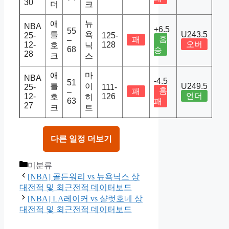
30
더
크
애
뉴
NBA
+6.5
55
틀
욕
U243.5
25-
125-
홈
패
–
오버
12-
128
호
닉
68
승
28
크
스
애
마
NBA
-4.5
51
틀
이
U249.5
25-
111-
홈
패
–
언더
12-
126
호
히
63
패
27
크
트
다른 일정 더보기
Categories
미분류
[NBA] 골든워리 vs 뉴욕닉스 상
대전적 및 최근전적 데이터보드
[NBA] LA레이커 vs 샬럿호네 상
대전적 및 최근전적 데이터보드