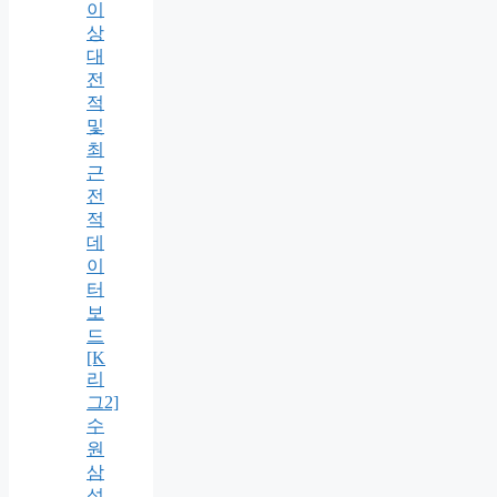
이
상
대
전
적
및
최
근
전
적
데
이
터
보
드
[K
리
그2]
수
원
삼
성