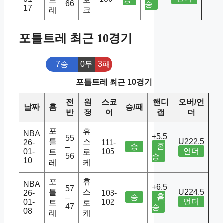
66
승
17
레
크
포틀트레 최근 10경기
7승
0무
3패
포틀트레 최근 10경기
전
원
스코
핸디
오버/언
날짜
홈
승/패
반
정
어
캡
더
포
휴
NBA
+5.5
55
틀
스
U222.5
26-
111-
홈
승
–
언더
01-
105
트
로
56
승
10
레
케
포
휴
NBA
+6.5
57
틀
스
U224.5
26-
103-
홈
승
–
언더
01-
102
트
로
47
승
08
레
케