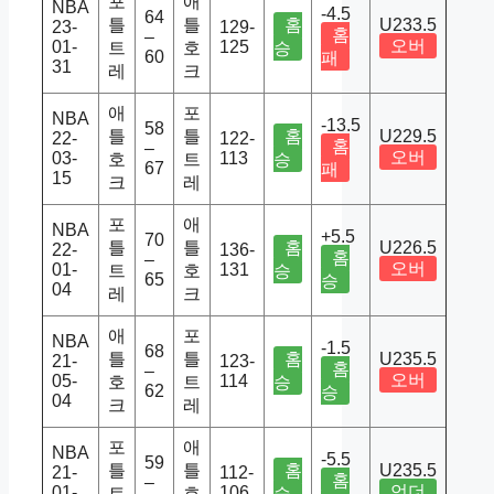
포
애
NBA
-4.5
64
틀
틀
홈
U233.5
23-
129-
홈
–
오버
01-
125
트
호
승
60
패
31
레
크
애
포
NBA
-13.5
58
틀
틀
홈
U229.5
22-
122-
홈
–
오버
03-
113
호
트
승
67
패
15
크
레
포
애
NBA
+5.5
70
틀
틀
홈
U226.5
22-
136-
홈
–
오버
01-
131
트
호
승
65
승
04
레
크
애
포
NBA
-1.5
68
틀
틀
홈
U235.5
21-
123-
홈
–
오버
05-
114
호
트
승
62
승
04
크
레
포
애
NBA
-5.5
59
틀
틀
홈
U235.5
21-
112-
홈
–
언더
01-
106
트
호
승