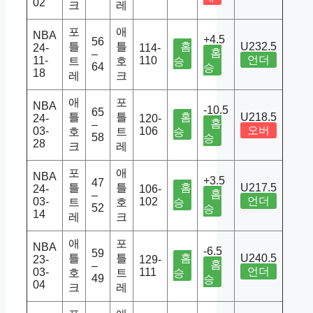
02
크
레
포
애
NBA
+4.5
56
틀
틀
홈
U232.5
24-
114-
홈
–
언더
11-
110
트
호
승
64
승
18
레
크
애
포
NBA
-10.5
65
틀
틀
홈
U218.5
24-
120-
홈
–
오버
03-
106
호
트
승
58
승
28
크
레
포
애
NBA
+3.5
47
틀
틀
홈
U217.5
24-
106-
홈
–
언더
03-
102
트
호
승
52
승
14
레
크
애
포
NBA
-6.5
59
틀
틀
홈
U240.5
23-
129-
홈
–
언더
03-
111
호
트
승
49
승
04
크
레