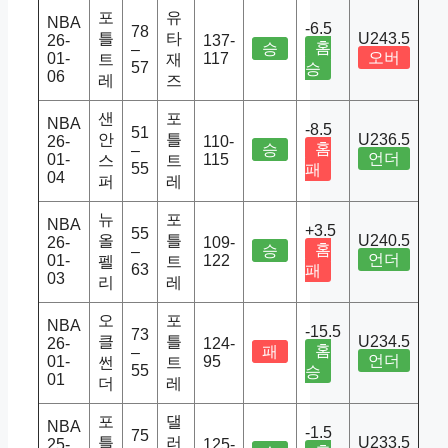
포
유
NBA
-6.5
78
틀
타
U243.5
26-
137-
홈
승
–
오버
01-
117
트
재
57
승
06
레
즈
샌
포
NBA
-8.5
51
안
틀
U236.5
26-
110-
홈
승
–
언더
01-
115
스
트
55
패
04
퍼
레
뉴
포
NBA
+3.5
55
올
틀
U240.5
26-
109-
홈
승
–
언더
01-
122
펠
트
63
패
03
리
레
오
포
NBA
-15.5
73
클
틀
U234.5
26-
124-
홈
패
–
언더
01-
95
썬
트
55
승
01
더
레
포
댈
NBA
-1.5
75
틀
러
U233.5
25-
125-