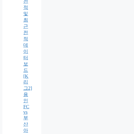
전
적
및
최
근
전
적
데
이
터
보
드
[K
리
그2]
용
인
FC
vs
부
산
아