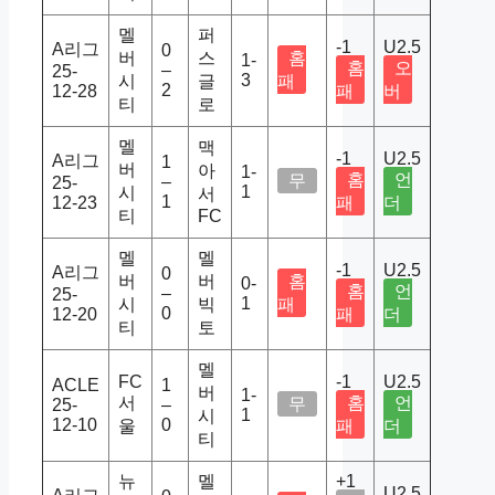
멜
퍼
-1
U2.5
A리그
0
버
스
홈
1-
홈
오
–
25-
3
시
글
패
2
12-28
패
버
티
로
멜
맥
-1
U2.5
A리그
1
버
아
1-
홈
언
무
–
25-
1
시
서
1
12-23
패
더
티
FC
멜
멜
-1
U2.5
A리그
0
버
버
홈
0-
홈
언
–
25-
1
시
빅
패
0
12-20
패
더
티
토
멜
FC
-1
U2.5
ACLE
1
버
1-
서
홈
언
무
25-
–
1
시
12-10
0
울
패
더
티
뉴
멜
+1
U2.5