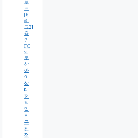
보
드
[K
리
그2]
용
인
FC
vs
부
산
아
이
상
대
전
적
및
최
근
전
적