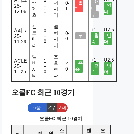
A리그
0
핸
캐
버
홈
0-
언
–
25-
디
1
제
시
패
1
12-06
더
무
츠
티
센
멜
+1
U2.5
A리그
0
트
버
0-
홈
언
무
–
25-
0
매
시
0
11-29
승
더
리
티
멜
조
+1
U2.5
ACLE
1
버
호
홈
2-
홈
언
25-
–
0
시
르
승
11-25
0
승
더
티
다
오클FC 최근 10경기
6승
2무
2패
오클FC 최근 10경기
스
핸
오
날
전
원