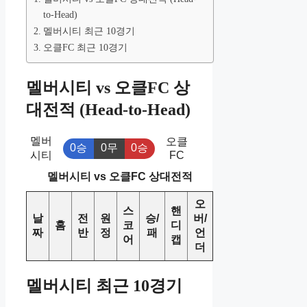
to-Head)
멜버시티 최근 10경기
오클FC 최근 10경기
멜버시티 vs 오클FC 상
대전적 (Head-to-Head)
멜버
오클
0승
0무
0승
시티
FC
멜버시티 vs 오클FC 상대전적
오
스
핸
날
전
원
승/
버/
홈
코
디
짜
반
정
패
언
어
캡
더
멜버시티 최근 10경기