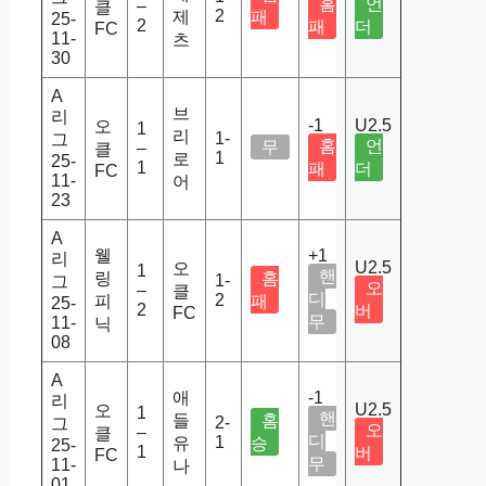
홈
언
–
클
2
제
패
25-
2
패
더
FC
11-
츠
30
A
브
리
-1
U2.5
오
1
리
1-
그
홈
언
무
–
클
1
로
25-
1
패
더
FC
11-
어
23
A
웰
+1
리
U2.5
오
1
핸
링
홈
1-
그
오
–
클
디
2
피
패
25-
2
버
FC
무
11-
닉
08
A
애
-1
리
U2.5
오
1
핸
들
홈
2-
그
오
–
클
디
1
유
승
25-
1
버
FC
무
11-
나
01