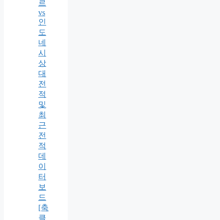
르
vs
인
도
네
시
상
대
전
적
및
최
근
전
적
데
이
터
보
드
[축
클