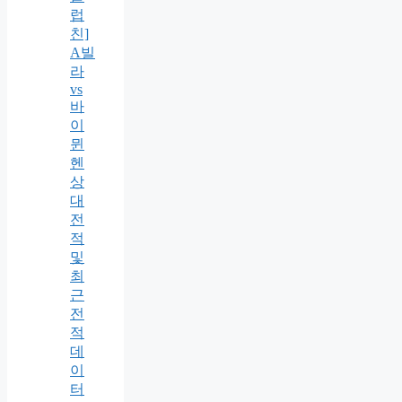
럽
친]
A빌
라
vs
바
이
뮌
헨
상
대
전
적
및
최
근
전
적
데
이
터