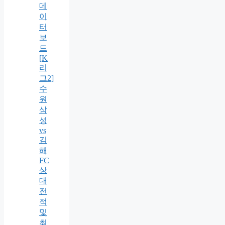
데
이
터
보
드
[K
리
그2]
수
원
삼
성
vs
김
해
FC
상
대
전
적
및
최