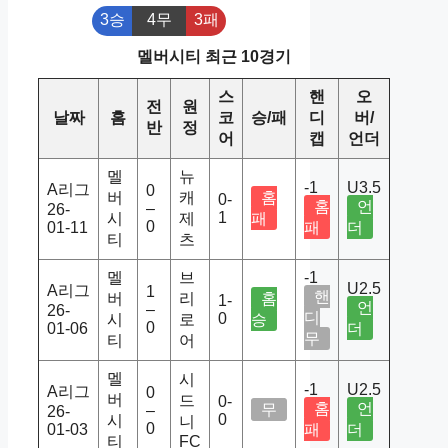
3승
4무
3패
멜버시티 최근 10경기
스
핸
오
전
원
날짜
홈
코
승/패
디
버/
반
정
어
캡
언더
멜
뉴
-1
U3.5
A리그
0
버
캐
홈
0-
홈
언
–
26-
1
시
제
패
0
01-11
패
더
티
츠
멜
브
-1
U2.5
A리그
1
핸
버
리
홈
1-
언
–
26-
디
0
시
로
승
0
01-06
더
무
티
어
멜
시
-1
U2.5
A리그
0
버
드
0-
홈
언
무
–
26-
0
시
니
0
01-03
패
더
티
FC