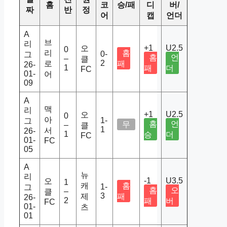
홈
코
승/패
디
버/
짜
반
정
어
캡
언더
A
브
리
+1
U2.5
오
0
리
홈
0-
그
홈
언
–
클
2
로
패
26-
1
패
더
FC
01-
어
09
A
맥
리
+1
U2.5
오
0
아
1-
그
홈
언
무
–
클
1
서
26-
1
승
더
FC
01-
FC
05
A
뉴
리
-1
U3.5
오
1
캐
홈
1-
그
홈
오
–
클
3
제
패
26-
2
패
버
FC
01-
츠
01