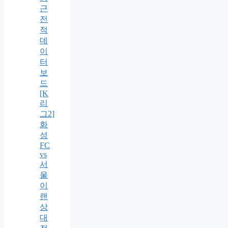
근
전
적
데
이
터
보
드
[K
리
그2]
화
성
FC
vs
서
울
이
랜
상
대