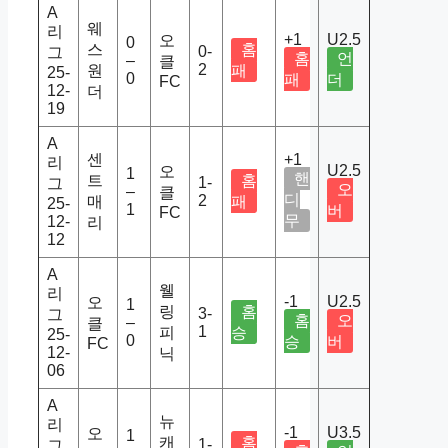
A
웨
리
+1
U2.5
오
0
스
홈
0-
그
홈
언
–
클
2
원
패
25-
0
패
더
FC
12-
더
19
A
센
+1
리
U2.5
오
1
핸
트
홈
1-
그
오
–
클
디
2
매
패
25-
1
버
FC
무
12-
리
12
A
웰
리
-1
U2.5
오
1
링
홈
3-
그
홈
오
–
클
1
피
승
25-
0
승
버
FC
12-
닉
06
A
뉴
리
-1
U3.5
오
1
캐
홈
1-
그