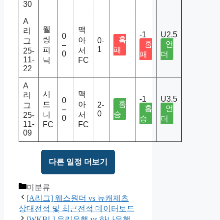
30
A
웰
맥
리
-1
U2.5
0
링
홈
아
0-
그
홈
언
–
1
피
패
서
25-
0
패
더
11-
닉
FC
22
A
시
맥
리
-1
U3.5
0
홈
드
아
2-
그
홈
언
–
0
승
니
서
25-
0
승
더
11-
FC
FC
09
다른 일정 더보기
Categories
미분류
[A리그] 웨스원더 vs 뉴캐제츠
상대전적 및 최근전적 데이터보드
[WKBL] 우리은행 vs 하나은행