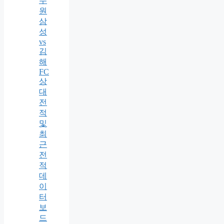
수
원
삼
성
vs
김
해
FC
상
대
전
적
및
최
근
전
적
데
이
터
보
드