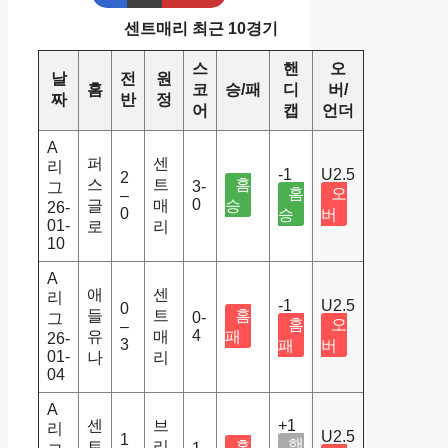
센트매리 최근 10경기
스
핸
오
날
전
원
홈
코
승/패
디
버/
짜
반
정
어
캡
언더
A
퍼
센
리
-1
U2.5
2
스
트
홈
3-
그
홈
오
–
0
글
매
승
26-
0
승
버
01-
로
리
10
A
애
센
리
-1
U2.5
0
들
트
홈
0-
그
홈
오
–
4
유
매
패
26-
3
패
버
01-
나
리
04
A
센
브
+1
리
U2.5
1
핸
트
리
홈