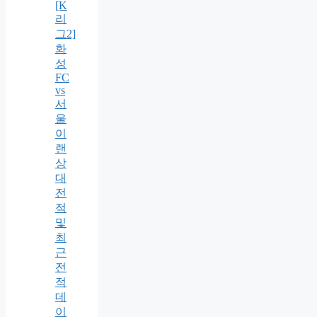
[K
리
그2]
화
성
FC
vs
서
울
이
랜
상
대
전
적
및
최
근
전
적
데
이