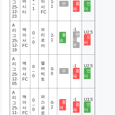
버
아
1-
그
홈
언
무
–
1
시
서
25-
1
패
더
12-
티
FC
23
A
브
-1
맥
리
U2.5
0
핸
리
홈
아
2-
그
오
–
디
1
로
승
서
25-
0
버
무
12-
FC
어
19
A
멜
맥
리
-1
U2.5
0
버
아
0-
그
홈
언
무
–
0
빅
서
25-
0
패
더
12-
FC
토
05
A
퍼
맥
리
-1
U3.5
0
스
홈
아
0-
그
홈
언
–
2
글
패
서
25-
0
패
더
11-
FC
로