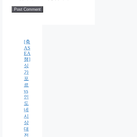
[축
AS
EA
챔]
싱
가
포
르
vs
인
도
네
시
상
대
전