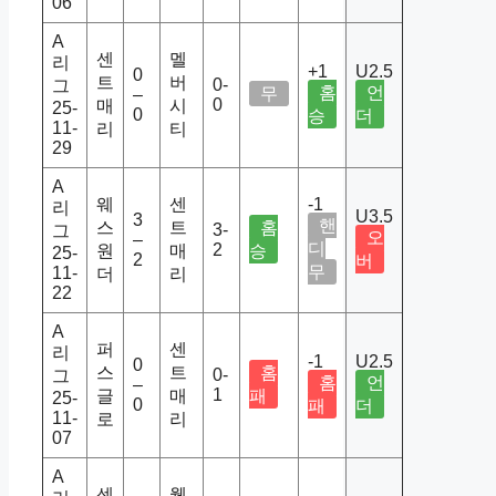
06
A
센
멜
리
+1
U2.5
0
트
버
0-
그
홈
언
무
–
0
매
시
25-
0
승
더
11-
리
티
29
A
웨
센
-1
리
U3.5
3
핸
스
트
홈
3-
그
오
–
디
2
원
매
승
25-
2
버
무
11-
더
리
22
A
퍼
센
리
-1
U2.5
0
스
트
홈
0-
그
홈
언
–
1
글
매
패
25-
0
패
더
11-
로
리
07
A
센
웰