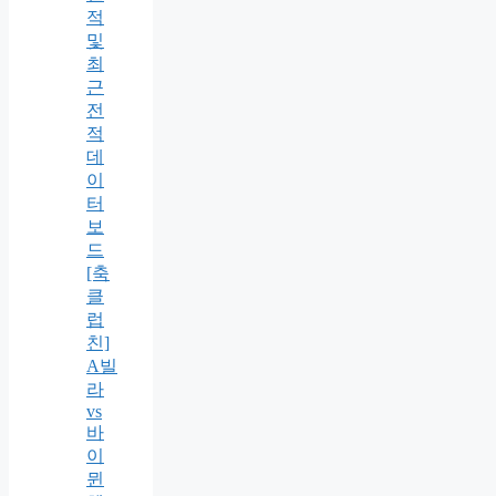
적
및
최
근
전
적
데
이
터
보
드
[축
클
럽
친]
A빌
라
vs
바
이
뮌