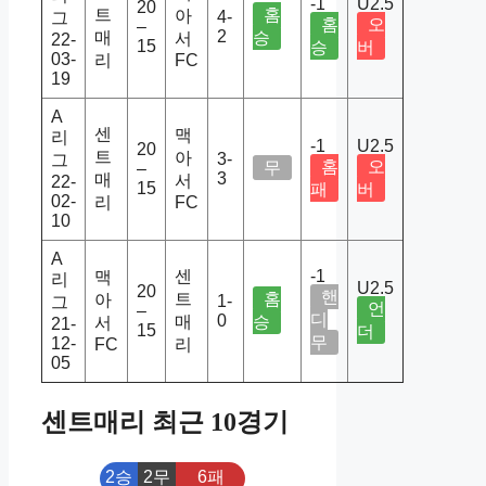
-1
U2.5
20
트
홈
아
4-
그
홈
오
–
2
매
승
서
22-
15
승
버
03-
리
FC
19
A
센
맥
리
-1
U2.5
20
트
아
3-
그
홈
오
무
–
3
매
서
22-
15
패
버
02-
리
FC
10
A
센
-1
맥
리
U2.5
20
핸
트
홈
아
1-
그
언
–
디
0
매
승
서
21-
15
더
무
12-
FC
리
05
센트매리 최근 10경기
2승
2무
6패