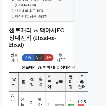
(Head-to-Head)
센트매리 최근 10경기
맥아서FC 최근 10경기
센트매리 vs 맥아서FC
상대전적 (Head-to-
Head)
센트
맥아
4승
3무
3승
매리
서FC
센트매리 vs 맥아서FC 상대전적
스
핸
오
날
전
원
홈
코
승/패
디
버/
짜
반
정
어
캡
언더
A
센
맥
리
+1
U2.5
2
트
아
2-
그