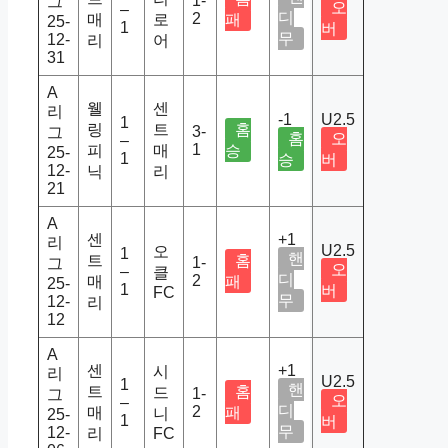
1-
그
오
–
디
2
매
로
패
25-
1
버
무
12-
리
어
31
A
웰
센
리
-1
U2.5
1
링
트
홈
3-
그
홈
오
–
1
피
매
승
25-
1
승
버
12-
닉
리
21
A
센
+1
리
U2.5
오
1
핸
트
홈
1-
그
오
–
클
디
2
매
패
25-
1
버
FC
무
12-
리
12
A
센
+1
시
리
U2.5
1
핸
트
홈
드
1-
그
오
–
디
2
매
패
니
25-
1
버
무
12-
리
FC