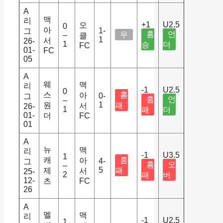
A
맥
리
+1
U2.5
오
0
아
1-
그
홈
언
무
–
클
1
서
26-
1
승
더
FC
01-
FC
05
A
웨
맥
리
-1
U2.5
0
스
홈
아
0-
그
홈
언
–
1
원
패
서
26-
1
패
더
01-
더
FC
01
A
뉴
맥
리
-1
U3.5
1
캐
홈
아
4-
그
홈
오
–
5
제
패
서
25-
2
패
버
12-
츠
FC
26
A
멜
맥
리
-1
U2.5
1