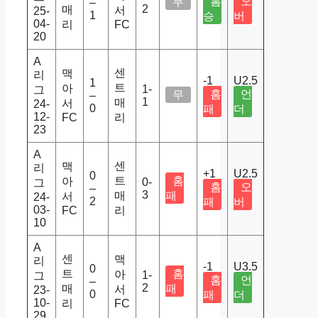
홈
오
무
–
2
매
서
25-
1
승
버
04-
리
FC
20
A
센
맥
리
-1
U2.5
1
트
아
1-
그
홈
언
무
–
1
매
서
24-
0
패
더
12-
FC
리
23
A
센
맥
리
+1
U2.5
0
트
홈
아
0-
그
홈
오
–
3
매
패
서
24-
2
패
버
03-
FC
리
10
A
센
맥
리
-1
U3.5
0
트
홈
아
1-
그
홈
언
–
2
매
패
서
23-
0
패
더
10-
리
FC
29