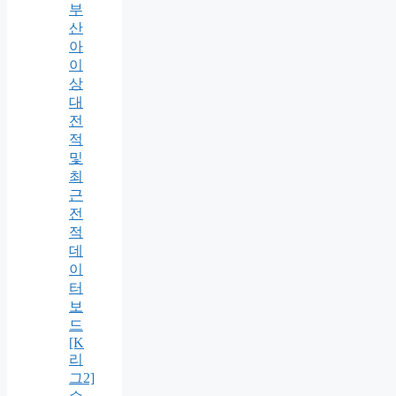
부
산
아
이
상
대
전
적
및
최
근
전
적
데
이
터
보
드
[K
리
그2]