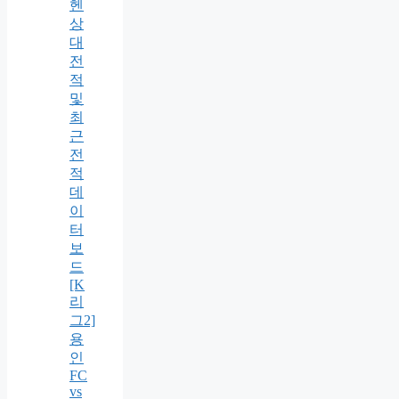
헨
상
대
전
적
및
최
근
전
적
데
이
터
보
드
[K
리
그2]
용
인
FC
vs