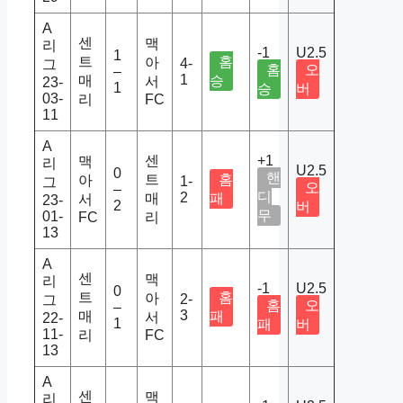
A
센
맥
리
-1
U2.5
1
트
홈
아
4-
그
홈
오
–
1
매
승
서
23-
1
승
버
03-
리
FC
11
A
센
+1
맥
리
U2.5
0
핸
트
홈
아
1-
그
오
–
디
2
매
패
서
23-
2
버
무
01-
FC
리
13
A
센
맥
리
-1
U2.5
0
트
홈
아
2-
그
홈
오
–
3
매
패
서
22-
1
패
버
11-
리
FC
13
A
센
맥
리