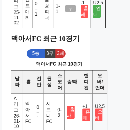
리
-1
U2.5
0
트
링
1-
그
홈
언
무
–
1
매
피
25-
1
패
더
11-
리
닉
02
맥아서FC 최근 10경기
5승
3무
2패
맥아서FC 최근 10경기
스
핸
오
날
전
원
홈
코
승/패
디
버/
짜
반
정
어
캡
언더
A
맥
시
리
+1
U2.5
0
홈
아
드
0-
그
홈
오
–
3
패
서
니
26-
1
패
버
01-
FC
FC
10