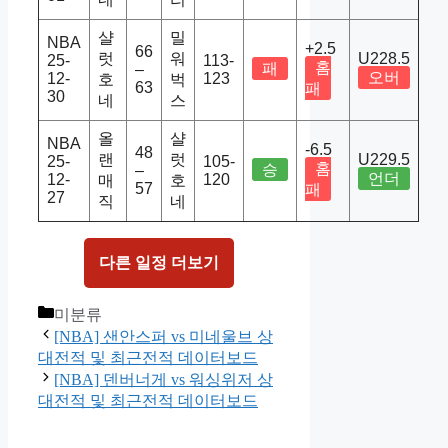
샬
밀
NBA
+2.5
66
럿
워
U228.5
25-
113-
홈
패
–
오버
12-
123
호
벅
63
패
30
네
스
올
샬
NBA
-6.5
48
랜
럿
U229.5
25-
105-
홈
승
–
언더
12-
120
매
호
57
패
27
직
네
다른 일정 더보기
Categories
미분류
[NBA] 샌안스퍼 vs 미네울브 상
대전적 및 최근전적 데이터보드
[NBA] 덴버너게 vs 워싱위저 상
대전적 및 최근전적 데이터보드