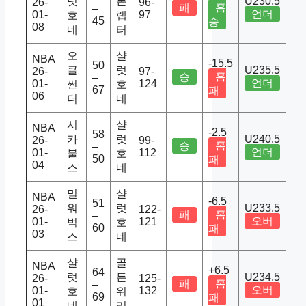
럿
론
U230.5
26-
96-
홈
패
–
언더
01-
97
호
랩
45
승
08
네
터
오
샬
NBA
-15.5
50
클
럿
U235.5
26-
97-
홈
승
–
언더
01-
124
썬
호
67
패
06
더
네
시
샬
NBA
-2.5
58
카
럿
U240.5
26-
99-
홈
승
–
언더
01-
112
불
호
50
패
04
스
네
밀
샬
NBA
-6.5
51
워
럿
U233.5
26-
122-
홈
패
–
오버
01-
121
벅
호
60
패
03
스
네
샬
골
NBA
+6.5
64
럿
든
U234.5
26-
125-
홈
패
–
오버
01-
132
호
워
69
패
01
네
리