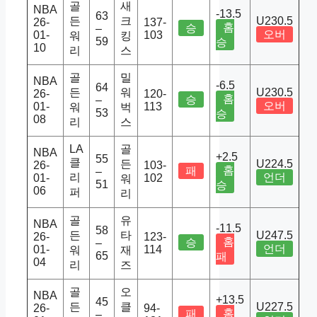
골
새
NBA
-13.5
63
든
크
U230.5
26-
137-
홈
승
–
오버
01-
103
워
킹
59
승
10
리
스
골
밀
NBA
-6.5
64
든
워
U230.5
26-
120-
홈
승
–
오버
01-
113
워
벅
53
승
08
리
스
LA
골
NBA
+2.5
55
클
든
U224.5
26-
103-
홈
패
–
리
언더
01-
102
워
51
승
06
퍼
리
골
유
NBA
-11.5
58
든
타
U247.5
26-
123-
홈
승
–
언더
01-
114
워
재
65
패
04
리
즈
골
오
NBA
+13.5
45
든
클
U227.5
26-
94-
홈
패
–