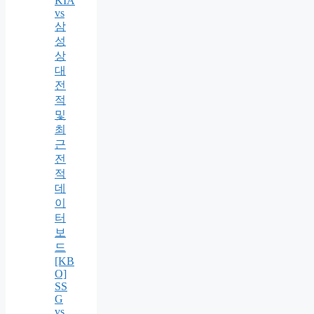
KIA
vs
삼
성
상
대
전
적
및
최
근
전
적
데
이
터
보
드
[KB
O]
SS
G
vs