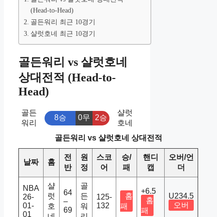
(Head-to-Head)
골든워리 최근 10경기
샬럿호네 최근 10경기
골든워리 vs 샬럿호네
상대전적 (Head-to-
Head)
골든
샬럿
8승
0무
2승
워리
호네
골든워리 vs 샬럿호네 상대전적
전
원
스코
승/
핸디
오버/언
날짜
홈
반
정
어
패
캡
더
샬
골
NBA
+6.5
64
럿
든
홈
U234.5
26-
125-
홈
–
오버
01-
132
호
워
패
69
패
01
네
리