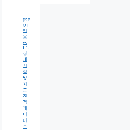
[KB
O]
키
움
vs
LG
상
대
전
적
및
최
근
전
적
데
이
터
보