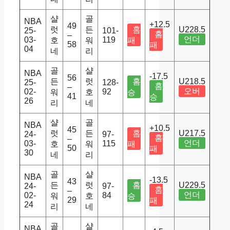
샬
골
NBA
+12.5
49
럿
든
홈
U228.5
25-
101-
홈
–
언더
03-
119
호
워
패
58
패
04
네
리
골
샬
NBA
-17.5
56
든
럿
홈
U218.5
25-
128-
홈
–
오버
02-
92
워
호
승
41
승
26
리
네
샬
골
NBA
+10.5
45
럿
든
홈
U217.5
24-
97-
홈
–
언더
03-
115
호
워
패
50
패
30
네
리
골
샬
NBA
-13.5
43
든
럿
홈
U229.5
24-
97-
홈
–
언더
02-
84
워
호
승
29
패
24
리
네
골
샬
NBA