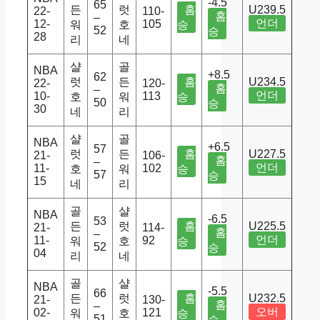
-4.5
65
든
럿
홈
U239.5
22-
110-
홈
–
언더
12-
105
워
호
승
52
승
28
리
네
샬
골
NBA
+8.5
62
럿
든
홈
U234.5
22-
120-
홈
–
언더
10-
113
호
워
승
50
승
30
네
리
샬
골
NBA
+6.5
57
럿
든
홈
U227.5
21-
106-
홈
–
언더
11-
102
호
워
승
57
승
15
네
리
골
샬
NBA
-6.5
53
든
럿
홈
U225.5
21-
114-
홈
–
언더
11-
92
워
호
승
52
승
04
리
네
골
샬
NBA
-5.5
66
든
럿
홈
U232.5
21-
130-
홈
–
오버
02-
121
워
호
승
51
승