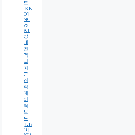
드
[KB
O]
NC
vs
KT
상
대
전
적
및
최
근
전
적
데
이
터
보
드
[KB
O]