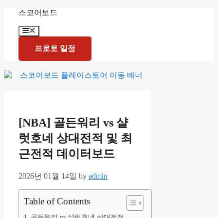
Skip
스코어보드
to
content
Menu
프로토 일정
[NBA] 골든워리 vs 샬
럿호네 상대전적 및 최
근전적 데이터보드
2026년 01월 14일
by
admin
Table of Contents
골든워리 vs 샬럿호네 상대전적