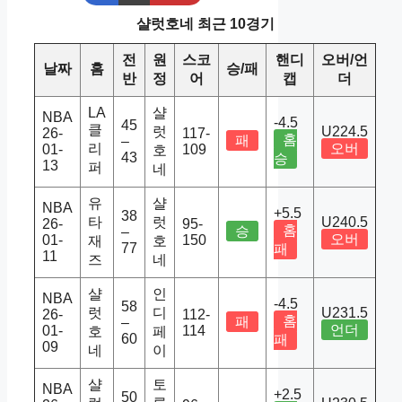
샬럿호네 최근 10경기
전
원
스코
핸디
오버/언
날짜
홈
승/패
반
정
어
캡
더
LA
샬
NBA
-4.5
45
클
럿
U224.5
26-
117-
홈
패
–
리
오버
01-
109
호
43
승
13
퍼
네
유
샬
NBA
+5.5
38
타
럿
U240.5
26-
95-
홈
승
–
오버
01-
150
재
호
77
패
11
즈
네
샬
인
NBA
-4.5
58
럿
디
U231.5
26-
112-
홈
패
–
언더
01-
114
호
페
60
패
09
네
이
샬
토
NBA
+2.5
50