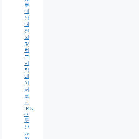
롯
데
상
대
전
적
및
최
근
전
적
데
이
터
보
드
[KB
O]
두
산
vs
한