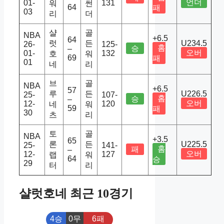
언더
01-
131
워
썬
64
패
03
리
더
샬
골
NBA
+6.5
64
럿
든
U234.5
26-
125-
홈
승
–
오버
01-
132
호
워
69
패
01
네
리
브
골
NBA
+6.5
57
루
든
U226.5
25-
107-
홈
승
–
오버
12-
120
네
워
59
패
30
츠
리
토
골
NBA
+3.5
65
론
든
U225.5
25-
141-
홈
패
–
오버
12-
127
랩
워
64
승
29
터
리
샬럿호네 최근 10경기
4승
0무
6패