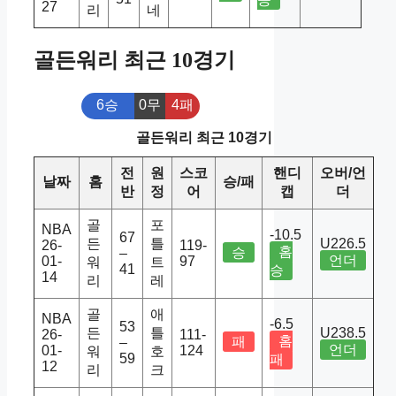
27
리
네
골든워리 최근 10경기
6승
0무
4패
골든워리 최근 10경기
전
원
스코
핸디
오버/언
날짜
홈
승/패
반
정
어
캡
더
골
포
NBA
-10.5
67
든
틀
U226.5
26-
119-
홈
승
–
언더
01-
97
워
트
41
승
14
리
레
골
애
NBA
-6.5
53
든
틀
U238.5
26-
111-
홈
패
–
언더
01-
124
워
호
59
패
12
리
크