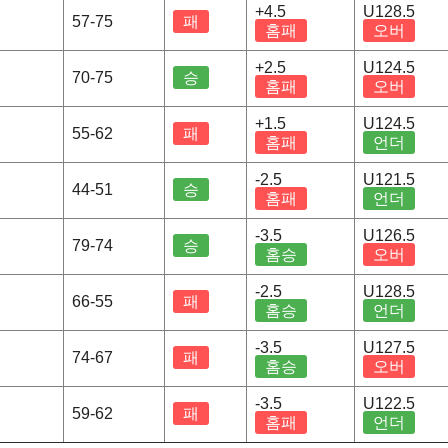
+4.5
U128.5
행
57-75
패
홈패
오버
+2.5
U124.5
명
70-75
승
홈패
오버
+1.5
U124.5
55-62
패
홈패
언더
-2.5
U121.5
명
44-51
승
홈패
언더
-3.5
U126.5
행
79-74
승
홈승
오버
-2.5
U128.5
명
66-55
패
홈승
언더
-3.5
U127.5
명
74-67
패
홈승
오버
-3.5
U122.5
행
59-62
패
홈패
언더