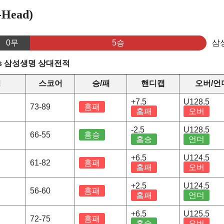
Head)
0무
5승
삼
s 삼성생명 상대전적
정
스코어
승/패
핸디캡
오버/언
+7.5
U128.5
73-89
홈패
홈패
오버
-2.5
U128.5
66-55
홈승
홈승
언더
+6.5
U124.5
61-82
홈패
홈패
오버
+2.5
U124.5
56-60
홈패
홈패
언더
+6.5
U125.5
72-75
홈패
홈승
오버