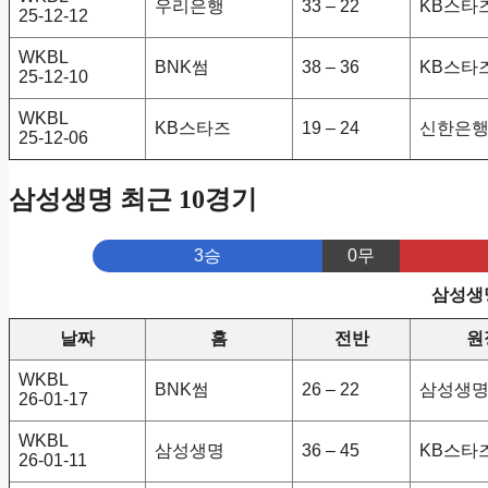
우리은행
33 – 22
KB스타
25-12-12
WKBL
BNK썸
38 – 36
KB스타
25-12-10
WKBL
KB스타즈
19 – 24
신한은
25-12-06
삼성생명 최근 10경기
3승
0무
삼성생명
날짜
홈
전반
원
WKBL
BNK썸
26 – 22
삼성생
26-01-17
WKBL
삼성생명
36 – 45
KB스타
26-01-11