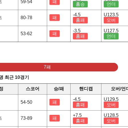
즈
59-54
패
홈승
언더
-4.5
U123.5
즈
80-78
패
홈패
오버
-3.5
U127.5
행
53-62
패
홈패
언더
7패
 최근 10경기
정
스코어
승/패
핸디캡
오버/언
-4.5
U129.5
명
54-50
패
홈패
오버
+7.5
U128.5
즈
73-89
패
홈패
오버