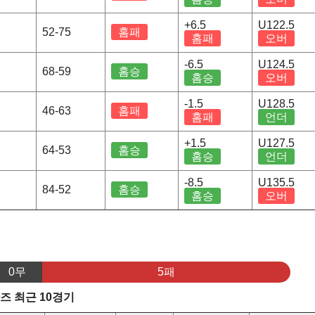
+6.5
U122.5
52-75
홈패
홈패
오버
-6.5
U124.5
68-59
홈승
홈승
오버
-1.5
U128.5
46-63
홈패
홈패
언더
+1.5
U127.5
64-53
홈승
홈승
언더
-8.5
U135.5
84-52
홈승
홈승
오버
0무
5패
즈 최근 10경기