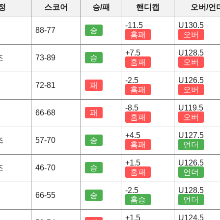
정
스코어
승/패
핸디캡
오버/언
-11.5
U130.5
행
88-77
승
홈패
오버
+7.5
U128.5
즈
73-89
승
홈패
오버
-2.5
U126.5
행
72-81
패
홈패
오버
-8.5
U119.5
행
66-68
패
홈패
오버
+4.5
U127.5
즈
57-70
승
홈패
언더
+1.5
U126.5
즈
46-70
승
홈패
언더
-2.5
U128.5
명
66-55
승
홈승
언더
+1.5
U124.5