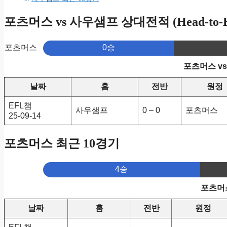
포츠머스 vs 사우샘프 상대전적 (Head-to-H
포츠머스
0승
포츠머스 v
날짜
홈
전반
원정
EFL챔
사우샘프
0 – 0
포츠머스
25-09-14
포츠머스 최근 10경기
4승
포츠머스
날짜
홈
전반
원정