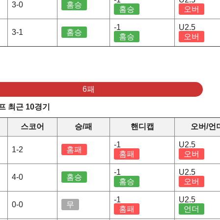
3-0
홈승
홈승
오버
-1
U2.5
3-1
홈승
홈승
오버
6패
 최근 10경기
스코어
승/패
핸디캡
오버/언
-1
U2.5
1-2
홈패
홈패
오버
-1
U2.5
4-0
홈승
홈승
오버
-1
U2.5
0-0
무
홈패
언더