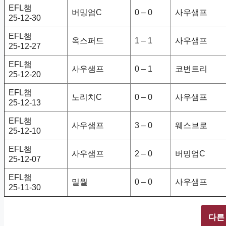
EFL챔
버밍엄C
0 – 0
사우샘프
25-12-30
EFL챔
옥스퍼드
1 – 1
사우샘프
25-12-27
EFL챔
사우샘프
0 – 1
코번트리
25-12-20
EFL챔
노리치C
0 – 0
사우샘프
25-12-13
EFL챔
사우샘프
3 – 0
웨스브로
25-12-10
EFL챔
사우샘프
2 – 0
버밍엄C
25-12-07
EFL챔
밀월
0 – 0
사우샘프
25-11-30
다른