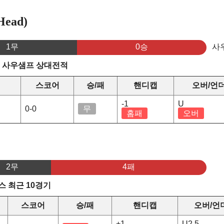
ead)
1무
0승
사
s 사우샘프 상대전적
스코어
승/패
핸디캡
오버/언
-1
U
0-0
무
홈패
오버
2무
4패
 최근 10경기
스코어
승/패
핸디캡
오버/언
+1
U2.5