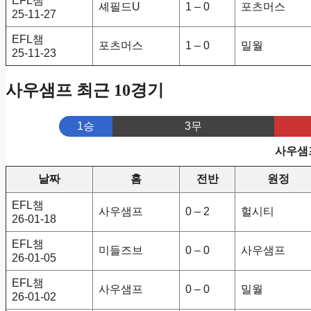
EFL챔
셰필드U
1 – 0
포츠머스
25-11-27
EFL챔
포츠머스
1 – 0
밀월
25-11-23
사우샘프 최근 10경기
1승
3무
사우샘프
날짜
홈
전반
원정
EFL챔
사우샘프
0 – 2
헐시티
26-01-18
EFL챔
미들즈브
0 – 0
사우샘프
26-01-05
EFL챔
사우샘프
0 – 0
밀월
26-01-02