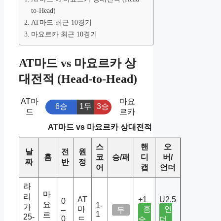
to-Head)
AT마드 최근 10경기
마요르카 최근 10경기
AT마드 vs 마요르카 상
대전적 (Head-to-Head)
AT마
마요
6승
1무
3승
드
르카
AT마드 vs 마요르카 상대전적
스
핸
오
날
전
원
홈
코
승/패
디
버/
짜
반
정
어
캡
언더
라
마
리
AT
+1
U2.5
0
요
1-
가
마
홈
언
–
무
1
르
25-
0
드
승
더