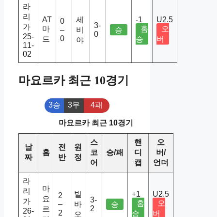
라
리
AT
세
-1
U2.5
0
3-
가
마
홈
오
–
비
승
0
25-
0
드
승
버
야
11-
02
마요르카 최근 10경기
3승
3무
4패
마요르카 최근 10경기
스
핸
오
날
전
원
홈
코
승/패
디
버/
짜
반
정
어
캡
언더
라
마
리
빌
+1
U2.5
2
요
3-
가
홈
오
–
바
승
2
르
26-
2
승
버
오