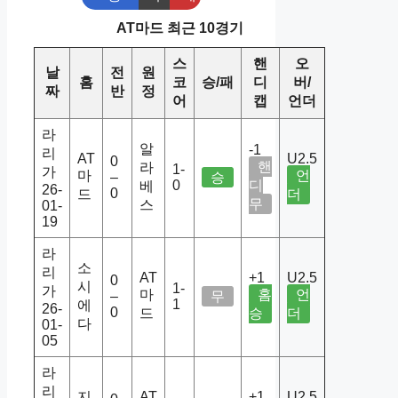
AT마드 최근 10경기
스
핸
오
날
전
원
홈
코
승/패
디
버/
짜
반
정
어
캡
언더
라
알
-1
리
AT
U2.5
0
핸
라
1-
가
마
언
–
승
0
디
베
26-
0
드
더
무
스
01-
19
라
소
리
AT
+1
U2.5
0
시
1-
가
마
홈
언
–
무
1
에
26-
0
드
승
더
다
01-
05
라
리
지
AT
+1
U2.5