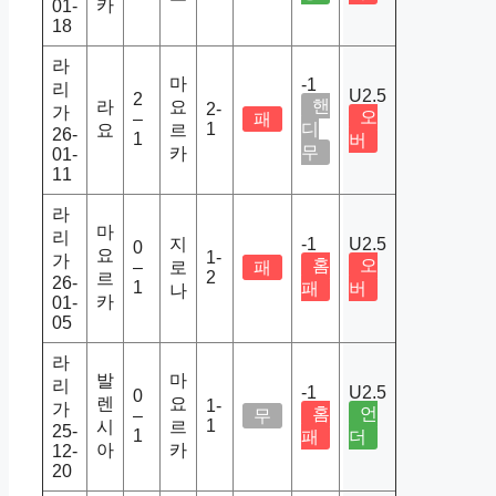
카
01-
18
라
마
-1
리
U2.5
2
핸
라
요
2-
가
오
–
패
1
디
요
르
26-
1
버
무
카
01-
11
라
마
리
지
-1
U2.5
0
요
1-
가
홈
오
–
로
패
2
르
26-
1
패
버
나
카
01-
05
라
발
마
리
-1
U2.5
0
렌
요
1-
가
홈
언
–
무
1
시
르
25-
1
패
더
아
카
12-
20