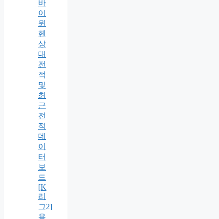
바
이
뮌
헨
상
대
전
적
및
최
근
전
적
데
이
터
보
드
[K
리
그2]
용