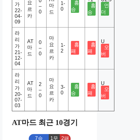
0
요
홈
1-
가
마
홈
언
–
0
르
승
22-
0
드
승
더
카
04-
09
라
마
리
AT
U
0
요
홈
홈
1-
가
마
오
–
2
르
패
패
21-
0
드
버
카
12-
04
라
마
리
AT
U
2
요
홈
홈
3-
가
마
오
–
0
르
승
패
20-
0
드
버
카
07-
03
AT마드 최근 10경기
7승
1무
2패