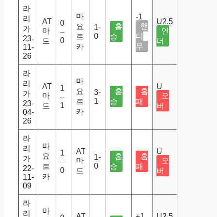
라
마
-1
리
AT
U2.5
0
핸
요
홈
1-
가
마
언
–
0
디
르
승
23-
0
드
더
무
카
11-
26
라
마
리
AT
U
1
요
홈
홈
3-
가
마
오
–
1
르
승
패
23-
1
드
버
카
04-
26
라
마
리
AT
U
1
요
홈
홈
1-
가
마
오
–
0
르
승
패
22-
0
드
버
카
11-
09
라
마
리
AT
+1
U2.5