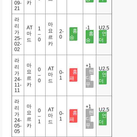
카
09-
21
라
마
리
AT
-1
U2.5
1
요
홈
2-
가
마
홈
언
–
0
르
승
25-
0
드
승
더
카
02-
02
라
마
+1
리
AT
U2.5
0
핸
요
홈
0-
가
마
언
–
1
디
르
패
24-
0
드
더
무
카
11-
11
라
마
+1
리
AT
U2.5
0
핸
요
홈
0-
가
마
언
–
1
디
르
패
24-
1
드
더
무
카
05-
05