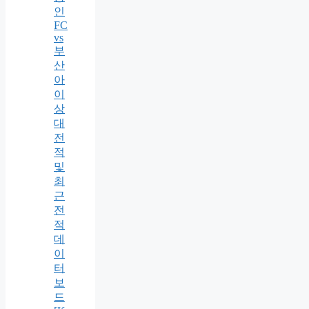
인
FC
vs
부
산
아
이
상
대
전
적
및
최
근
전
적
데
이
터
보
드