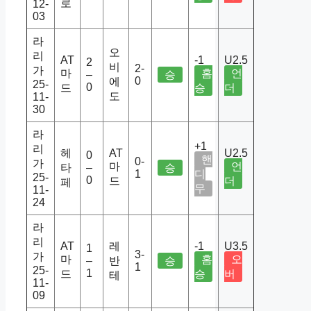
로
12-
03
라
오
리
AT
-1
U2.5
2
비
2-
가
마
홈
언
–
승
0
에
25-
0
드
승
더
도
11-
30
라
+1
리
헤
AT
U2.5
0
핸
0-
가
마
언
타
–
승
1
디
25-
0
드
더
페
무
11-
24
라
리
AT
레
-1
U3.5
1
3-
가
마
홈
오
–
반
승
1
25-
1
드
승
버
테
11-
09