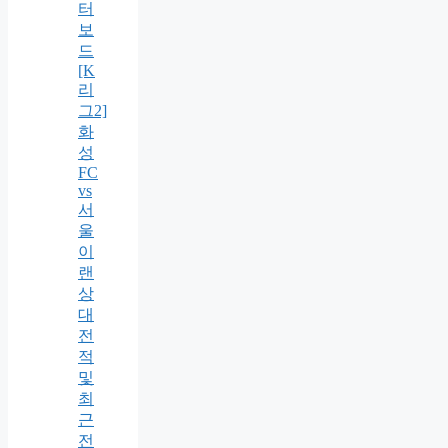
터
보
드
[K
리
그2]
화
성
FC
vs
서
울
이
랜
상
대
전
적
및
최
근
전