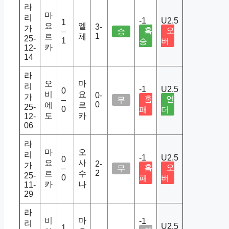
라
마
리
-1
U2.5
1
요
엘
3-
가
홈
오
–
승
1
르
체
25-
1
승
버
카
12-
14
라
오
마
리
-1
U2.5
0
비
요
0-
가
홈
언
–
무
0
에
르
25-
0
패
더
도
카
12-
06
라
마
오
리
-1
U2.5
0
요
사
2-
가
홈
오
–
무
2
르
수
25-
0
패
버
카
나
11-
29
라
비
마
-1
리
U2.5
1