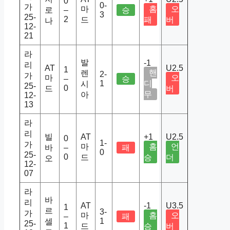
0
0-
가
마
홈
오
로
–
승
3
25-
2
드
패
버
나
12-
21
라
발
-1
리
AT
U2.5
1
핸
렌
2-
가
마
오
–
승
1
디
시
25-
0
드
버
무
아
12-
13
라
리
빌
AT
+1
U2.5
0
1-
가
마
홈
언
바
–
패
0
25-
0
드
승
더
오
12-
07
라
바
리
AT
-1
U3.5
1
르
3-
가
마
홈
오
–
패
1
셀
25-
1
드
승
버