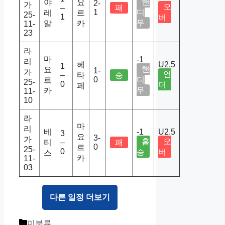
핸
야
요
2-
가
오
–
패
1
디
레
르
25-
1
버
무
알
카
11-
23
라
마
-1
리
헤
U2.5
1
핸
요
1-
가
언
–
타
승
0
디
르
25-
0
더
페
무
카
11-
10
라
마
리
베
-1
U2.5
3
요
3-
가
홈
오
티
–
패
0
르
25-
0
승
버
스
카
11-
03
다른 일정 더보기
Categories
미분류