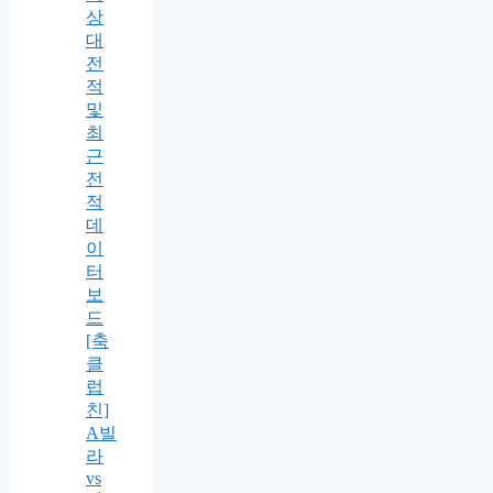
상
대
전
적
및
최
근
전
적
데
이
터
보
드
[축
클
럽
친]
A빌
라
vs