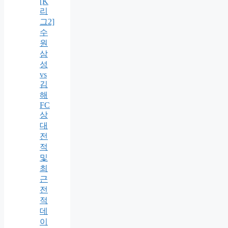
[K
리
그2]
수
원
삼
성
vs
김
해
FC
상
대
전
적
및
최
근
전
적
데
이