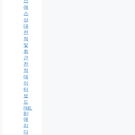
스
애
스
상
대
전
적
및
최
근
전
적
데
이
터
보
드
[ML
B]
애
리
다