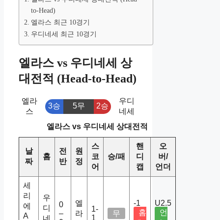
to-Head)
엘라스 최근 10경기
우디네세 최근 10경기
엘라스 vs 우디네세 상
대전적 (Head-to-Head)
엘라
우디
3승
5무
2승
스
네세
엘라스 vs 우디네세 상대전적
스
핸
오
날
전
원
홈
코
승/패
디
버/
짜
반
정
어
캡
언더
세
리
우
엘
-1
U2.5
0
에
디
1-
홈
언
–
라
무
A
1
네