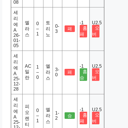
08
세
리
엘
토
-1
U2.5
0
에
0-
홈
오
라
–
리
패
A
3
1
패
버
스
노
26-
01-
05
세
리
AC
엘
-1
U2.5
1
에
3-
밀
홈
오
–
라
패
A
0
0
란
승
버
스
25-
12-
28
세
리
피
엘
-1
U2.5
0
에
오
1-
홈
오
–
라
승
A
2
렌
1
패
버
스
25-
티
12-