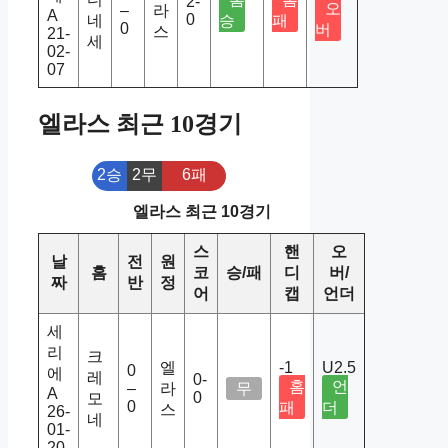
2-
오
–
라
A
0
네
승
패
0
버
스
21-
세
02-
07
엘라스 최근 10경기
2승
2무
6패
엘라스 최근 10경기
스
핸
오
날
전
원
홈
코
승/패
디
버/
짜
반
정
어
캡
언더
세
리
크
엘
-1
U2.5
0
에
레
0-
홈
언
–
라
무
A
0
모
0
패
더
스
26-
네
01-
20