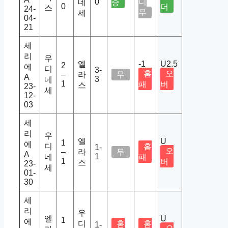
0
디
네
승
0
더
스
24-
무
세
04-
21
세
리
우
엘
-1
U2.5
2
에
디
3-
홈
오
–
라
무
A
3
네
1
패
버
스
23-
세
12-
03
세
리
우
엘
U
1
에
디
홈
1-
오
–
라
무
A
1
네
패
1
버
스
23-
세
01-
30
세
리
우
엘
U
1
에
디
홈
홈
1-