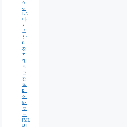
이
vs
LA
다
저
스
상
대
전
적
및
최
근
전
적
데
이
터
보
드
[ML
B]