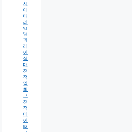
시
애
매
리
vs
탬
파
레
이
상
대
전
적
및
최
근
전
적
데
이
터