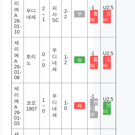
리
-1
U2.5
피
2
에
우디
2-
홈
오
–
무
사
A
2
네세
1
패
버
SC
26-
01-
10
세
리
우
-1
U2.5
0
에
토리
디
1-
홈
오
–
승
A
2
노
네
0
패
버
26-
세
01-
08
세
리
우
-1
U2.5
1
에
핸
디
코모
1-
언
–
패
A
0
디
네
1907
0
더
26-
무
세
01-
03
세