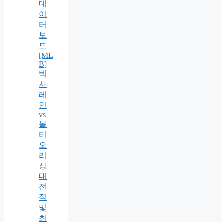
데
이
터
보
드
[ML
B]
텍
사
레
인
vs
볼
티
오
리
상
대
전
적
및
최