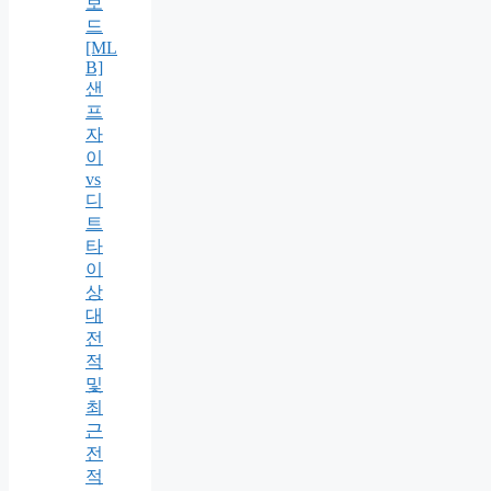
보
드
[ML
B]
샌
프
자
이
vs
디
트
타
이
상
대
전
적
및
최
근
전
적