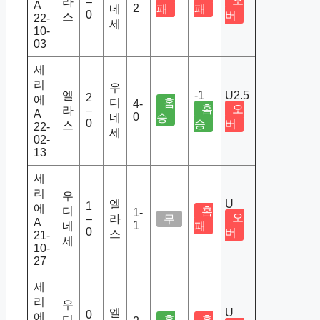
오
라
–
A
2
네
패
패
0
버
스
22-
세
10-
03
세
리
우
엘
-1
U2.5
2
에
디
홈
4-
홈
오
라
–
A
0
네
승
0
승
버
스
22-
세
02-
13
세
리
우
엘
U
1
에
디
홈
1-
오
–
라
무
A
1
네
패
0
버
스
21-
세
10-
27
세
리
우
엘
U
0
에
디
홈
홈