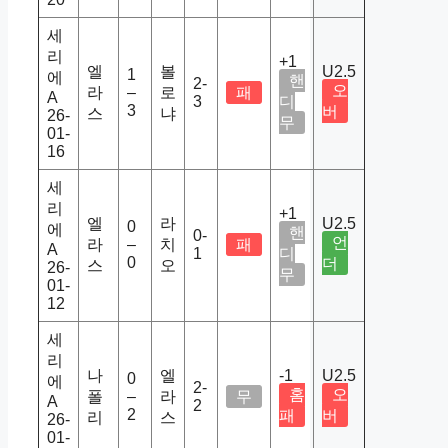
세
리
+1
엘
볼
U2.5
1
에
핸
2-
오
라
–
로
패
A
3
디
3
버
스
냐
26-
무
01-
16
세
리
+1
엘
라
U2.5
0
에
핸
0-
언
라
–
치
패
A
1
디
0
더
스
오
26-
무
01-
12
세
리
나
엘
-1
U2.5
0
에
2-
홈
오
폴
–
라
무
A
2
2
패
버
리
스
26-
01-