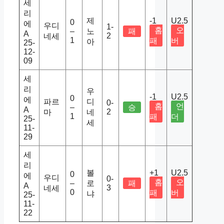
세
리
제
-1
U2.5
0
에
우디
1-
홈
오
–
노
패
A
2
네세
1
패
버
아
25-
12-
09
세
리
우
-1
U2.5
0
에
파르
디
0-
홈
언
–
승
A
2
마
네
1
패
더
25-
세
11-
29
세
리
볼
+1
U2.5
0
에
우디
0-
홈
오
–
로
패
A
3
네세
0
패
버
냐
25-
11-
22