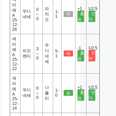
리
라
+1
U2.5
0
에
우디
1-
홈
언
–
치
무
A
1
네세
0
승
더
오
25-
12-
28
세
리
우
-1
U2.5
3
에
피오
디
5-
홈
오
–
패
A
1
렌티
네
0
승
버
25-
세
12-
22
세
리
나
+1
U2.5
0
에
우디
1-
홈
언
–
폴
승
A
0
네세
0
승
더
리
25-
12-
14