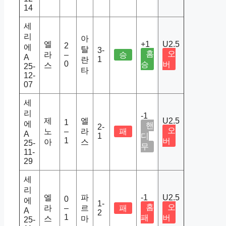
14
세
리
아
엘
+1
U2.5
2
에
탈
3-
홈
오
라
–
승
A
1
란
0
승
버
스
25-
타
12-
07
세
리
-1
제
엘
U2.5
1
에
핸
2-
오
노
–
라
패
A
1
디
1
버
아
스
25-
무
11-
29
세
리
엘
파
-1
U2.5
0
에
1-
홈
오
라
–
르
패
A
2
1
패
버
스
마
25-