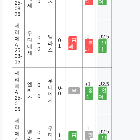
0
패
더
스
25-
세
08-
26
세
리
우
엘
-1
U2.5
0
에
디
홈
0-
홈
언
–
라
A
1
네
패
0
패
더
스
25-
세
03-
15
세
리
우
엘
+1
U2.5
0
에
디
0-
홈
언
라
–
무
A
0
네
0
승
더
스
25-
세
01-
05
세
리
우
-1
엘
U2.5
0
에
핸
디
홈
1-
언
라
–
A