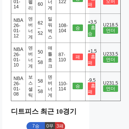
오버
01-
122
펠
너
60
패
14
리
게
덴
밀
NBA
+3.5
62
버
워
U218.5
26-
108-
홈
승
–
언더
01-
104
너
벅
52
승
12
게
스
덴
애
NBA
+1.5
50
버
틀
U233.5
26-
87-
홈
패
–
언더
01-
110
너
호
58
패
10
게
크
보
덴
NBA
-9.5
58
스
버
U231.5
26-
110-
홈
승
–
언더
01-
114
셀
너
58
패
08
틱
게
디트피스 최근 10경기
7승
0무
3패