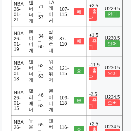
덴
LA
NBA
+2.5
71
레
버
U229.5
26-
107-
홈
패
–
이
언더
01-
115
너
57
패
21
커
게
덴
샬
NBA
+1.5
34
버
럿
U230.5
26-
87-
홈
패
–
언더
01-
110
너
호
60
패
19
게
네
덴
워
NBA
-11.5
62
버
싱
U230.5
26-
121-
홈
승
–
오버
01-
115
너
위
63
패
18
게
저
댈
덴
NBA
-2.5
46
러
버
U224.5
26-
109-
홈
승
–
오버
01-
118
매
너
63
패
15
버
게
뉴
덴
NBA
+2.5
65
올
버
U234.5
26-
116-
홈
승
–