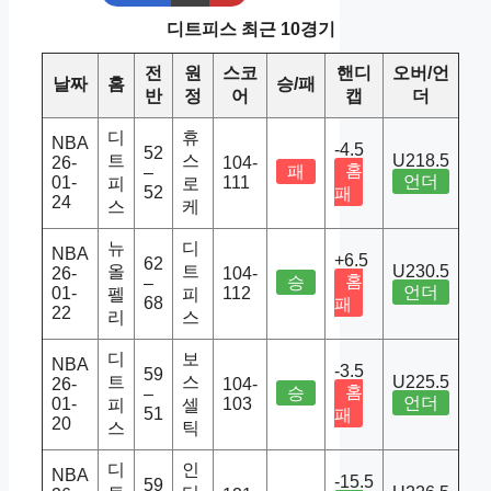
디트피스 최근 10경기
전
원
스코
핸디
오버/언
날짜
홈
승/패
반
정
어
캡
더
디
휴
NBA
-4.5
52
트
스
U218.5
26-
104-
홈
패
–
언더
01-
111
피
로
52
패
24
스
케
뉴
디
NBA
+6.5
62
올
트
U230.5
26-
104-
홈
승
–
언더
01-
112
펠
피
68
패
22
리
스
디
보
NBA
-3.5
59
트
스
U225.5
26-
104-
홈
승
–
언더
01-
103
피
셀
51
패
20
스
틱
디
인
NBA
-15.5
59