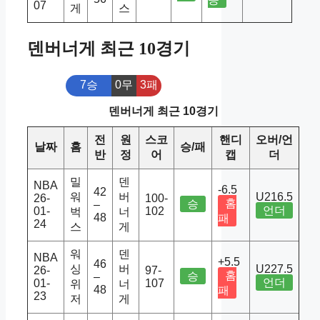
07
게
스
덴버너게 최근 10경기
7승
0무
3패
덴버너게 최근 10경기
전
원
스코
핸디
오버/언
날짜
홈
승/패
반
정
어
캡
더
밀
덴
NBA
-6.5
42
워
버
U216.5
26-
100-
홈
승
–
언더
01-
102
벅
너
48
패
24
스
게
워
덴
NBA
+5.5
46
싱
버
U227.5
26-
97-
홈
승
–
언더
01-
107
위
너
48
패
23
저
게