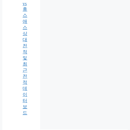
vs
휴
스
애
스
상
대
전
적
및
최
근
전
적
데
이
터
보
드