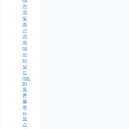
대
전
적
및
최
근
전
적
데
이
터
보
드
[ML
B]
토
론
블
루
vs
보
스