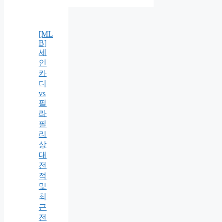
[ML
B]
세
인
카
디
vs
필
라
필
리
상
대
전
적
및
최
근
전