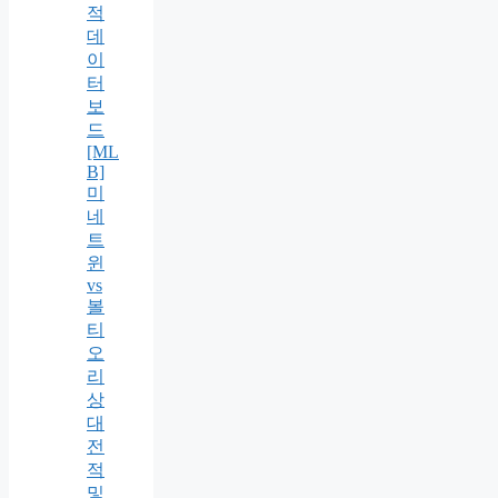
적
데
이
터
보
드
[ML
B]
미
네
트
윈
vs
볼
티
오
리
상
대
전
적
및