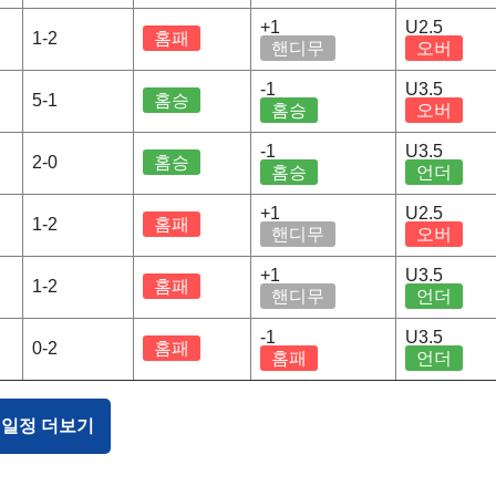
+1
U2.5
1-2
홈패
핸디무
오버
-1
U3.5
5-1
홈승
홈승
오버
-1
U3.5
2-0
홈승
홈승
언더
+1
U2.5
1-2
홈패
핸디무
오버
+1
U3.5
1-2
홈패
핸디무
언더
-1
U3.5
0-2
홈패
홈패
언더
 일정 더보기