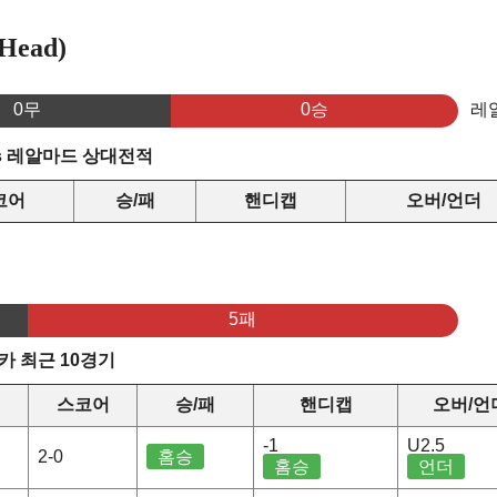
ead)
0무
0승
레
s 레알마드 상대전적
코어
승/패
핸디캡
오버/언더
5패
카 최근 10경기
스코어
승/패
핸디캡
오버/언
-1
U2.5
2-0
홈승
홈승
언더