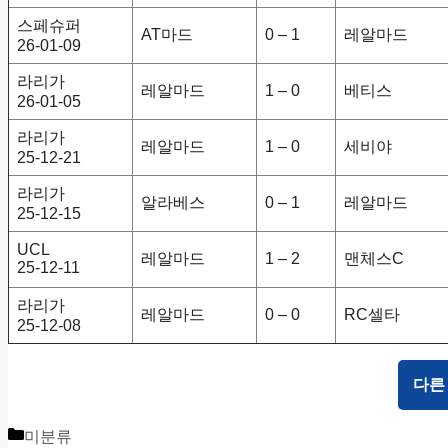
스페슈퍼
AT마드
0 – 1
레알마드
26-01-09
라리가
레알마드
1 – 0
베티스
26-01-05
라리가
레알마드
1 – 0
세비야
25-12-21
라리가
알라베스
0 – 1
레알마드
25-12-15
UCL
레알마드
1 – 2
맨체스C
25-12-11
라리가
레알마드
0 – 0
RC셀타
25-12-08
다른
Categories
미분류