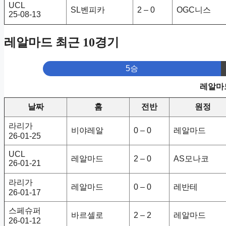
UCL
SL벤피카
2 – 0
OGC니스
25-08-13
레알마드 최근 10경기
5승
레알마드
날짜
홈
전반
원정
라리가
비야레알
0 – 0
레알마드
26-01-25
UCL
레알마드
2 – 0
AS모나코
26-01-21
라리가
레알마드
0 – 0
레반테
26-01-17
스페슈퍼
바르셀로
2 – 2
레알마드
26-01-12