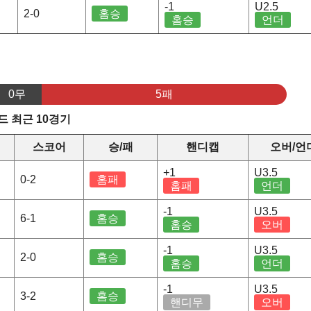
-1
U2.5
2-0
홈승
홈승
언더
0무
5패
 최근 10경기
스코어
승/패
핸디캡
오버/언
+1
U3.5
0-2
홈패
홈패
언더
-1
U3.5
6-1
홈승
홈승
오버
-1
U3.5
2-0
홈승
홈승
언더
-1
U3.5
3-2
홈승
핸디무
오버