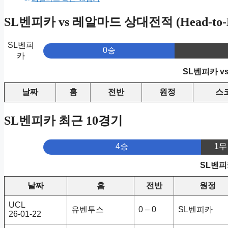
SL벤피카 vs 레알마드 상대전적 (Head-to-H
SL벤피
0승
카
SL벤피카 v
날짜
홈
전반
원정
스
SL벤피카 최근 10경기
4승
1무
SL벤피
날짜
홈
전반
원정
UCL
유벤투스
0 – 0
SL벤피카
26-01-22