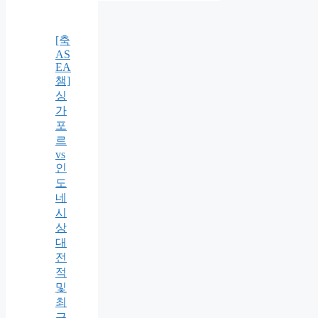
[축
AS
EA
챔]
싱
가
포
르
vs
인
도
네
시
상
대
전
적
및
최
근