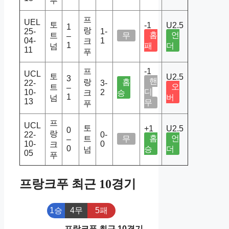
푸
프
UEL
토
-1
U2.5
1
랑
25-
1-
홈
언
트
무
–
04-
1
크
1
패
더
넘
11
푸
프
-1
UCL
토
U2.5
3
핸
랑
홈
22-
3-
오
트
–
디
10-
2
크
승
1
버
넘
13
무
푸
프
UCL
토
+1
U2.5
0
랑
22-
0-
홈
언
트
무
–
10-
0
크
0
승
더
넘
05
푸
프랑크푸 최근 10경기
1승
4무
5패
프랑크푸 최근 10경기