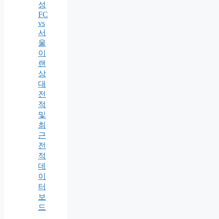
성
FC
vs
서
울
이
랜
상
대
전
적
및
최
근
전
적
데
이
터
보
드