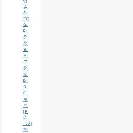
vs
김
해
FC
상
대
전
적
및
최
근
전
적
데
이
터
보
드
[K
리
그2]
화