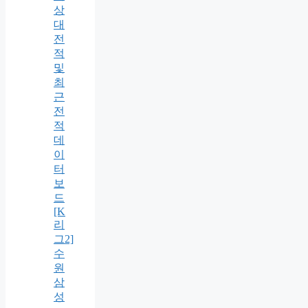
상
대
전
적
및
최
근
전
적
데
이
터
보
드
[K
리
그2]
수
원
삼
성