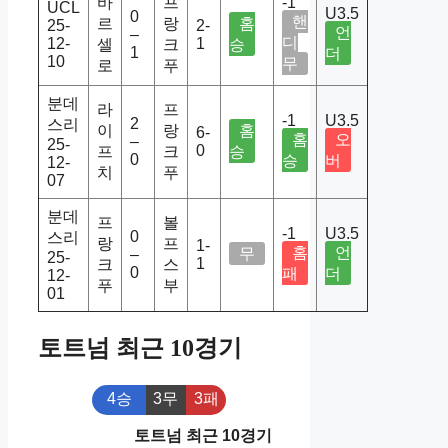
바
프
-1
UCL
U3.5
0
핸
르
랑
홈
25-
2-
언
–
디
12-
1
셀
크
승
1
더
10
무
로
푸
분데
라
프
-1
U3.5
2
스리
이
랑
홈
6-
홈
오
–
25-
0
프
크
승
0
승
버
12-
치
푸
07
분데
프
볼
-1
U3.5
0
스리
랑
프
1-
홈
언
무
–
25-
1
크
스
0
패
더
12-
푸
부
01
토트넘 최근 10경기
4승
3무
3패
토트넘 최근 10경기