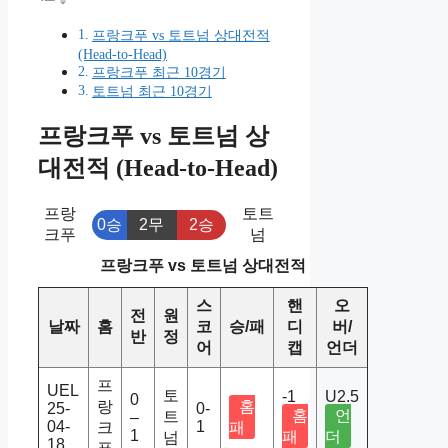
프랑크푸 vs 토트넘 상대전적
(Head-to-Head)
프랑크푸 최근 10경기
토트넘 최근 10경기
프랑크푸 vs 토트넘 상
대전적 (Head-to-Head)
프랑
토트
0승
2무
2승
크푸
넘
프랑크푸 vs 토트넘 상대전적
스
핸
오
전
원
날짜
홈
코
승/패
디
버/
반
정
어
캡
언더
프
UEL
토
-1
U2.5
0
랑
홈
25-
0-
홈
언
트
–
04-
1
크
패
1
패
더
넘
18