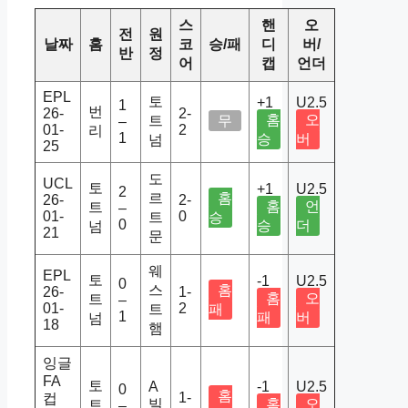
스
핸
오
전
원
날짜
홈
코
승/패
디
버/
반
정
어
캡
언더
EPL
토
+1
U2.5
1
번
26-
2-
홈
오
트
무
–
01-
2
리
1
승
버
넘
25
도
UCL
토
+1
U2.5
2
르
홈
26-
2-
홈
언
트
–
01-
0
트
승
0
승
더
넘
21
문
웨
EPL
토
-1
U2.5
0
스
홈
26-
1-
홈
오
트
–
01-
2
트
패
1
패
버
넘
18
햄
잉글
FA
토
A
-1
U2.5
0
홈
1-
컵
빌
홈
오
트
–