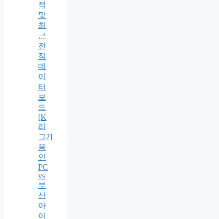
적
및
최
근
전
적
데
이
터
보
드
[K
리
그2]
용
인
FC
vs
부
산
아
이