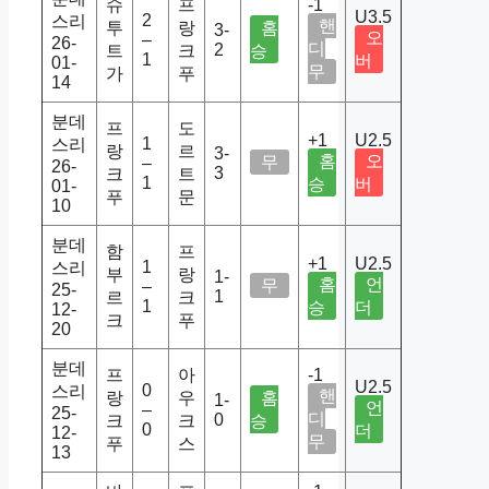
슈
프
-1
U3.5
2
스리
핸
투
랑
홈
3-
오
–
26-
디
2
트
크
승
1
버
01-
무
가
푸
14
분데
프
도
+1
U2.5
1
스리
랑
르
3-
홈
오
무
–
26-
3
크
트
1
승
버
01-
푸
문
10
분데
함
프
+1
U2.5
1
스리
부
랑
1-
홈
언
무
–
25-
1
르
크
1
승
더
12-
크
푸
20
분데
프
아
-1
U2.5
0
스리
핸
랑
우
홈
1-
언
–
25-
디
0
크
크
승
0
더
12-
무
푸
스
13