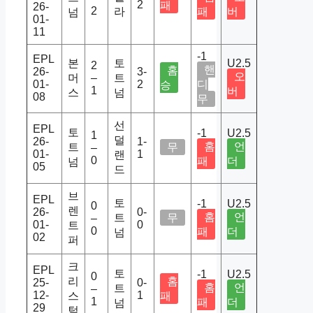
2
패
26-
2
라
패
버
넘
01-
11
-1
EPL
본
토
U2.5
2
핸
홈
26-
3-
오
머
–
트
01-
2
디
승
1
버
스
넘
08
무
선
EPL
토
-1
U2.5
1
덜
26-
1-
홈
언
트
무
–
01-
1
랜
0
패
더
넘
05
드
브
EPL
토
-1
U2.5
0
렌
26-
0-
홈
언
트
무
–
01-
0
트
0
패
더
넘
02
퍼
크
EPL
토
-1
U2.5
0
리
홈
25-
0-
홈
언
트
–
12-
1
스
패
1
패
더
넘
29
털