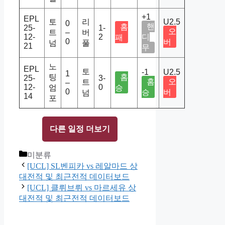
+1
EPL
토
리
U2.5
0
핸
홈
25-
1-
오
트
–
버
12-
2
디
패
0
버
넘
풀
21
무
노
EPL
토
-1
U2.5
1
팅
홈
25-
3-
홈
오
트
–
12-
0
엄
승
0
승
버
넘
14
포
다른 일정 더보기
Categories
미분류
[UCL] SL벤피카 vs 레알마드 상
대전적 및 최근전적 데이터보드
[UCL] 클뤼브뤼 vs 마르세유 상
대전적 및 최근전적 데이터보드