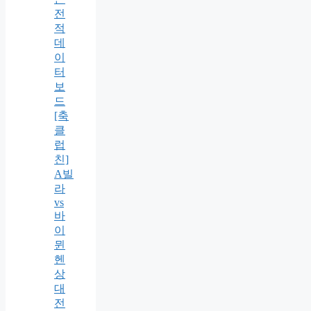
전
적
데
이
터
보
드
[축
클
럽
친]
A빌
라
vs
바
이
뮌
헨
상
대
전