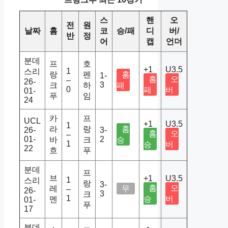
스
핸
오
전
원
날짜
홈
코
승/패
디
버/
반
정
어
캡
언더
분데
프
호
+1
U3.5
1
스리
랑
펜
홈
1-
홈
오
–
26-
3
크
하
패
0
패
버
01-
푸
임
24
카
프
UCL
+1
U3.5
1
라
랑
홈
26-
3-
홈
오
–
01-
2
바
크
승
1
승
버
22
흐
푸
분데
프
브
+1
U3.5
1
스리
랑
3-
홈
오
레
무
–
26-
3
크
1
승
버
멘
01-
푸
17
분데