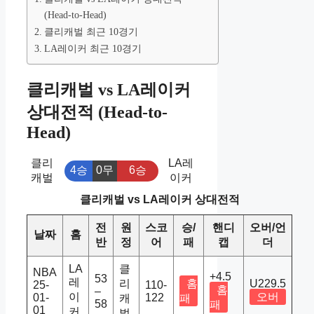
(Head-to-Head)
클리캐벌 최근 10경기
LA레이커 최근 10경기
클리캐벌 vs LA레이커
상대전적 (Head-to-
Head)
클리
LA레
4승
0무
6승
캐벌
이커
클리캐벌 vs LA레이커 상대전적
전
원
스코
승/
핸디
오버/언
날짜
홈
반
정
어
패
캡
더
LA
클
NBA
+4.5
53
레
리
홈
U229.5
25-
110-
홈
–
이
오버
01-
122
캐
패
58
패
01
커
벌