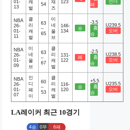
언더
01-
123
캐
재
54
패
13
벌
즈
클
미
NBA
-3.5
63
리
네
U239.5
26-
146-
홈
승
–
오버
01-
134
캐
울
65
승
11
벌
브
미
클
NBA
-2.5
63
네
리
U238.5
26-
131-
홈
패
–
오버
01-
122
울
캐
67
승
09
브
벌
인
클
NBA
+5.5
60
디
리
U235.5
26-
116-
홈
승
–
오버
01-
120
페
캐
53
승
07
이
벌
LA레이커 최근 10경기
4승
0무
6패