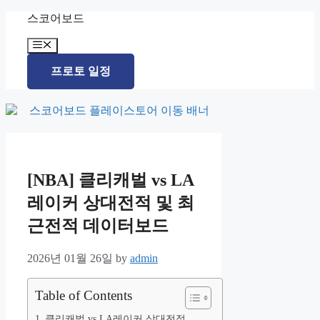
Skip
스코어보드
to
content
Menu
프로토 일정
[NBA] 클리캐벌 vs LA
레이커 상대전적 및 최
근전적 데이터보드
2026년 01월 26일
by
admin
Table of Contents
클리캐벌 vs LA레이커 상대전적