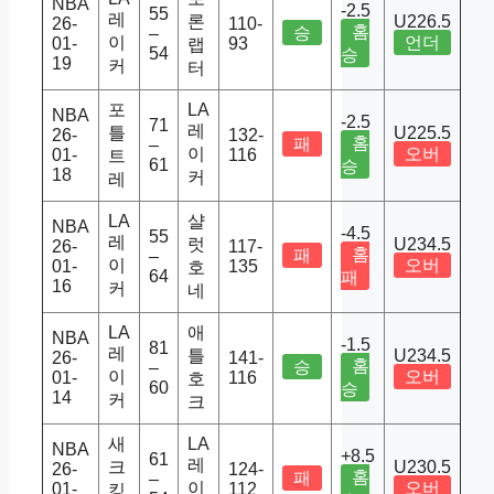
NBA
-2.5
55
레
론
U226.5
26-
110-
홈
승
–
이
언더
01-
93
랩
54
승
19
커
터
포
LA
NBA
-2.5
71
레
틀
U225.5
26-
132-
홈
패
–
이
오버
01-
116
트
61
승
18
커
레
LA
샬
NBA
-4.5
55
레
럿
U234.5
26-
117-
홈
패
–
이
오버
01-
135
호
64
패
16
커
네
LA
애
NBA
-1.5
81
레
틀
U234.5
26-
141-
홈
승
–
이
오버
01-
116
호
60
승
14
커
크
새
LA
NBA
+8.5
61
레
크
U230.5
26-
124-
홈
패
–
이
오버
01-
112
킹