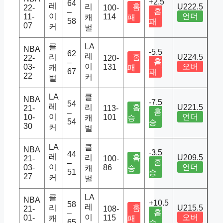
+2.5
64
레
리
홈
U222.5
22-
100-
홈
–
이
언더
11-
114
캐
패
58
패
07
커
벌
클
LA
NBA
-5.5
62
레
리
홈
U224.5
22-
120-
홈
–
이
오버
03-
131
캐
패
67
패
22
커
벌
LA
클
NBA
-7.5
54
레
리
홈
U221.5
21-
113-
홈
–
이
언더
10-
101
캐
승
54
승
30
커
벌
LA
클
NBA
-3.5
44
레
리
홈
U209.5
21-
100-
홈
–
이
언더
03-
86
캐
승
51
승
27
커
벌
클
LA
NBA
+10.5
58
레
리
홈
U215.5
21-
108-
홈
–
이
오버
01-
115
캐
패
65
승