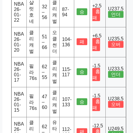
샬
클
NBA
+2.5
32
럿
리
U237.5
26-
87-
홈
승
–
언더
01-
94
호
캐
56
패
22
네
벌
클
오
NBA
+6.5
51
리
클
U235.5
26-
104-
홈
패
–
오버
01-
136
캐
썬
66
패
20
벌
더
클
NBA
-1.5
필
62
리
U233.5
26-
115-
홈
승
–
라
언더
01-
117
캐
55
패
76s
17
벌
클
NBA
-1.5
필
47
리
U238.5
26-
107-
홈
승
–
라
오버
01-
133
캐
60
패
76s
15
벌
클
유
NBA
-12.5
62
리
타
U249.5
26-
112-
홈
패
–