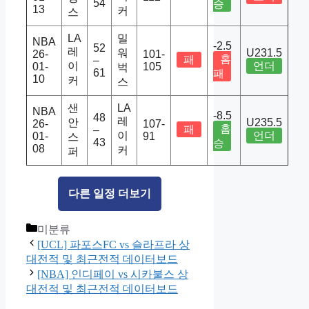
54
승
13
커
스
LA
밀
NBA
-2.5
52
레
워
U231.5
26-
101-
홈
패
–
이
언더
01-
105
벅
61
패
10
커
스
샌
LA
NBA
-8.5
48
레
안
U235.5
26-
107-
홈
패
–
이
언더
01-
91
스
43
승
08
커
퍼
다른 일정 더보기
Categories
미분류
[UCL] 파포스FC vs 슬라프라 상
대전적 및 최근전적 데이터보드
[NBA] 인디페이 vs 시카불스 상
대전적 및 최근전적 데이터보드