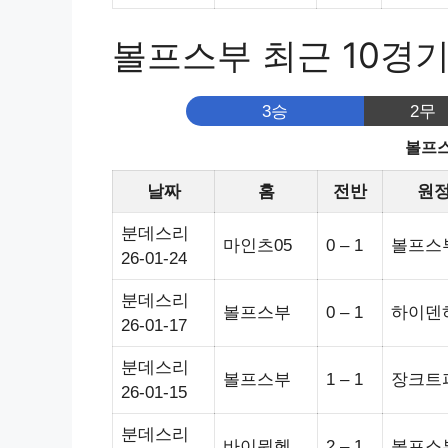
볼프스부 최근 10경
3승
2무
볼프스
날짜
홈
전반
원
분데스리
마인츠05
0 – 1
볼프스
26-01-24
분데스리
볼프스부
0 – 1
하이덴
26-01-17
분데스리
볼프스부
1 – 1
장크트
26-01-15
분데스리
바이뮌헨
2 – 1
볼프스