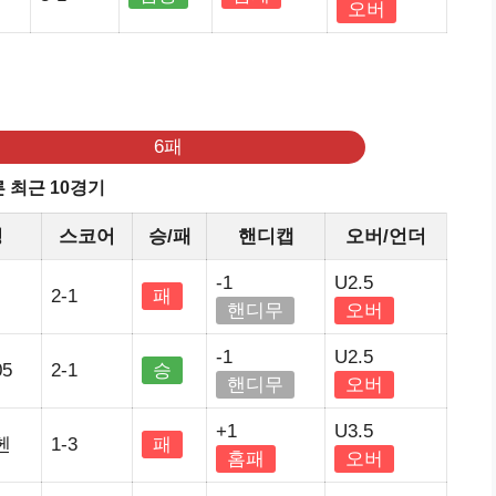
오버
6패
 최근 10경기
정
스코어
승/패
핸디캡
오버/언더
-1
U2.5
2-1
패
핸디무
오버
-1
U2.5
5
2-1
승
핸디무
오버
+1
U3.5
헨
1-3
패
홈패
오버