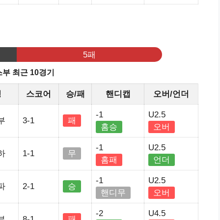
기
5패
부 최근 10경기
정
스코어
승/패
핸디캡
오버/언더
-1
U2.5
부
3-1
패
홈승
오버
-1
U2.5
하
1-1
무
홈패
언더
-1
U2.5
파
2-1
승
핸디무
오버
-2
U4.5
부
8-1
패