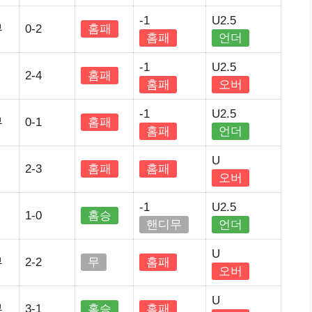
-1
U2.5
부
0-2
홈패
홈패
언더
-1
U2.5
2-4
홈패
홈패
오버
-1
U2.5
부
0-1
홈패
홈패
언더
U
2-3
홈패
홈패
오버
-1
U2.5
1-0
홈승
핸디무
언더
U
부
2-2
무
홈패
오버
U
부
3-1
홈승
홈패