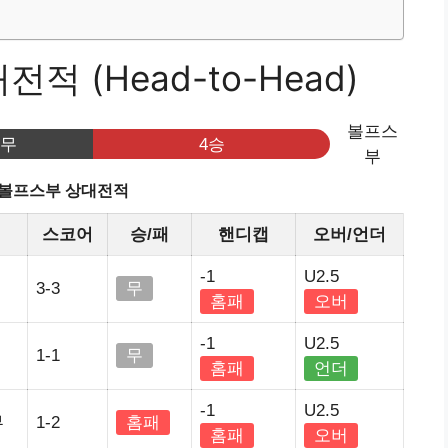
적 (Head-to-Head)
볼프스
3무
4승
부
s 볼프스부 상대전적
스코어
승/패
핸디캡
오버/언더
-1
U2.5
3-3
무
홈패
오버
-1
U2.5
1-1
무
홈패
언더
-1
U2.5
부
1-2
홈패
홈패
오버