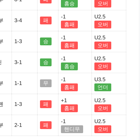
홈승
오버
-1
U2.5
부
3-4
패
홈패
오버
-1
U2.5
부
1-3
승
홈패
오버
-1
U2.5
린
3-1
승
홈승
오버
-1
U3.5
부
1-1
무
홈패
언더
+1
U2.5
젠
1-3
패
홈패
오버
-1
U2.5
부
2-1
패
핸디무
오버