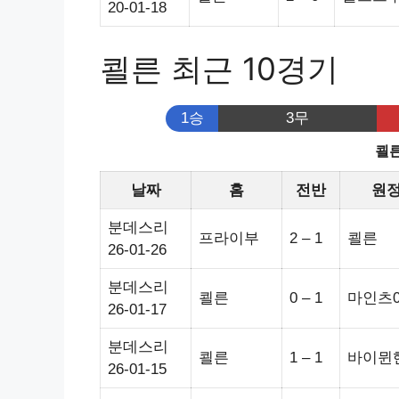
20-01-18
쾰른 최근 10경기
1승
3무
쾰른
날짜
홈
전반
원
분데스리
프라이부
2 – 1
쾰른
26-01-26
분데스리
쾰른
0 – 1
마인츠0
26-01-17
분데스리
쾰른
1 – 1
바이뮌
26-01-15