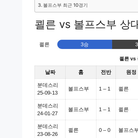
볼프스부 최근 10경기
쾰른 vs 볼프스부 상대전
쾰른
3승
쾰른 v
날짜
홈
전반
원정
분데스리
볼프스부
1 – 1
쾰른
25-09-13
분데스리
볼프스부
1 – 1
쾰른
24-01-27
분데스리
쾰른
0 – 0
볼프스
23-08-26