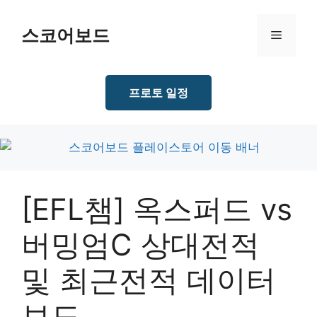
Skip
to
스코어보드
Menu
content
프로토 일정
[EFL챔] 옥스퍼드 vs
버밍엄C 상대전적
및 최근전적 데이터
보드