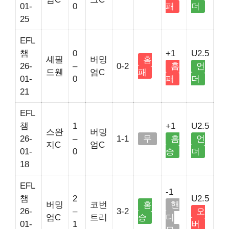
01-
0
패
더
25
EFL
챔
0
+1
U2.5
셰필
버밍
홈
26-
–
0-2
홈
언
드웬
엄C
패
01-
0
패
더
21
EFL
챔
1
+1
U2.5
스완
버밍
26-
–
1-1
무
홈
언
지C
엄C
01-
0
승
더
18
EFL
-1
챔
2
U2.5
버밍
코번
홈
핸
26-
–
3-2
오
엄C
트리
승
디
01-
1
버