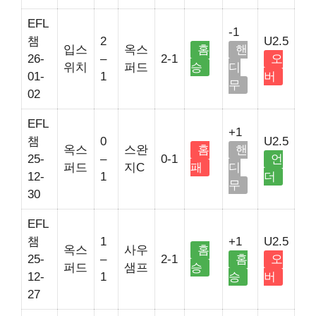
EFL
-1
챔
2
U2.5
입스
옥스
홈
핸
26-
–
2-1
오
위치
퍼드
승
디
01-
1
버
무
02
EFL
+1
챔
0
U2.5
옥스
스완
홈
핸
25-
–
0-1
언
퍼드
지C
패
디
12-
1
더
무
30
EFL
챔
1
+1
U2.5
옥스
사우
홈
25-
–
2-1
홈
오
퍼드
샘프
승
12-
1
승
버
27