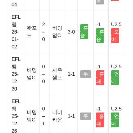
무
04
EFL
챔
2
-1
U2.5
왓포
버밍
홈
26-
–
3-0
홈
오
드
엄C
승
01-
0
승
버
02
EFL
챔
0
-1
U2.5
버밍
사우
25-
–
1-1
무
홈
언
엄C
샘프
12-
0
패
더
30
EFL
챔
0
-1
U2.5
버밍
더비
25-
–
1-1
무
홈
언
엄C
카운
12-
1
패
더
26