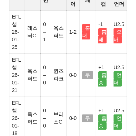
반
패
어
캡
언더
EFL
챔
0
-1
U2.5
레스
옥스
홈
26-
–
1-2
홈
오
터C
퍼드
패
01-
1
패
버
25
EFL
챔
0
+1
U2.5
옥스
퀸즈
26-
–
0-0
무
홈
언
퍼드
파크
01-
0
승
더
21
EFL
챔
0
+1
U2.5
옥스
브리
26-
–
0-0
무
홈
언
퍼드
스C
01-
0
승
더
18