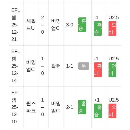
EFL
챔
2
-1
U2.5
셰필
버밍
홈
25-
–
3-0
홈
오
드U
엄C
승
12-
0
승
버
21
EFL
챔
1
-1
U2.5
버밍
25-
–
찰턴
1-1
무
홈
언
엄C
12-
0
패
더
14
EFL
챔
1
+1
U2.5
퀸즈
버밍
홈
25-
–
2-1
홈
오
파크
엄C
승
12-
0
승
버
10