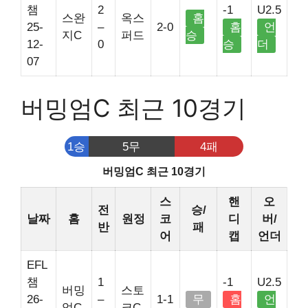
챔
2
-1
U2.5
스완
옥스
홈
25-
–
2-0
홈
언
지C
퍼드
승
12-
0
승
더
07
버밍엄C 최근 10경기
1승
5무
4패
버밍엄C 최근 10경기
스
핸
오
전
승/
날짜
홈
원정
코
디
버/
반
패
어
캡
언더
EFL
챔
1
-1
U2.5
버밍
스토
26-
–
1-1
무
홈
언
엄C
크C