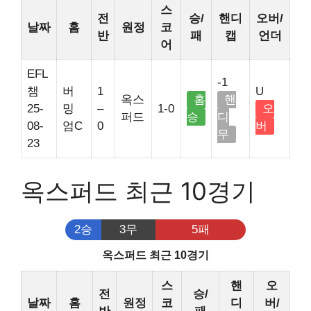
스
전
승/
핸디
오버/
날짜
홈
원정
코
반
패
캡
언더
어
EFL
-1
챔
버
1
U
옥스
홈
핸
25-
밍
–
1-0
오
퍼드
승
디
08-
엄C
0
버
무
23
옥스퍼드 최근 10경기
2승
3무
5패
옥스퍼드 최근 10경기
스
핸
오
전
승/
날짜
홈
원정
코
디
버/