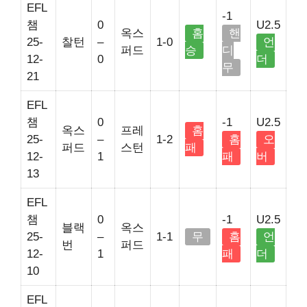
EFL
-1
챔
0
U2.5
옥스
홈
핸
25-
찰턴
–
1-0
언
퍼드
승
디
12-
0
더
무
21
EFL
챔
0
-1
U2.5
옥스
프레
홈
25-
–
1-2
홈
오
퍼드
스턴
패
12-
1
패
버
13
EFL
챔
0
-1
U2.5
블랙
옥스
25-
–
1-1
무
홈
언
번
퍼드
12-
1
패
더
10
EFL