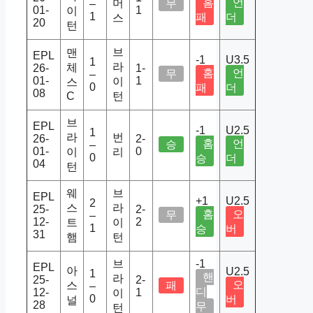
홈
언
머
무
–
01-
1
이
1
패
더
스
20
턴
브
맨
EPL
-1
U3.5
1
라
체
26-
1-
홈
언
무
–
01-
1
이
스
0
패
더
08
C
턴
브
EPL
-1
U2.5
1
라
번
26-
2-
홈
언
승
–
01-
0
이
리
0
승
더
04
턴
웨
브
EPL
+1
U2.5
2
스
라
25-
2-
홈
오
무
–
12-
2
트
이
1
승
버
31
햄
턴
브
-1
EPL
아
U2.5
1
핸
라
25-
2-
오
스
패
–
디
12-
1
이
0
버
널
28
무
턴