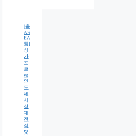
[축
AS
EA
챔]
싱
가
포
르
vs
인
도
네
시
상
대
전
적
및