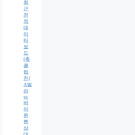
최
근
전
적
데
이
터
보
드
[축
클
럽
친]
A빌
라
vs
바
이
뮌
헨
상
대