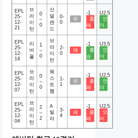
브
선
EPL
-1
U2.5
0
라
덜
25-
0-
홈
언
무
–
12-
0
이
랜
0
패
더
21
턴
드
브
EPL
리
-1
U3.5
1
라
25-
2-
홈
언
버
패
–
12-
0
이
0
승
더
풀
14
턴
브
웨
EPL
-1
U2.5
0
라
스
25-
1-
홈
언
무
–
12-
1
이
트
0
패
더
07
턴
햄
브
EPL
A
-1
U2.5
2
라
25-
3-
빌
홈
오
패
–
12-
4
이
2
라
패
버
04
턴