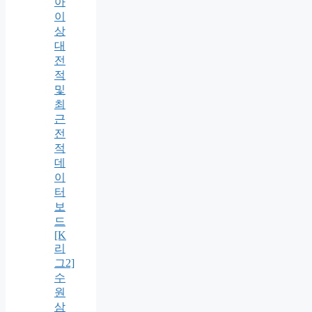
아
이
상
대
전
적
및
최
근
전
적
데
이
터
보
드
[K
리
그2]
수
원
삼