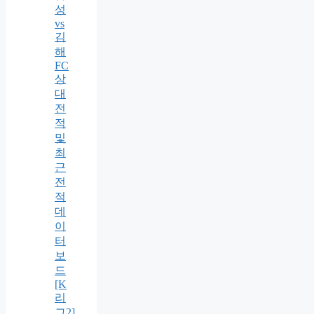
성
vs
김
해
FC
상
대
전
적
및
최
근
전
적
데
이
터
보
드
[K
리
그2]