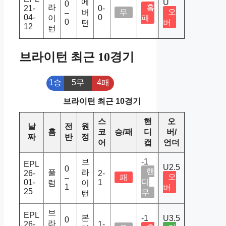
에
U
0
라
홈
21-
0-
오
버
무
–
04-
0
이
패
0
버
턴
12
턴
브라이턴 최근 10경기
1승
5무
4패
브라이턴 최근 10경기
스
핸
오
날
전
원
홈
코
승/패
디
버/
짜
반
정
어
캡
언더
브
-1
EPL
U2.5
0
핸
풀
라
26-
2-
오
패
–
디
01-
1
럼
이
1
버
25
무
턴
브
EPL
본
-1
U3.5
0
라
26-
1-