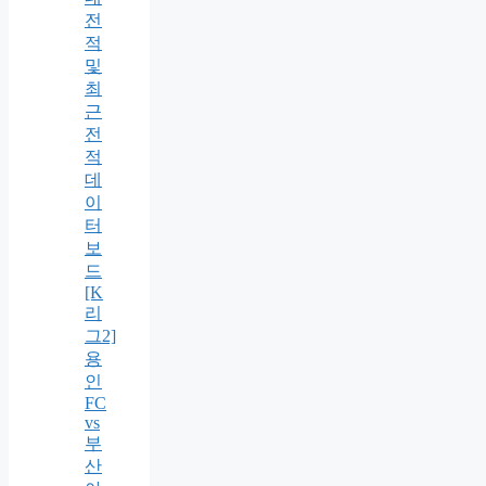
전
적
및
최
근
전
적
데
이
터
보
드
[K
리
그2]
용
인
FC
vs
부
산