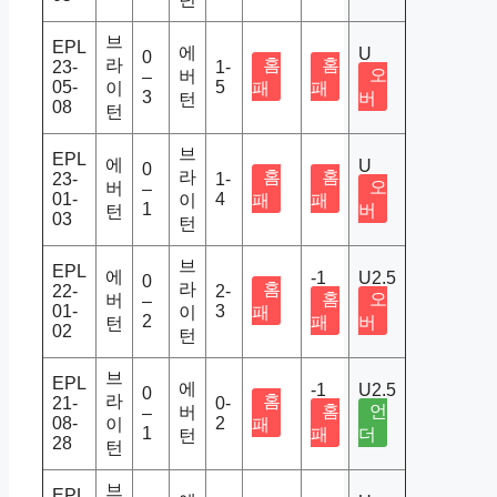
브
EPL
에
U
0
라
홈
홈
23-
1-
오
버
–
05-
5
이
패
패
3
버
턴
08
턴
브
EPL
에
U
0
라
홈
홈
23-
1-
오
버
–
01-
4
이
패
패
1
버
턴
03
턴
브
EPL
에
-1
U2.5
0
라
홈
22-
2-
홈
오
버
–
01-
3
이
패
2
패
버
턴
02
턴
브
EPL
에
-1
U2.5
0
라
홈
21-
0-
홈
언
버
–
08-
2
이
패
1
패
더
턴
28
턴
브
EPL