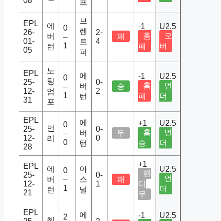
08
프
브
EPL
에
-1
U2.5
0
렌
26-
2-
홈
오
버
패
–
01-
4
트
1
패
버
턴
05
퍼
노
EPL
에
-1
U2.5
0
팅
25-
0-
홈
언
버
승
–
12-
2
엄
1
패
더
턴
31
포
EPL
에
+1
U2.5
0
번
25-
0-
홈
언
버
무
–
12-
0
리
0
승
더
턴
28
+1
EPL
에
아
U2.5
0
핸
25-
0-
언
버
–
스
패
12-
1
디
1
더
턴
널
21
무
EPL
에
-1
U2.5
2
첼