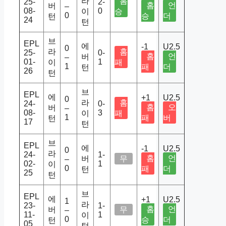
라
홈
25-
2-
홈
언
버
–
08-
0
이
승
0
승
더
턴
24
턴
브
EPL
에
-1
U2.5
0
라
홈
25-
0-
홈
언
버
–
01-
1
이
패
1
패
더
턴
26
턴
브
EPL
에
+1
U2.5
0
라
홈
24-
0-
홈
오
버
–
08-
3
이
패
1
패
버
턴
17
턴
브
EPL
에
-1
U2.5
0
라
24-
1-
홈
언
버
무
–
02-
1
이
0
패
더
턴
25
턴
브
EPL
에
+1
U2.5
1
라
23-
1-
홈
언
버
무
–
11-
1
이
0
승
더
턴
05
턴