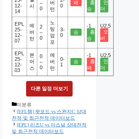
25-
2-
홈
언
버
패
–
12-
0
시
0
승
더
턴
14
노
EPL
에
-1
U2.5
2
팅
25-
3-
홈
오
버
승
–
12-
0
엄
0
승
버
턴
07
포
EPL
본
에
-1
U2.5
0
25-
0-
홈
언
머
버
승
–
12-
1
0
패
더
스
턴
03
다른 일정 더보기
Categories
미분류
[EFL챔] 왓포드 vs 스완지C 상대
전적 및 최근전적 데이터보드
[EPL] 리즈U vs 아스널 상대전적
및 최근전적 데이터보드