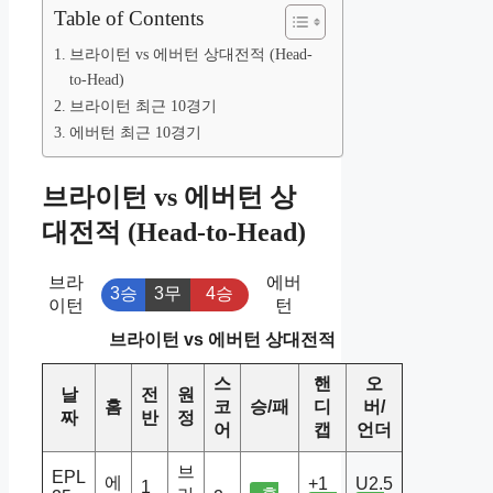
Table of Contents
브라이턴 vs 에버턴 상대전적 (Head-
to-Head)
브라이턴 최근 10경기
에버턴 최근 10경기
브라이턴 vs 에버턴 상
대전적 (Head-to-Head)
브라
에버
3승
3무
4승
이턴
턴
브라이턴 vs 에버턴 상대전적
스
핸
오
날
전
원
홈
코
승/패
디
버/
짜
반
정
어
캡
언더
브
EPL
에
+1
U2.5
1