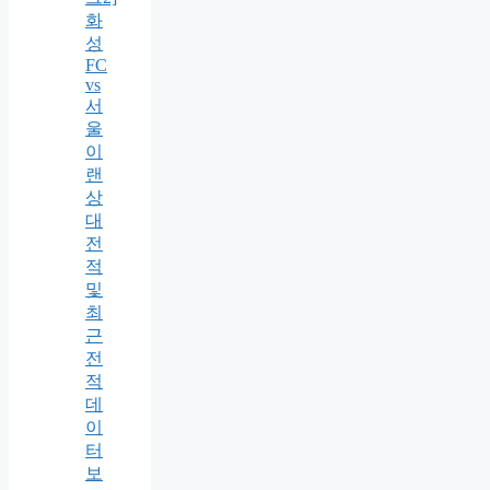
화
성
FC
vs
서
울
이
랜
상
대
전
적
및
최
근
전
적
데
이
터
보