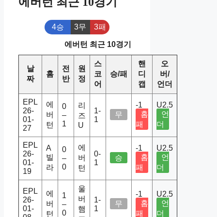
에버턴 최근 10경기
4승
3무
3패
에버턴 최근 10경기
스
핸
오
날
전
원
홈
코
승/패
디
버/
짜
반
정
어
캡
언더
EPL
에
-1
U2.5
리
0
26-
1-
홈
언
버
무
–
즈
01-
1
1
패
더
턴
U
27
EPL
에
A
-1
U2.5
0
26-
0-
빌
홈
언
버
승
–
01-
1
0
라
패
더
턴
19
울
EPL
에
-1
U2.5
1
버
26-
1-
홈
언
버
무
–
01-
1
햄
0
패
더
턴