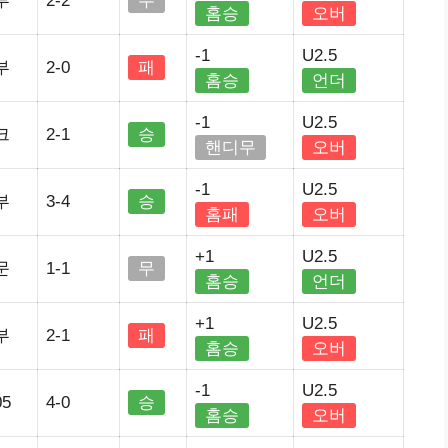
부
2-2
무
홈승
오버
-1
U2.5
부
2-0
패
홈승
언더
-1
U2.5
크
2-1
승
핸디무
오버
-1
U2.5
부
3-4
승
홈패
오버
+1
U2.5
문
1-1
무
홈승
언더
+1
U2.5
부
2-1
패
홈승
오버
-1
U2.5
5
4-0
승
홈승
오버