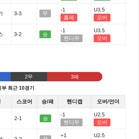
-1
U3.5
가
3-3
무
홈패
오버
-1
U3.5
스
3-2
승
핸디무
오버
기
2무
3패
부 최근 10경기
정
스코어
승/패
핸디캡
오버/언더
-1
U2.5
2-1
승
핸디무
오버
+1
U2.5