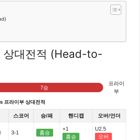
d)
상대전적 (Head-to-
프라이
7승
부
vs 프라이부 상대전적
스코어
승/패
핸디캡
오버/언더
+1
U2.5
가
3-1
홈승
홈승
오버