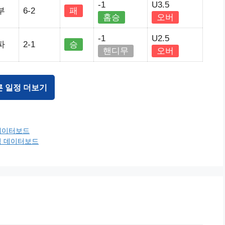
-1
U3.5
부
6-2
패
홈승
오버
-1
U2.5
파
2-1
승
핸디무
오버
른 일정 더보기
 데이터보드
적 데이터보드