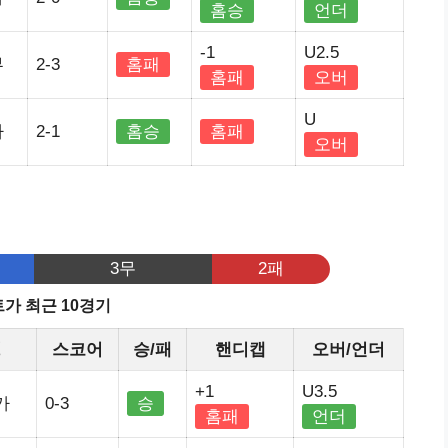
홈승
언더
-1
U2.5
부
2-3
홈패
홈패
오버
U
가
2-1
홈승
홈패
오버
기
3무
2패
가 최근 10경기
정
스코어
승/패
핸디캡
오버/언더
+1
U3.5
가
0-3
승
홈패
언더