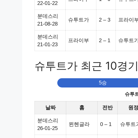
22-01-22
분데스리
슈투트가
2 – 3
프라이
21-08-28
분데스리
프라이부
2 – 1
슈투트
21-01-23
슈투트가 최근 10경
5승
슈투트
날짜
홈
전반
원
분데스리
묀헨글라
0 – 1
슈투트
26-01-25