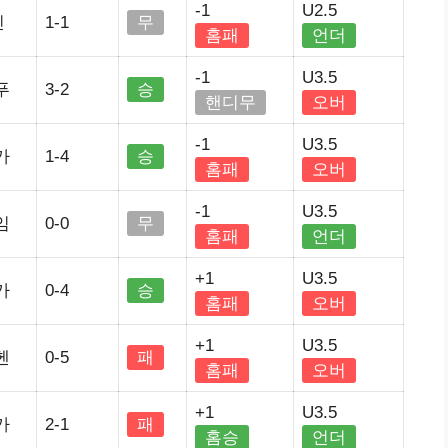
-1
U2.5
린
1-1
무
홈패
언더
-1
U3.5
푸
3-2
승
핸디무
오버
-1
U3.5
가
1-4
승
홈패
오버
-1
U3.5
임
0-0
무
홈패
언더
+1
U3.5
가
0-4
승
홈패
오버
+1
U3.5
헨
0-5
패
홈패
오버
+1
U3.5
가
2-1
패
홈승
언더