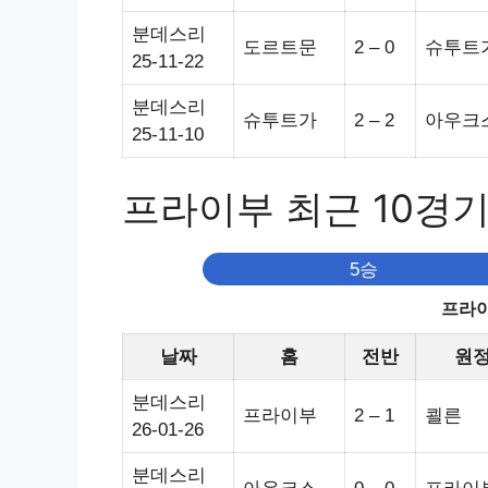
분데스리
도르트문
2 – 0
슈투트
25-11-22
분데스리
슈투트가
2 – 2
아우크
25-11-10
프라이부 최근 10경
5승
프라이
날짜
홈
전반
원
분데스리
프라이부
2 – 1
쾰른
26-01-26
분데스리