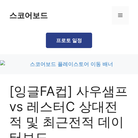
Skip
to
스코어보드
Menu
content
프로토 일정
[잉글FA컵] 사우샘프
vs 레스터C 상대전
적 및 최근전적 데이
터보드