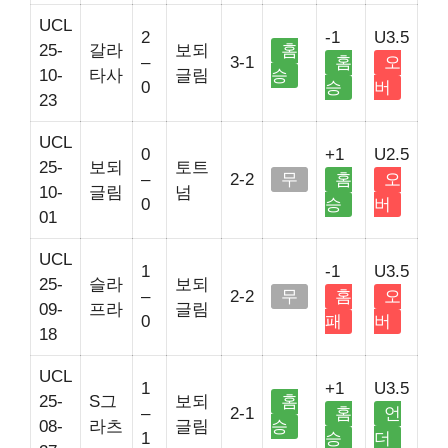
UCL
2
-1
U3.5
25-
갈라
보되
홈
–
3-1
홈
오
10-
타사
글림
승
0
승
버
23
UCL
0
+1
U2.5
25-
보되
토트
–
2-2
무
홈
오
10-
글림
넘
0
승
버
01
UCL
1
-1
U3.5
25-
슬라
보되
–
2-2
무
홈
오
09-
프라
글림
0
패
버
18
UCL
1
+1
U3.5
25-
S그
보되
홈
–
2-1
홈
언
08-
라츠
글림
승
1
승
더