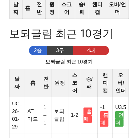
날
전
원
스코
승/
핸디
오버/언
홈
짜
반
정
어
패
캡
더
보되글림 최근 10경기
2승
3무
4패
보되글림 최근 10경기
스
핸
오
날
전
승/
홈
원정
코
디
버/
짜
반
패
어
캡
언더
UCL
1
-1
U3.5
26-
AT
보되
홈
–
1-2
홈
언
01-
마드
글림
패
1
패
더
29