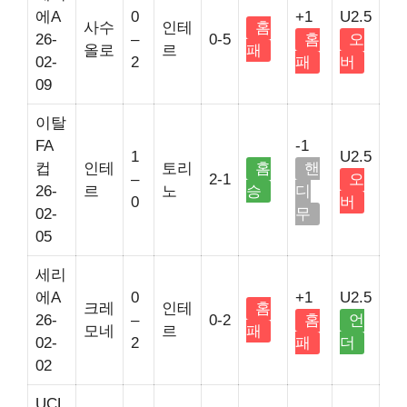
에A
0
+1
U2.5
사수
인테
홈
26-
–
0-5
홈
오
올로
르
패
02-
2
패
버
09
이탈
FA
-1
1
U2.5
컵
인테
토리
홈
핸
–
2-1
오
26-
르
노
승
디
0
버
02-
무
05
세리
에A
0
+1
U2.5
크레
인테
홈
26-
–
0-2
홈
언
모네
르
패
02-
2
패
더
02
UCL