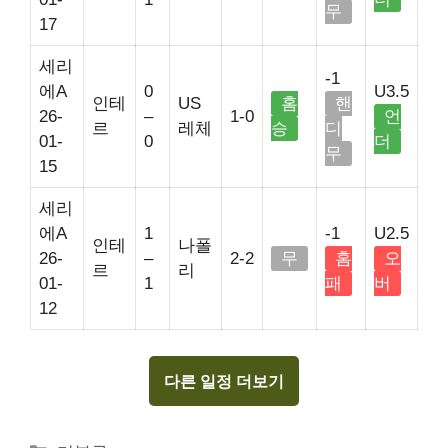
무
17
세리
-1
에A
0
U3.5
인테
US
홈
핸
26-
–
1-0
언
르
레체
승
디
01-
0
더
무
15
세리
에A
1
-1
U2.5
인테
나폴
26-
–
2-2
무
홈
오
르
리
01-
1
패
버
12
다른 일정 더보기