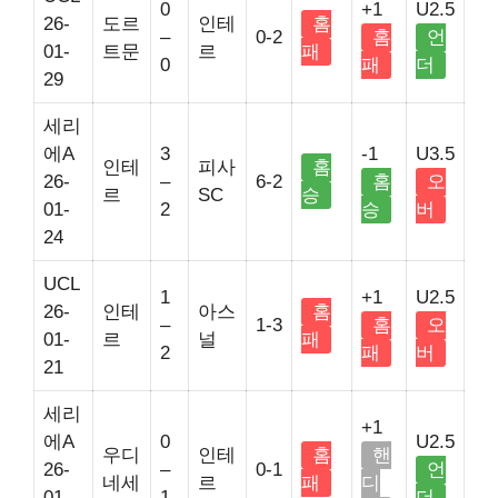
0
+1
U2.5
26-
도르
인테
홈
–
0-2
홈
언
01-
트문
르
패
0
패
더
29
세리
에A
3
-1
U3.5
인테
피사
홈
26-
–
6-2
홈
오
르
SC
승
01-
2
승
버
24
UCL
1
+1
U2.5
26-
인테
아스
홈
–
1-3
홈
오
01-
르
널
패
2
패
버
21
세리
+1
에A
0
U2.5
우디
인테
홈
핸
26-
–
0-1
언
네세
르
패
디
01-
1
더