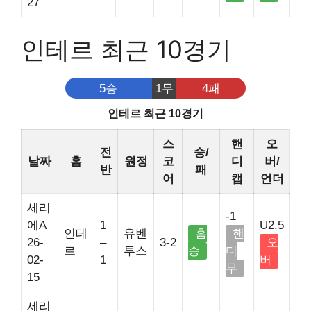
27
인테르 최근 10경기
5승
1무
4패
인테르 최근 10경기
스
핸
오
전
승/
날짜
홈
원정
코
디
버/
반
패
어
캡
언더
세리
-1
에A
1
U2.5
인테
유벤
홈
핸
26-
–
3-2
오
르
투스
승
디
02-
1
버
무
15
세리