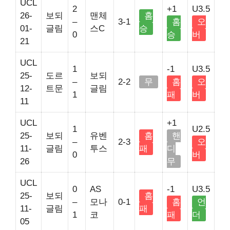
UCL
2
+1
U3.5
26-
보되
맨체
홈
–
3-1
홈
오
01-
글림
스C
승
0
승
버
21
UCL
1
-1
U3.5
25-
도르
보되
–
2-2
무
홈
오
12-
트문
글림
1
패
버
11
UCL
+1
1
U2.5
25-
보되
유벤
홈
핸
–
2-3
오
11-
글림
투스
패
디
0
버
26
무
UCL
0
AS
-1
U3.5
25-
보되
홈
–
모나
0-1
홈
언
11-
글림
패
1
코
패
더
05