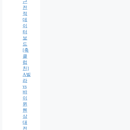
근
전
적
데
이
터
보
드
[축
클
럽
친]
A빌
라
vs
바
이
뮌
헨
상
대
전