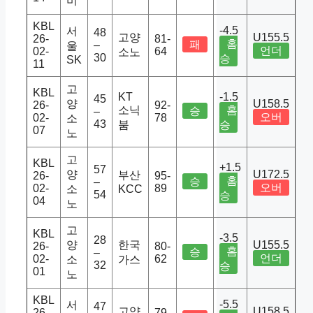
비
KBL
-4.5
서
48
고양
U155.5
26-
81-
홈
패
–
울
언더
02-
64
소노
30
승
SK
11
고
KBL
KT
-1.5
45
양
U158.5
26-
92-
소닉
홈
승
–
오버
02-
78
소
43
붐
승
07
노
고
KBL
+1.5
57
양
U172.5
부산
26-
95-
홈
승
–
오버
02-
89
소
KCC
54
승
04
노
고
KBL
-3.5
28
양
한국
U155.5
26-
80-
홈
승
–
언더
02-
62
소
가스
32
승
01
노
KBL
-5.5
서
47
고양
U158.5
26-
79-