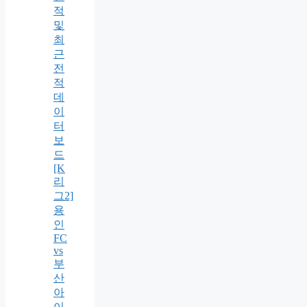
적
및
최
근
전
적
데
이
터
보
드
[K
리
그2]
용
인
FC
vs
부
산
아
이