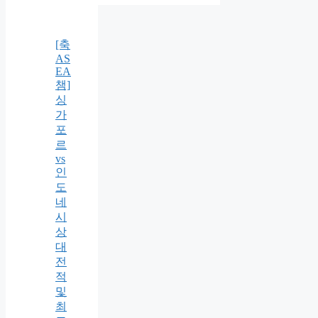
[축
AS
EA
챔]
싱
가
포
르
vs
인
도
네
시
상
대
전
적
및
최