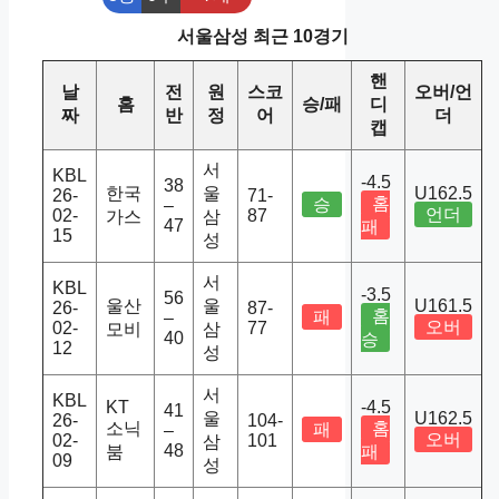
서울삼성 최근 10경기
핸
날
전
원
스코
오버/언
홈
승/패
디
짜
반
정
어
더
캡
서
KBL
-4.5
38
한국
울
U162.5
26-
71-
홈
승
–
언더
02-
87
가스
삼
47
패
15
성
서
KBL
-3.5
56
울산
울
U161.5
26-
87-
홈
패
–
오버
02-
77
모비
삼
40
승
12
성
서
KBL
KT
-4.5
41
울
U162.5
26-
104-
소닉
홈
패
–
오버
02-
101
삼
48
붐
패
09
성