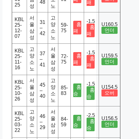
48
패
25
성
노
서
고
KBL
-1.5
31
울
양
홈
U160.5
25-
59-
홈
–
언더
12-
75
삼
소
패
42
패
07
성
노
고
서
KBL
-1.5
37
양
울
홈
U159.5
25-
72-
홈
–
언더
11-
75
소
삼
패
41
패
16
노
성
서
고
KBL
-1.5
45
울
양
홈
U154.5
25-
85-
홈
–
오버
10-
83
삼
소
승
40
승
26
성
노
고
서
KBL
-2.5
46
양
울
홈
U156.5
25-
84-
홈
–
언더
03-
59
소
삼
승
29
승
22
노
성