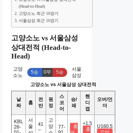
(Head-to-Head)
고양소노 최근 10경기
서울삼성 최근 10경기
고양소노 vs 서울삼성
상대전적 (Head-to-
Head)
고양
서울
5승
0무
5승
소노
삼성
고양소노 vs 서울삼성 상대전적
스
핸
날
전
원
승/
오버/언
홈
코
디
짜
반
정
패
더
어
캡
서
고
KBL
+1.5
41
울
양
홈
U160.5
26-
77-
홈
–
오버
01-
91
삼
소
패