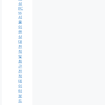
성
FC
vs
서
울
이
랜
상
대
전
적
및
최
근
전
적
데
이
터
보
드