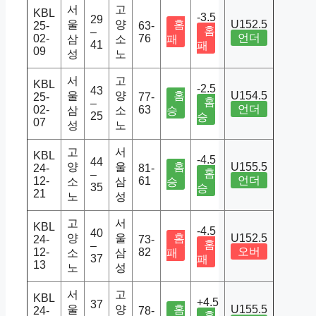
서
고
KBL
-3.5
29
울
양
홈
U152.5
25-
63-
홈
–
언더
02-
76
삼
소
패
41
패
09
성
노
서
고
KBL
-2.5
43
울
양
홈
U154.5
25-
77-
홈
–
언더
02-
63
삼
소
승
25
승
07
성
노
고
서
KBL
-4.5
44
양
울
홈
U155.5
24-
81-
홈
–
언더
12-
61
소
삼
승
35
승
21
노
성
고
서
KBL
-4.5
40
양
울
홈
U152.5
24-
73-
홈
–
오버
12-
82
소
삼
패
37
패
13
노
성
서
고
KBL
+4.5
37
울
양
홈
U155.5
24-
78-
홈