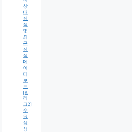
상
대
전
적
및
최
근
전
적
데
이
터
보
드
[K
리
그2]
수
원
삼
성