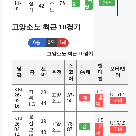
–
언더
11-
76
삼
소
승
42
승
02
성
노
고양소노 최근 10경기
6승
0무
4패
고양소노 최근 10경기
스
핸
날
전
오버/언
홈
원정
코
승/패
디
짜
반
더
어
캡
KBL
-6.5
창
28
고양
U151.5
26-
37-
홈
패
–
원
오버
02-
56
소노
44
패
LG
16
울
KBL
-1.5
39
산
고양
U153.5
26-
76-
홈
승
–
오버
02-
87
모
소노
43
패
14