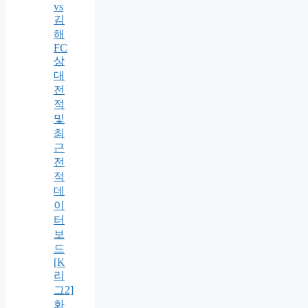
vs
김
해
FC
상
대
전
적
및
최
근
전
적
데
이
터
보
드
[K
리
그2]
화