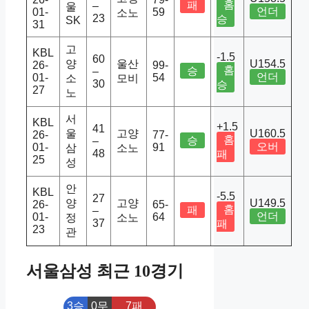
홈
패
–
울
언더
01-
59
소노
23
승
SK
31
고
KBL
-1.5
60
양
울산
U154.5
26-
99-
홈
승
–
언더
01-
54
소
모비
30
승
27
노
서
KBL
+1.5
41
울
고양
U160.5
26-
77-
홈
승
–
오버
01-
91
삼
소노
48
패
25
성
안
KBL
-5.5
27
양
고양
U149.5
26-
65-
홈
패
–
언더
01-
64
정
소노
37
패
23
관
서울삼성 최근 10경기
3승
0무
7패