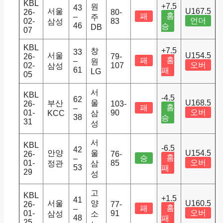
KBL
+7.5
원
43
서울
U167.5
26-
80-
홈
패
–
주
언더
02-
83
삼성
46
승
DB
07
KBL
+7.5
창
33
서울
U154.5
26-
79-
홈
패
–
원
오버
02-
107
삼성
61
패
LG
05
서
KBL
-4.5
62
울
U168.5
부산
26-
103-
홈
패
–
오버
01-
90
KCC
삼
38
승
31
성
서
KBL
-6.5
42
안양
울
U154.5
26-
76-
홈
승
–
오버
01-
85
정관
삼
53
패
29
성
고
KBL
+1.5
41
서울
양
U160.5
26-
77-
홈
패
–
오버
01-
91
삼성
소
48
패
25