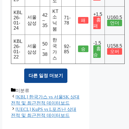
노
KT
KBL
+1.5
42
소
서울
U160.5
26-
71-
홈
–
패
01-
닉
78
언더
삼성
35
패
24
붐
한
KBL
-1.5
50
서울
국
U158.5
26-
92-
홈
승
–
오버
01-
85
삼성
가
38
승
22
스
다른 일정 더보기
Categories
미분류
[KBL] 한국가스 vs 서울SK 상대
전적 및 최근전적 데이터보드
[UECL] KuPS vs L포즈난 상대
전적 및 최근전적 데이터보드