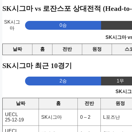
SK시그마 vs 로잔스포 상대전적 (Head-to-
SK시그
0승
마
SK시그마 v
날짜
홈
전반
원정
스
SK시그마 최근 10경기
2승
1무
SK시그
날짜
홈
전반
원정
UECL
SK시그마
0 – 2
L포즈난
25-12-19
UECL