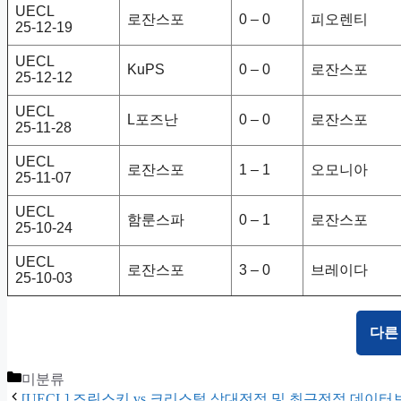
UECL
로잔스포
0 – 0
피오렌티
25-12-19
UECL
KuPS
0 – 0
로잔스포
25-12-12
UECL
L포즈난
0 – 0
로잔스포
25-11-28
UECL
로잔스포
1 – 1
오모니아
25-11-07
UECL
함룬스파
0 – 1
로잔스포
25-10-24
UECL
로잔스포
3 – 0
브레이다
25-10-03
다른
Categories
미분류
[UECL] 즈린스키 vs 크리스털 상대전적 및 최근전적 데이터