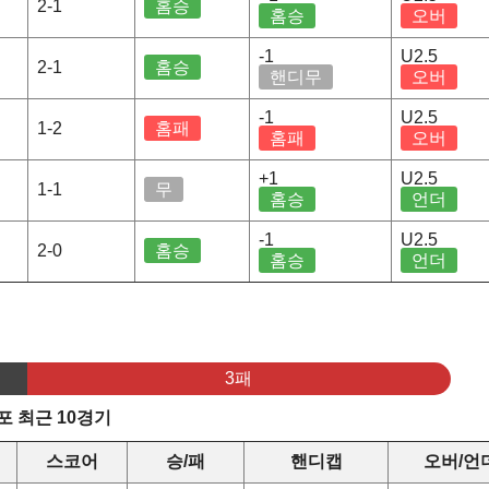
2-1
홈승
홈승
오버
-1
U2.5
2-1
홈승
핸디무
오버
-1
U2.5
1-2
홈패
홈패
오버
+1
U2.5
1-1
무
홈승
언더
-1
U2.5
2-0
홈승
홈승
언더
3패
 최근 10경기
스코어
승/패
핸디캡
오버/언