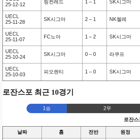
링컨레드
1 – 1
SK시그마
25-12-12
UECL
SK시그마
2 – 1
NK첼레
25-11-28
UECL
FC노아
1 – 2
SK시그마
25-11-07
UECL
SK시그마
0 – 0
라쿠프
25-10-24
UECL
피오렌티
1 – 0
SK시그마
25-10-03
로잔스포 최근 10경기
1승
2무
로잔스포
날짜
홈
전반
원정