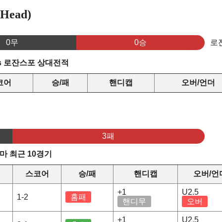
Head)
0무
0승
로
s 로잔스포 상대전적
코어
승/패
핸디캡
오버/언더
3패
마 최근 10경기
스코어
승/패
핸디캡
오버/언
+1
U2.5
1-2
홈패
핸디무
오버
+1
U2.5